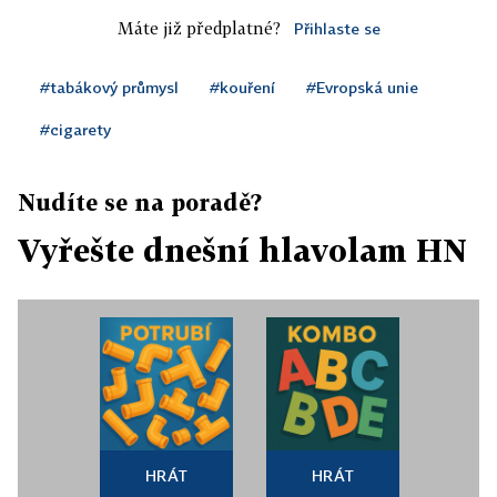
Máte již předplatné?
Přihlaste se
#tabákový průmysl
#kouření
#Evropská unie
#cigarety
Nudíte se na poradě?
Vyřešte dnešní hlavolam HN
HRÁT
HRÁT