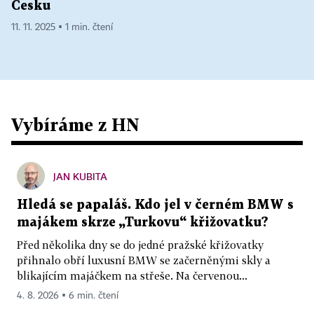
Česku
11. 11. 2025 ▪ 1 min. čtení
Vybíráme z HN
JAN KUBITA
Hledá se papaláš. Kdo jel v černém BMW s
majákem skrze „Turkovu“ křižovatku?
Před několika dny se do jedné pražské křižovatky
přihnalo obří luxusní BMW se začerněnými skly a
blikajícím majáčkem na střeše. Na červenou...
4. 8. 2026 ▪ 6 min. čtení