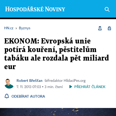
HN.cz
›
Byznys
EKONOM: Evropská unie
potírá kouření, pěstitelům
tabáku ale rozdala pět miliard
eur
Robert Břešťan
šéfredaktor HlídacíPes.org
PŘEHRÁT ČLÁNEK
7. 11. 2013 07:03 ▪ 3 min. čtení
ODEBÍRAT AUTORA