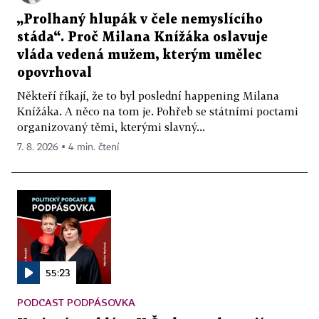
„Prolhaný hlupák v čele nemyslícího
stáda“. Proč Milana Knížáka oslavuje
vláda vedená mužem, kterým umělec
opovrhoval
Někteří říkají, že to byl poslední happening Milana
Knížáka. A něco na tom je. Pohřeb se státními poctami
organizovaný těmi, kterými slavný...
7. 8. 2026 ▪ 4 min. čtení
55:23
PODCAST PODPÁSOVKA