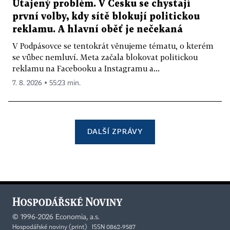
Utajený problém. V Česku se chystají
první volby, kdy sítě blokují politickou
reklamu. A hlavní oběť je nečekaná
V Podpásovce se tentokrát věnujeme tématu, o kterém
se vůbec nemluví. Meta začala blokovat politickou
reklamu na Facebooku a Instagramu a...
7. 8. 2026 ▪ 55:23 min.
DALŠÍ ZPRÁVY
©
1996-2026
Economia, a.s.
Hospodářské noviny (print) ISSN 0862-9587