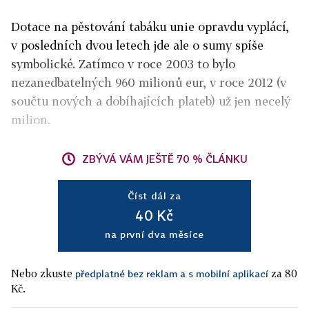
Dotace na pěstování tabáku unie opravdu vyplácí,
v posledních dvou letech jde ale o sumy spíše
symbolické. Zatímco v roce 2003 to bylo
nezanedbatelných 960 milionů eur, v roce 2012 (v
součtu nových a dobíhajících plateb) už jen necelý
milion.
ZBÝVÁ VÁM JEŠTĚ 70 % ČLÁNKU
Číst dál za
40 Kč
na první dva měsíce
Nebo zkuste
za 80
předplatné bez reklam a s mobilní aplikací
Kč.