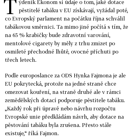
T
ýdeník Ekonom si údaje o tom, jaké dotace
pěstitelé tabáku v EU získávají, vyžádal poté,
co Evropský parlament na počátku října schválil
tabákovou směrnici. Ta mimo jiné počítá s tím, že
na 65 % krabičky bude zdravotní varování,
mentolové cigarety by měly z trhu zmizet po
osmileté přechodné lhůtě, ovocné příchuti po
třech letech.
Podle europoslance za ODS Hynka Fajmona je ale
EU pokrytecká, protože na jedné straně chce
omezovat kouření, na straně druhé ale v rámci
zemědělských dotací podporuje pěstitele tabáku.
„Každý rok při úpravě nebo návrhu rozpočtu
Evropské unie předkládám návrh, aby dotace na
pěstování tabáku byla zrušena. Přesto stále
existuje,“ říká Fajmon.