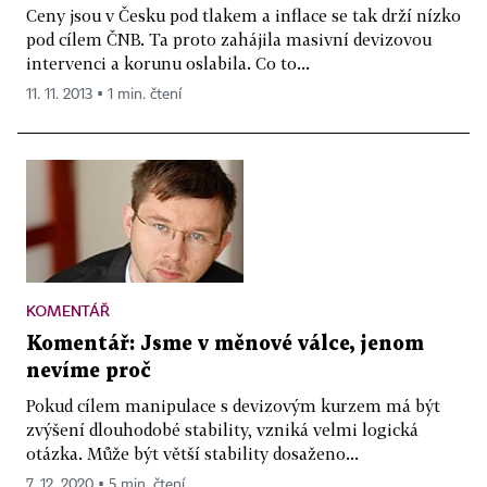
Ceny jsou v Česku pod tlakem a inflace se tak drží nízko
pod cílem ČNB. Ta proto zahájila masivní devizovou
intervenci a korunu oslabila. Co to...
11. 11. 2013 ▪ 1 min. čtení
KOMENTÁŘ
Komentář: Jsme v měnové válce, jenom
nevíme proč
Pokud cílem manipulace s devizovým kurzem má být
zvýšení dlouhodobé stability, vzniká velmi logická
otázka. Může být větší stability dosaženo...
7. 12. 2020 ▪ 5 min. čtení