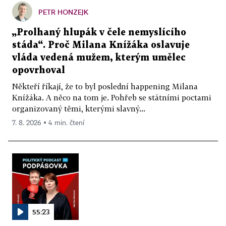
PETR HONZEJK
„Prolhaný hlupák v čele nemyslícího
stáda“. Proč Milana Knížáka oslavuje
vláda vedená mužem, kterým umělec
opovrhoval
Někteří říkají, že to byl poslední happening Milana
Knížáka. A něco na tom je. Pohřeb se státními poctami
organizovaný těmi, kterými slavný...
7. 8. 2026 ▪ 4 min. čtení
55:23