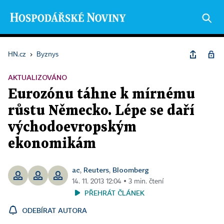
HN.cz
›
Byznys
AKTUALIZOVÁNO
Eurozónu táhne k mírnému
růstu Německo. Lépe se daří
východoevropským
ekonomikám
ac
Reuters
Bloomberg
,
,
14. 11. 2013 12:04 ▪ 3 min. čtení
PŘEHRÁT ČLÁNEK
ODEBÍRAT AUTORA