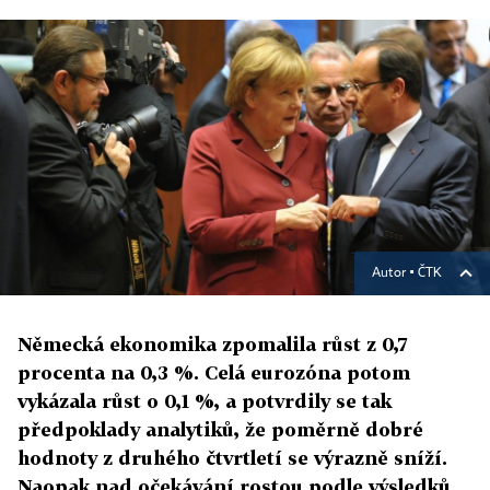
Autor ▪
ČTK
Německá ekonomika zpomalila růst z 0,7
procenta na 0,3 %. Celá eurozóna potom
vykázala růst o 0,1 %, a potvrdily se tak
předpoklady analytiků, že poměrně dobré
hodnoty z druhého čtvrtletí se výrazně sníží.
Naopak nad očekávání rostou podle výsledků