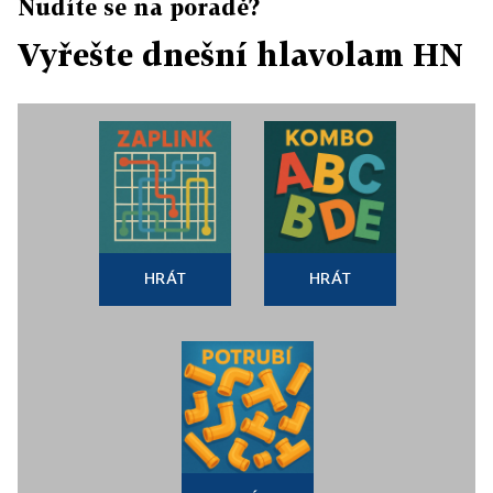
Nudíte se na poradě?
Vyřešte dnešní hlavolam HN
HRÁT
HRÁT