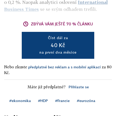
o 0,2 %. Naopak analytici oslovení
International
Business Times
se se svým odhadem trefili.
ZBÝVÁ VÁM JEŠTĚ 70 % ČLÁNKU
Číst dál za
40 Kč
na první dva měsíce
Nebo zkuste
za 80
předplatné bez reklam a s mobilní aplikací
Kč.
Máte již předplatné?
Přihlaste se
#ekonomika
#HDP
#Francie
#eurozóna