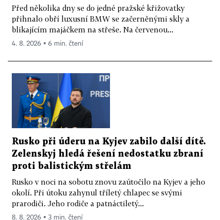
Před několika dny se do jedné pražské křižovatky
přihnalo obří luxusní BMW se začerněnými skly a
blikajícím majáčkem na střeše. Na červenou...
4. 8. 2026 ▪ 6 min. čtení
Rusko při úderu na Kyjev zabilo další dítě.
Zelenskyj hledá řešení nedostatku zbraní
proti balistickým střelám
Rusko v noci na sobotu znovu zaútočilo na Kyjev a jeho
okolí. Při útoku zahynul tříletý chlapec se svými
prarodiči. Jeho rodiče a patnáctiletý...
8. 8. 2026 ▪ 3 min. čtení