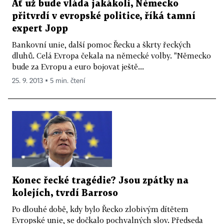
Ať už bude vláda jakákoli, Německo
přitvrdí v evropské politice, říká tamní
expert Jopp
Bankovní unie, další pomoc Řecku a škrty řeckých
dluhů. Celá Evropa čekala na německé volby. "Německo
bude za Evropu a euro bojovat ještě...
25. 9. 2013 ▪ 5 min. čtení
Konec řecké tragédie? Jsou zpátky na
kolejích, tvrdí Barroso
Po dlouhé době, kdy bylo Řecko zlobivým dítětem
Evropské unie, se dočkalo pochvalných slov. Předseda