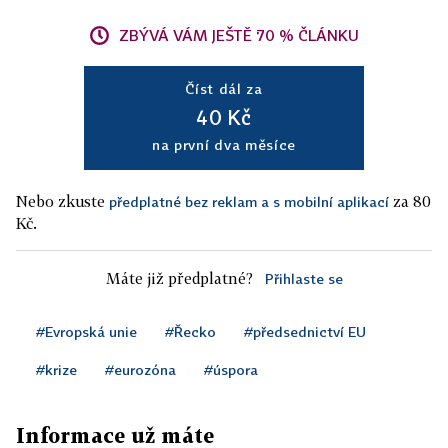
ZBÝVÁ VÁM JEŠTĚ 70 % ČLÁNKU
Číst dál za
40 Kč
na první dva měsíce
Nebo zkuste
za 80
předplatné bez reklam a s mobilní aplikací
Kč.
Máte již předplatné?
Přihlaste se
#Evropská unie
#Řecko
#předsednictví EU
#krize
#eurozóna
#úspora
Informace už máte