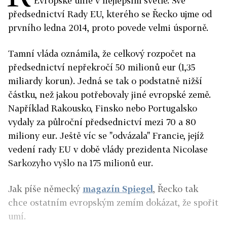
Evropské unie v nejlepším světle. Své
předsednictví Rady EU, kterého se Řecko ujme od
prvního ledna 2014, proto povede velmi úsporně.
Tamní vláda oznámila, že celkový rozpočet na
předsednictví nepřekročí 50 milionů eur (1,35
miliardy korun). Jedná se tak o podstatně nižší
částku, než jakou potřebovaly jiné evropské země.
Například Rakousko, Finsko nebo Portugalsko
vydaly za půlroční předsednictví mezi 70 a 80
miliony eur. Ještě víc se "odvázala" Francie, jejíž
vedení rady EU v době vlády prezidenta Nicolase
Sarkozyho vyšlo na 175 milionů eur.
Jak píše německý
magazín Spiegel
, Řecko tak
chce ostatním evropským zemím dokázat, že spořit
umí.