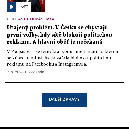
55:23
PODCAST PODPÁSOVKA
Utajený problém. V Česku se chystají
první volby, kdy sítě blokují politickou
reklamu. A hlavní oběť je nečekaná
V Podpásovce se tentokrát věnujeme tématu, o kterém
se vůbec nemluví. Meta začala blokovat politickou
reklamu na Facebooku a Instagramu a...
7. 8. 2026 ▪ 55:23 min.
DALŠÍ ZPRÁVY