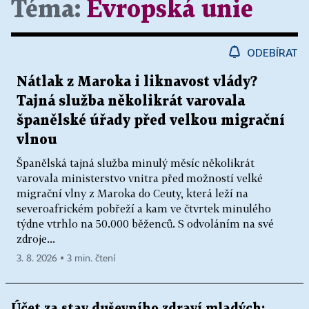
Téma:
Evropská unie
ODEBÍRAT
Nátlak z Maroka i liknavost vlády?
Tajná služba několikrát varovala
španělské úřady před velkou migrační
vlnou
Španělská tajná služba minulý měsíc několikrát
varovala ministerstvo vnitra před možností velké
migrační vlny z Maroka do Ceuty, která leží na
severoafrickém pobřeží a kam ve čtvrtek minulého
týdne vtrhlo na 50.000 běženců. S odvoláním na své
zdroje...
3. 8. 2026 ▪ 3 min. čtení
Účet za stav duševního zdraví mladých: