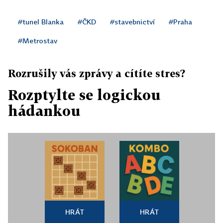
#tunel Blanka
#ČKD
#stavebnictví
#Praha
#Metrostav
Rozrušily vás zprávy a cítíte stres?
Rozptylte se logickou
hádankou
HRÁT
HRÁT