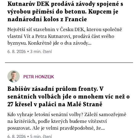
Kutnarův DEK prodává závody spojené s
výrobou příměsí do betonu. Kupcem je
nadnárodní kolos z Francie
Největší síť stavebnin v Česku DEK, kterou společně
vlastní Vít a Petra Kutnarovi, prodává část svého
byznysu. Konkrétně jde o dva závody...
6. 8. 2026 ▪ 3 min. čtení
PETR HONZEJK
Babišův zásadní průlom fronty. V
senátních volbách jde o mnohem víc než o
27 křesel v paláci na Malé Straně
Kdo vyhraje letošní senátní volby? Záleží samozřejmě
na kritériích, podle kterých budeme vítězství
posuzovat. Ale je velmi pravděpodobné, že...
6. 8. 2026 ▪ 5 min. čtení