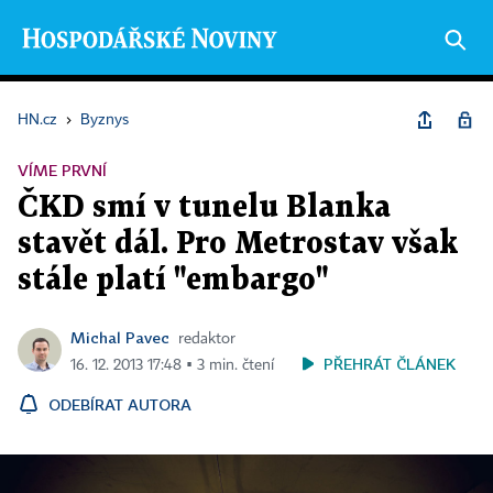
HN.cz
›
Byznys
VÍME PRVNÍ
ČKD smí v tunelu Blanka
stavět dál. Pro Metrostav však
stále platí "embargo"
Michal Pavec
redaktor
PŘEHRÁT ČLÁNEK
16. 12. 2013 17:48 ▪ 3 min. čtení
ODEBÍRAT AUTORA