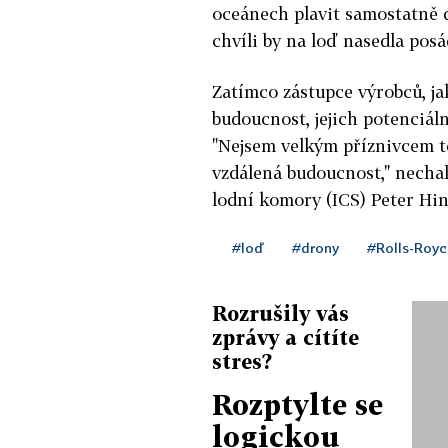
oceánech plavit samostatně d
chvíli by na loď nasedla posá
Zatímco zástupce výrobců, jak
budoucnost, jejich potenciální
"Nejsem velkým příznivcem tě
vzdálená budoucnost," nechal
lodní komory (ICS) Peter Hin
#loď
#drony
#Rolls-Royc
Rozrušily vás
zprávy a cítíte
stres?
Rozptylte se
logickou