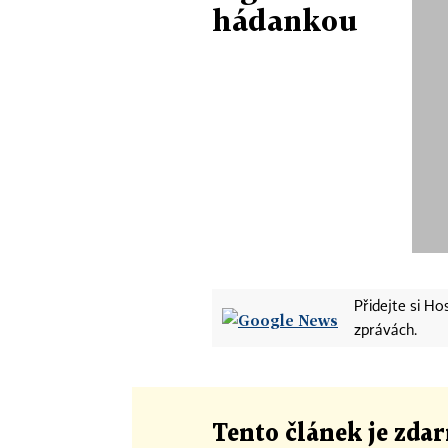
hádankou
Přidejte si H
zprávách.
Tento článek
je
zdar