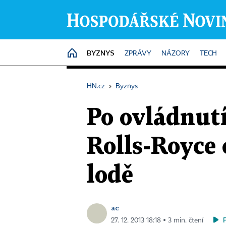
BYZNYS
HOME
ZPRÁVY
NÁZORY
TECH
HN.cz
›
Byznys
Po ovládnut
Rolls-Royce 
lodě
ac
27. 12. 2013 18:18 ▪ 3 min. čtení