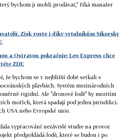
který bychom ji mohli prodávat," říká manažer
vatelů. Zisk roste i díky vrtulníkům Sikorsky
E
ahou a Ostravou pokračuje: Leo Express chce
čtěte ZDE
 že bychom se v nejbližší době setkali s
aoceánských plavbách. Systém mezinárodních
poměrně rigidní. Ale "dronové lodě" by mezitím
ích mořích, která spadají pod jednu jurisdikci.
ách USA nebo Evropské unie.
dala vypracování nezávislé studie na provoz
ojekt předpokládá lodě, které se budou i po