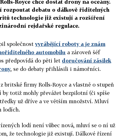
 Rolls-Royce chce dostat drony na oceány.
ží rozpoutat debatu o dálkově řiditelných
itů technologie již existují a rozšíření
zinárodní rejdařské regulace.
pil společnost
vyrábějící roboty a je znám
ořiditelného automobilu
a zároveň šéf
s předpovídá do pěti let
doručování zásilek
rony
, se do debaty přihlásili i námořníci.
z britské firmy Rolls-Royce a vlastně o stupeň
by totiž mohly převážet bezpilotní (či spíše
ředky už dříve a ve větším množství. Mluví
h lodích.
zených lodí není vůbec nová, mluví se o ní už
tom, že technologie již existují. Dálkové řízení