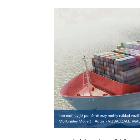
I po moři by již poměrně brzy mohly náklad vozit 
Mc-Kinnley Moller)
Autor ▪
VIZUALIZACE: MA