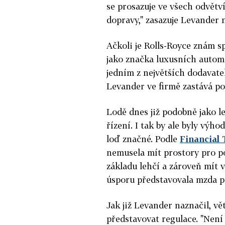
se prosazuje ve všech odvětvíc
dopravy," zasazuje Levander
Ačkoli je Rolls-Royce znám s
jako značka luxusních automo
jedním z největších dodavate
Levander ve firmě zastává p
Lodě dnes již podobně jako le
řízení. I tak by ale byly vý
loď značné. Podle
Financial
nemusela mít prostory pro pos
základu lehčí a zároveň mít 
úsporu představovala mzda p
Jak již Levander naznačil, v
představovat regulace. "Není 