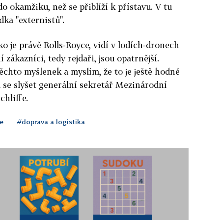
o okamžiku, než se přiblíží k přístavu. V tu
dka "externistů".
o je právě Rolls-Royce, vidí v lodích-dronech
 zákazníci, tedy rejdaři, jsou opatrnější.
chto myšlenek a myslím, že to je ještě hodně
 se slyšet generální sekretář Mezinárodní
chliffe.
e
#doprava a logistika