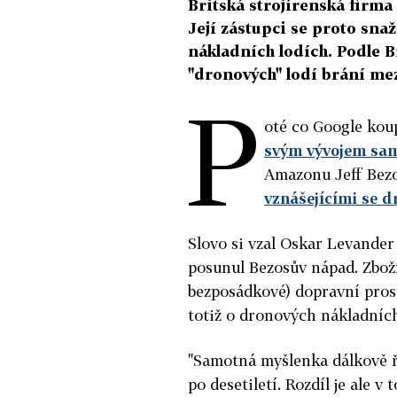
Britská strojírenská firma
Její zástupci se proto sna
nákladních lodích. Podle Br
"dronových" lodí brání me
P
oté co Google kou
svým vývojem sam
Amazonu Jeff Bezo
vznášejícími se d
Slovo si vzal Oskar Levander 
posunul Bezosův nápad. Zboží 
bezposádkové) dopravní prost
totiž o dronových nákladníc
"Samotná myšlenka dálkově ří
po desetiletí. Rozdíl je ale v 