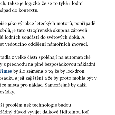
h, takže je logické, že se to týká i lodní
 nápad do kontextu.
píše jako výrobce leteckých motorů, popřípadě
bilů, je tato strojírenská skupina zároveň
lů lodních součástí do světových doků. A
ost vedoucího oddělení námořních inovací.
tadla z velké části spoléhají na automatické
hody z přechodu na plně bezposádkovou nákladní
 Times
by šlo zejména o to, že by loď-dron
ádku a její zajištění a že by proto mohla být v
více místa pro náklad. Samozřejmě by další
osádky.
ětší problém než technologie budou
žádný důvod vyvíjet dálkově řiditelnou loď,