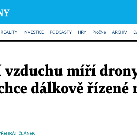
REALITY
INVESTICE
PODCASTY
HRY
PročNe
ARCHIV
D
í vzduchu míří drony
chce dálkově řízené
PŘEHRÁT ČLÁNEK