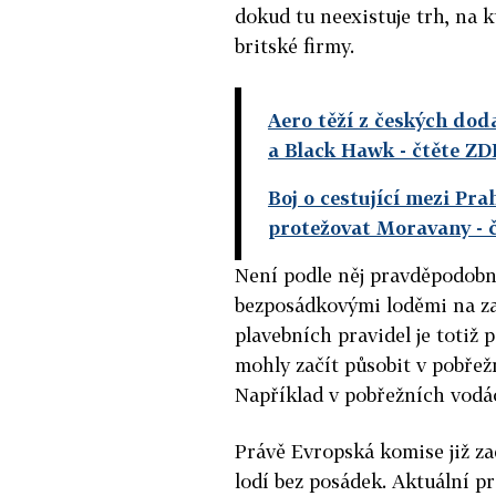
dokud tu neexistuje trh, na 
britské firmy.
Aero těží z českých doda
a Black Hawk - čtěte ZD
Boj o cestující mezi Pr
protežovat Moravany - 
Není podle něj pravděpodobné,
bezposádkovými loděmi na z
plavebních pravidel je totiž 
mohly začít působit v pobřežn
Například v pobřežních vod
Právě Evropská komise již za
lodí bez posádek. Aktuální pr