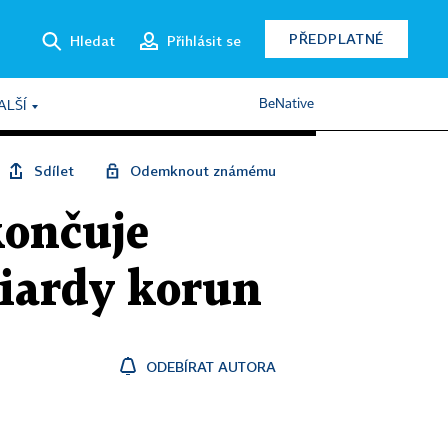
PŘEDPLATNÉ
Hledat
Přihlásit se
BeNative
ALŠÍ
Sdílet
Odemknout známému
končuje
liardy korun
ODEBÍRAT AUTORA