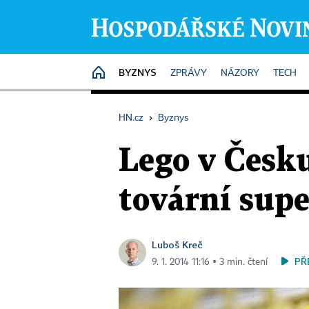
BYZNYS
HOME
ZPRÁVY
NÁZORY
TECH
HN.cz
›
Byznys
Lego v Česku
tovární sup
Luboš Kreč
PŘ
9. 1. 2014 11:16 ▪ 3 min. čtení