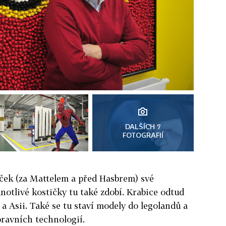
DALŠÍCH 7
FOTOGRAFIÍ
aček (za Mattelem a před Hasbrem) své
dnotlivé kostičky tu také zdobí. Krabice odtud
a Asii. Také se tu staví modely do legolandů a
epravních technologií.