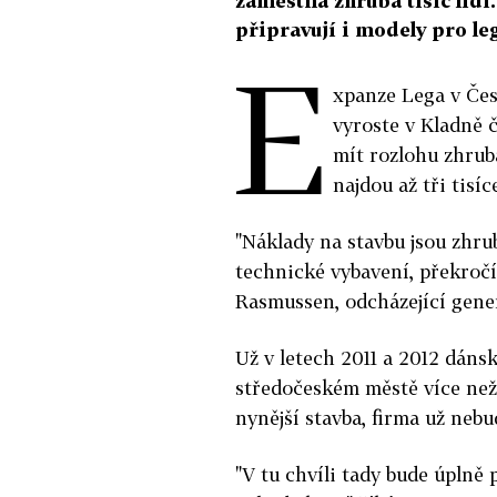
zaměstná zhruba tisíc lidí.
připravují i modely pro le
E
xpanze Lega v Čes
vyroste v Kladně č
mít rozlohu zhrub
najdou až tři tisíc
"Náklady na stavbu jsou zhru
technické vybavení, překroč
Rasmussen, odcházející gener
Už v letech 2011 a 2012 dáns
středočeském městě více než 
nynější stavba, firma už nebu
"V tu chvíli tady bude úplně 