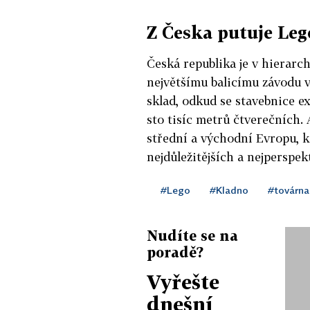
Z Česka putuje Leg
Česká republika je v hierarch
největšímu balicímu závodu v 
sklad, odkud se stavebnice e
sto tisíc metrů čtverečních. 
střední a východní Evropu, k
nejdůležitějších a nejperspek
#Lego
#Kladno
#továrna
Nudíte se na
poradě?
Vyřešte
dnešní