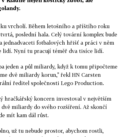
 V Kladně nejen kostičky zdobí, ale
golandy.
ku vrcholí. Během letošního a příštího roku
tvrtá, poslední hala. Celý tovární komplex bude
a jednadvaceti fotbalových hřišť a práci v něm
e lidí. Nyní tu pracují téměř dva tisíce lidí.
ba jeden a půl miliardy, když k tomu připočteme
íme dvě miliardy korun," řekl HN Carsten
ální ředitel společnosti Lego Production.
ký hračkářský koncern investoval v největším
dvě miliardy do svého rozšíření. Až skončí
de mít kam dál růst.
plno, už tu nebude prostor, abychom rostli,