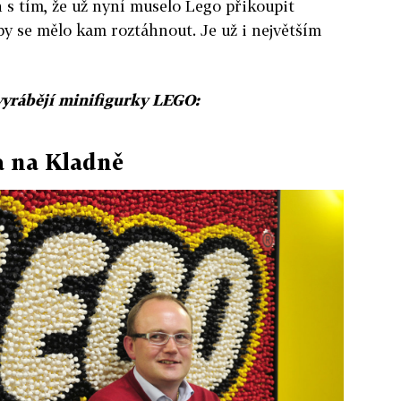
 s tím, že už nyní muselo Lego přikoupit
aby se mělo kam roztáhnout. Je už i největším
 vyrábějí minifigurky LEGO:
a na Kladně