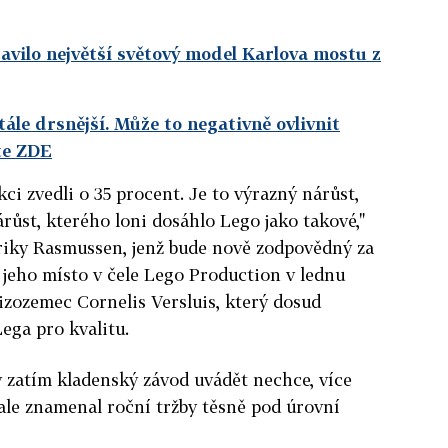
vilo největší světový model Karlova mostu z
tále drsnější. Může to negativně ovlivnit
te ZDE
ci zvedli o 35 procent. Je to výrazný nárůst,
růst, kterého loni dosáhlo Lego jako takové,"
briky Rasmussen, jenž bude nově zodpovědný za
jeho místo v čele Lego Production v lednu
Nizozemec Cornelis Versluis, který dosud
ega pro kvalitu.
 zatím kladenský závod uvádět nechce, více
 ale znamenal roční tržby těsně pod úrovní