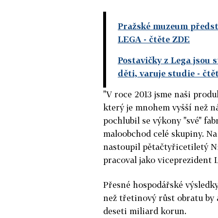
Pražské muzeum předsta
LEGA
- čtěte ZDE
Postavičky z Lega jsou s
děti, varuje studie
- čtě
"V roce 2013 jsme naši produk
který je mnohem vyšší než ná
pochlubil se výkony "své" fa
maloobchod celé skupiny. Na 
nastoupil pětačtyřicetiletý 
pracoval jako viceprezident L
Přesné hospodářské výsledky
než třetinový růst obratu by
deseti miliard korun.