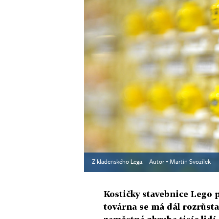
Z kladenského Lega.
Autor ▪
Martin Svozílek
Kostičky stavebnice Lego p
továrna se má dál rozrůstat,