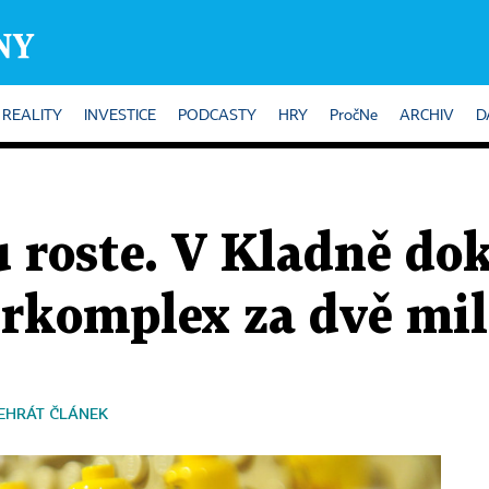
REALITY
INVESTICE
PODCASTY
HRY
PročNe
ARCHIV
D
 roste. V Kladně do
erkomplex za dvě mi
EHRÁT ČLÁNEK