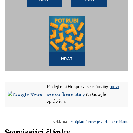
HRÁT
mezi
Přidejte si Hospodářské noviny
své oblíbené tituly
na Google
zprávách.
|
Předplatné HN+ je zcela bez reklam.
Související články