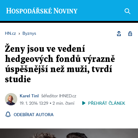
HN.cz
›
Byznys
Ženy jsou ve vedení
hedgeových fondů výrazně
úspěšnější než muži, tvrdí
studie
Karel Tinl
šéfeditor IHNED.cz
PŘEHRÁT ČLÁNEK
19. 1. 2014 13:29 ▪ 2 min. čtení
ODEBÍRAT AUTORA