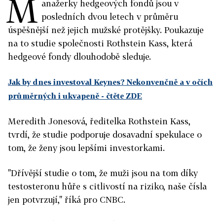
M
anažerky hedgeových fondů jsou v
posledních dvou letech v průměru
úspěšnější než jejich mužské protějšky. Poukazuje
na to studie společnosti Rothstein Kass, která
hedgeové fondy dlouhodobě sleduje.
Jak by dnes investoval Keynes? Nekonvenčně a v očích
průměrných i ukvapeně - čtěte ZDE
Meredith Jonesová, ředitelka Rothstein Kass,
tvrdí, že studie podporuje dosavadní spekulace o
tom, že ženy jsou lepšími investorkami.
"Dřívější studie o tom, že muži jsou na tom díky
testosteronu hůře s citlivostí na riziko, naše čísla
jen potvrzují," říká pro CNBC.