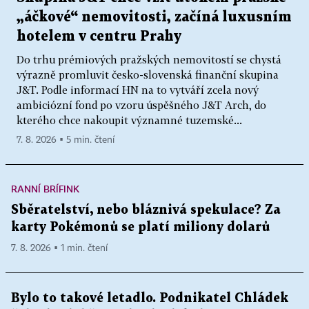
„áčkové“ nemovitosti, začíná luxusním
hotelem v centru Prahy
Do trhu prémiových pražských nemovitostí se chystá
výrazně promluvit česko-slovenská finanční skupina
J&T. Podle informací HN na to vytváří zcela nový
ambiciózní fond po vzoru úspěšného J&T Arch, do
kterého chce nakoupit významné tuzemské...
7. 8. 2026 ▪ 5 min. čtení
RANNÍ BRÍFINK
Sběratelství, nebo bláznivá spekulace? Za
karty Pokémonů se platí miliony dolarů
7. 8. 2026 ▪ 1 min. čtení
Bylo to takové letadlo. Podnikatel Chládek