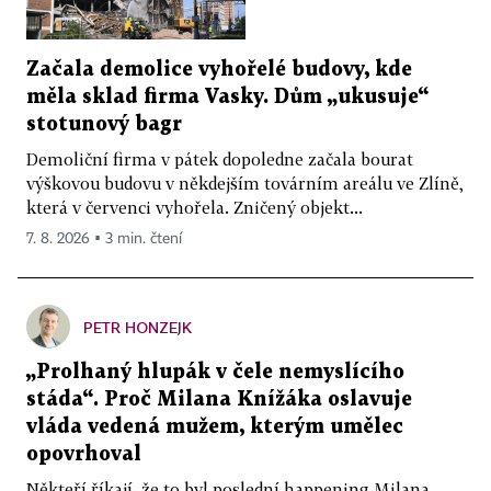
Začala demolice vyhořelé budovy, kde
měla sklad firma Vasky. Dům „ukusuje“
stotunový bagr
Demoliční firma v pátek dopoledne začala bourat
výškovou budovu v někdejším továrním areálu ve Zlíně,
která v červenci vyhořela. Zničený objekt...
7. 8. 2026 ▪ 3 min. čtení
PETR HONZEJK
„Prolhaný hlupák v čele nemyslícího
stáda“. Proč Milana Knížáka oslavuje
vláda vedená mužem, kterým umělec
opovrhoval
Někteří říkají, že to byl poslední happening Milana