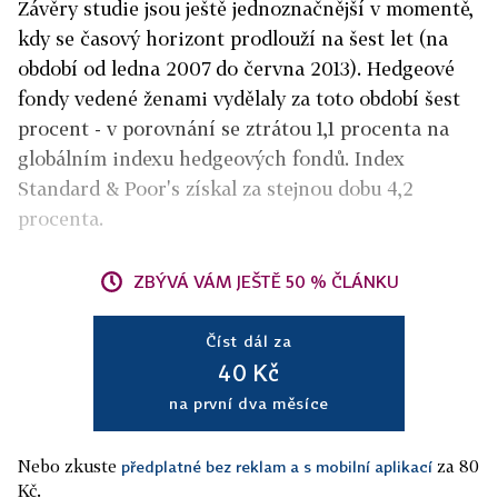
Závěry studie jsou ještě jednoznačnější v momentě,
kdy se časový horizont prodlouží na šest let (na
období od ledna 2007 do června 2013). Hedgeové
fondy vedené ženami vydělaly za toto období šest
procent - v porovnání se ztrátou 1,1 procenta na
globálním indexu hedgeových fondů. Index
Standard & Poor's získal za stejnou dobu 4,2
procenta.
ZBÝVÁ VÁM JEŠTĚ 50 % ČLÁNKU
Číst dál za
40 Kč
na první dva měsíce
Nebo zkuste
za 80
předplatné bez reklam a s mobilní aplikací
Kč.