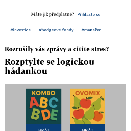
Máte již předplatné?
Přihlaste se
#investice
#hedgeové fondy
#manažer
Rozrušily vás zprávy a cítíte stres?
Rozptylte se logickou
hádankou
HRÁT
HRÁT