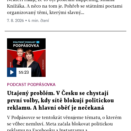
Knížáka. A něco na tom je. Pohřeb se státními poctami
organizovaný těmi, kterými slavný...
7. 8. 2026 ▪ 4 min. čtení
55:23
PODCAST PODPÁSOVKA
Utajený problém. V Česku se chystají
první volby, kdy sítě blokují politickou
reklamu. A hlavní oběť je nečekaná
V Podpásovce se tentokrát věnujeme tématu, o kterém
se vůbec nemluví. Meta začala blokovat politickou
reklamu na Facebooku a Instagramu a...