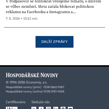
V Podpásovce se tentokrát věnujeme tématu, o kterém
se vůbec nemluví. Meta začala blokovat politickou
reklamu na Facebooku a Instagramu a...
7. 8. 2026 ▪ 55:23 min.
DALŠÍ ZPRÁVY
©
1996-2026
Economia, a.s.
Hospodářské noviny (print) ISSN 0862-9587
Hospodářské noviny (online) ISSN 2787-950X
Certifikováno
Sledujte nás