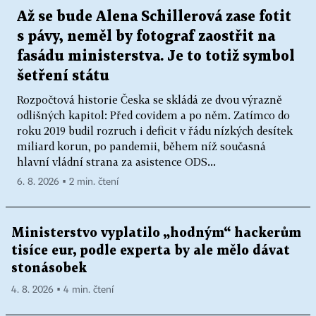
Až se bude Alena Schillerová zase fotit
s pávy, neměl by fotograf zaostřit na
fasádu ministerstva. Je to totiž symbol
šetření státu
Rozpočtová historie Česka se skládá ze dvou výrazně
odlišných kapitol: Před covidem a po něm. Zatímco do
roku 2019 budil rozruch i deficit v řádu nízkých desítek
miliard korun, po pandemii, během níž současná
hlavní vládní strana za asistence ODS...
6. 8. 2026 ▪ 2 min. čtení
Ministerstvo vyplatilo „hodným“ hackerům
tisíce eur, podle experta by ale mělo dávat
stonásobek
4. 8. 2026 ▪ 4 min. čtení