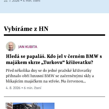
22. 7. 2026 ▪ 4 min. čtení
Vybíráme z HN
JAN KUBITA
Hledá se papaláš. Kdo jel v černém BMW s
majákem skrze „Turkovu“ křižovatku?
Před několika dny se do jedné pražské křižovatky
přihnalo obří luxusní BMW se začerněnými skly a
blikajícím majáčkem na střeše. Na červenou...
4. 8. 2026 ▪ 6 min. čtení