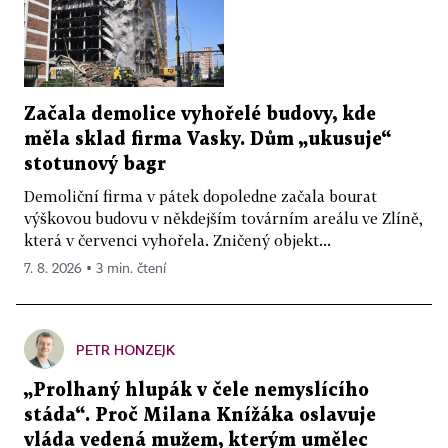
Začala demolice vyhořelé budovy, kde
měla sklad firma Vasky. Dům „ukusuje“
stotunový bagr
Demoliční firma v pátek dopoledne začala bourat
výškovou budovu v někdejším továrním areálu ve Zlíně,
která v červenci vyhořela. Zničený objekt...
7. 8. 2026 ▪ 3 min. čtení
PETR HONZEJK
„Prolhaný hlupák v čele nemyslícího
stáda“. Proč Milana Knížáka oslavuje
vláda vedená mužem, kterým umělec