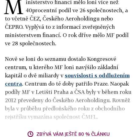
M
inisterstvo financí mělo loni více než
40procentní podíl ve 26 společnostech, a
to včetně ČEZ, Českého Aeroholdingu nebo
ČEPRO. Vyplývá to z informací zveřejněných
ministerstvem financí. O rok dříve mělo MF podíl
ve 28 společnostech.
Nově se loni do seznamu dostalo Kongresové
centrum, u kterého MF loni navýšilo základní
kapitál o dvě miliardy v
souvislosti s oddlužením
centra
. Centrum do té doby patřilo Praze. Naopak
podíly MF v Letišti Praha a ČSA byly v během roku
2012 převedeny do Českého Aeroholdingu. Rovněž
byla v průběhu předloňského roku z obchodního
rejstříku vymazána společnost ČMFL.
ZBÝVÁ VÁM JEŠTĚ 80 % ČLÁNKU