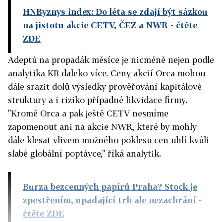
HNByznys index: Do léta se zdají být sázkou
na jistotu akcie CETV, ČEZ a NWR
- čtěte
ZDE
Adeptů na propadák měsíce je nicméně nejen podle
analytika KB daleko více. Ceny akcií Orca mohou
dále srazit dolů výsledky prověřování kapitálové
struktury a i riziko případné likvidace firmy.
"Kromě Orca a pak ještě CETV nesmíme
zapomenout ani na akcie NWR, které by mohly
dále klesat vlivem možného poklesu cen uhlí kvůli
slabé globální poptávce," říká analytik.
Burza bezcenných papírů Praha? Stock je
zpestřením, upadající trh ale nezachrání
-
čtěte ZDE