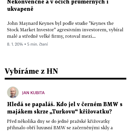
Nekonvenčně a v očích průměrných i
ukvapeně
John Maynard Keynes byl podle studie "Keynes the
Stock Market Investor" agresivním investorem, vybíral
malé a středně velké firmy, rotoval mezi...
8. 1. 2014 ▪ 5 min. čtení
Vybíráme z HN
JAN KUBITA
Hledá se papaláš. Kdo jel v černém BMW s
majákem skrze „Turkovu“ křižovatku?
Před několika dny se do jedné pražské křižovatky
přihnalo obří luxusní BMW se začerněnými skly a