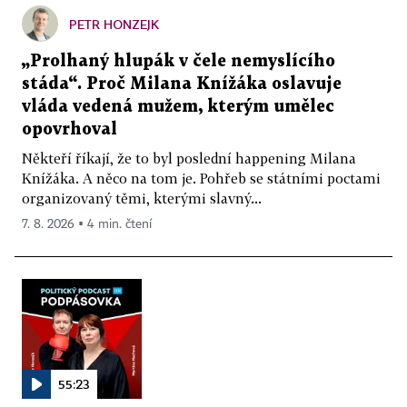
PETR HONZEJK
„Prolhaný hlupák v čele nemyslícího
stáda“. Proč Milana Knížáka oslavuje
vláda vedená mužem, kterým umělec
opovrhoval
Někteří říkají, že to byl poslední happening Milana
Knížáka. A něco na tom je. Pohřeb se státními poctami
organizovaný těmi, kterými slavný...
7. 8. 2026 ▪ 4 min. čtení
55:23