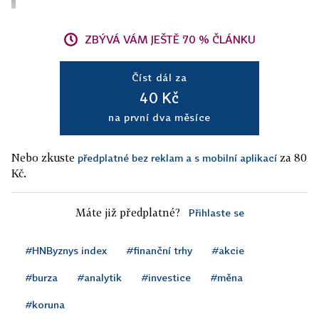
ZBÝVÁ VÁM JEŠTĚ 70 % ČLÁNKU
Číst dál za
40 Kč
na první dva měsíce
Nebo zkuste
za 80
předplatné bez reklam a s mobilní aplikací
Kč.
Máte již předplatné?
Přihlaste se
#HNByznys index
#finanční trhy
#akcie
#burza
#analytik
#investice
#měna
#koruna