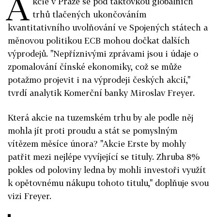
A
kcie v Praze se pod taktovkou globálních
trhů tlačených ukončováním
kvantitativního uvolňování ve Spojených státech a
měnovou politikou ECB mohou dočkat dalších
výprodejů. "Nepříznivými zprávami jsou i údaje o
zpomalování čínské ekonomiky, což se může
potažmo projevit i na výprodeji českých akcií,"
tvrdí analytik Komerční banky Miroslav Freyer.
Která akcie na tuzemském trhu by ale podle něj
mohla jít proti proudu a stát se pomyslným
vítězem měsíce února? "Akcie Erste by mohly
patřit mezi nejlépe vyvíjející se tituly. Zhruba 8%
pokles od poloviny ledna by mohli investoři využít
k opětovnému nákupu tohoto titulu," doplňuje svou
vizi Freyer.