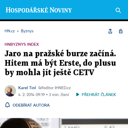
HN.cz
›
Byznys
HNBYZNYS INDEX
Jaro na pražské burze začíná.
Hitem má být Erste, do plusu
by mohla jít ještě CETV
Karel Tinl
šéfeditor IHNED.cz
PŘEHRÁT ČLÁNEK
4. 2. 2014 09:19 ▪ 3 min. čtení
ODEBÍRAT AUTORA