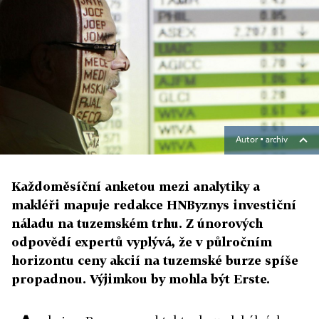
Autor ▪
archiv
Každoměsíční anketou mezi analytiky a
makléři mapuje redakce HNByznys investiční
náladu na tuzemském trhu. Z únorových
odpovědí expertů vyplývá, že v půlročním
horizontu ceny akcií na tuzemské burze spíše
propadnou. Výjimkou by mohla být Erste.