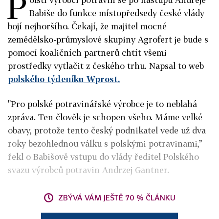
P
Babiše do funkce místopředsedy české vlády
bojí nejhoršího. Čekají, že majitel mocné
zemědělsko-průmyslové skupiny Agrofert je bude s
pomocí koaličních partnerů chtít všemi
prostředky vytlačit z českého trhu. Napsal to web
polského týdeníku Wprost.
"Pro polské potravinářské výrobce je to neblahá
zpráva. Ten člověk je schopen všeho. Máme velké
obavy, protože tento český podnikatel vede už dva
roky bezohlednou válku s polskými potravinami,”
řekl o Babišově vstupu do vlády ředitel Polského
svazu výrobců potravin Andrzej Gantner.
ZBÝVÁ VÁM JEŠTĚ 70 % ČLÁNKU