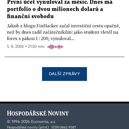
První účet vynuloval za měsíc. Dnes má
portfolio o dvou milionech dolarů a
finanční svobodu
Jakub z blogu FinHacker začal investiční cestu opačně,
než by dnes radil začátečníkům: jako student vletěl na
forex s pákou 1 : 200, vynuloval...
5. 8. 2026 ▪ 21:50 min.
DALŠÍ ZPRÁVY
©
1996-2026
Economia, a.s.
Hospodářské noviny (print) ISSN 0862-9587