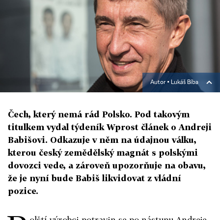
Autor ▪
Lukáš Bíba
Čech, který nemá rád Polsko. Pod takovým
titulkem vydal týdeník Wprost článek o Andreji
Babišovi. Odkazuje v něm na údajnou válku,
kterou český zemědělský magnát s polskými
dovozci vede, a zároveň upozorňuje na obavu,
že je nyní bude Babiš likvidovat z vládní
pozice.
olští výrobci potravin se po nástupu Andreje