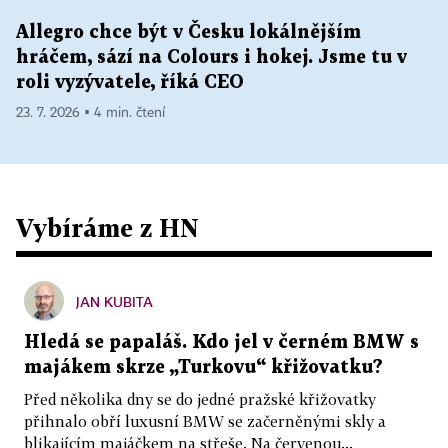
Allegro chce být v Česku lokálnějším
hráčem, sází na Colours i hokej. Jsme tu v
roli vyzývatele, říká CEO
23. 7. 2026 ▪ 4 min. čtení
Vybíráme z HN
JAN KUBITA
Hledá se papaláš. Kdo jel v černém BMW s
majákem skrze „Turkovu“ křižovatku?
Před několika dny se do jedné pražské křižovatky
přihnalo obří luxusní BMW se začerněnými skly a
blikajícím majáčkem na střeše. Na červenou...