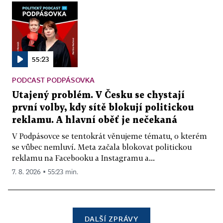
55:23
PODCAST PODPÁSOVKA
Utajený problém. V Česku se chystají
první volby, kdy sítě blokují politickou
reklamu. A hlavní oběť je nečekaná
V Podpásovce se tentokrát věnujeme tématu, o kterém
se vůbec nemluví. Meta začala blokovat politickou
reklamu na Facebooku a Instagramu a...
7. 8. 2026 ▪ 55:23 min.
DALŠÍ ZPRÁVY