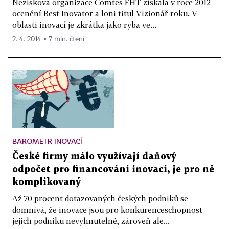
Nezisková organizace Comtes FHT získala v roce 2012
ocenění Best Inovator a loni titul Vizionář roku. V
oblasti inovací je zkrátka jako ryba ve...
2. 4. 2014 ▪ 7 min. čtení
BAROMETR INOVACÍ
České firmy málo využívají daňový
odpočet pro financování inovací, je pro ně
komplikovaný
Až 70 procent dotazovaných českých podniků se
domnívá, že inovace jsou pro konkurenceschopnost
jejich podniku nevyhnutelné, zároveň ale...