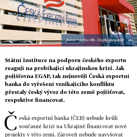
Autor ▪
archiv HN - Ondřej Besperát
Státní instituce na podporu českého exportu
reagují na probíhající ukrajinskou krizi. Jak
pojišťovna EGAP, tak nejnověji Česká exportní
banka do vyřešení vznikajícího konfliktu
přestaly český vývoz do této země pojišťovat,
respektive financovat.
Č
eská exportní banka (ČEB) nebude kvůli
současné krizi na Ukrajině financovat nové
projekty v této zemi. Zároveň nebude navyšovat