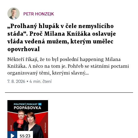
PETR HONZEJK
„Prolhaný hlupák v čele nemyslícího
stáda“. Proč Milana Knížáka oslavuje
vláda vedená mužem, kterým umělec
opovrhoval
Někteří říkají, že to byl poslední happening Milana
Knížáka. A něco na tom je. Pohřeb se státními poctami
organizovaný těmi, kterými slavný...
7. 8. 2026 ▪ 4 min. čtení
55:23