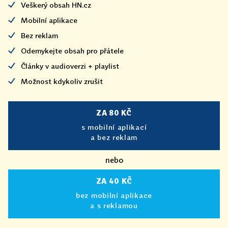
Veškerý obsah HN.cz
Mobilní aplikace
Bez reklam
Odemykejte obsah pro přátele
Články v audioverzi + playlist
Možnost kdykoliv zrušit
ZA 80 KČ
s mobilní aplikací
a bez reklam
nebo
ZA 40 KČ
bez mobilní aplikace
a s reklamou