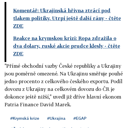
Komentář: Ukrajinská hřivna ztrácí pod
tlakem politiky. Utrpí ještě další rány
- čtěte
ZDE
Reakce na krymskou krizi: Ropa zdražila o
dva dolary, ruské akcie prudce klesly
- čtěte
ZDE
"Přímé obchodní vazby České republiky a Ukrajiny
jsou poměrně omezené. Na Ukrajinu směřuje pouhé
jedno procento z celkového českého exportu. Podíl
dovozu z Ukrajiny na celkovém dovozu do ČR je
dokonce ještě nižší," uvedl již dříve hlavní ekonom
Patria Finance David Marek.
#Krymská krize
#Ukrajina
#EGAP