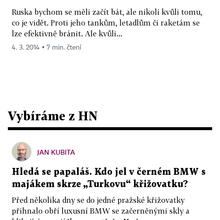
Ruska bychom se měli začít bát, ale nikoli kvůli tomu,
co je vidět. Proti jeho tankům, letadlům či raketám se
lze efektivně bránit. Ale kvůli...
4. 3. 2014 ▪ 7 min. čtení
Vybíráme z HN
JAN KUBITA
Hledá se papaláš. Kdo jel v černém BMW s
majákem skrze „Turkovu“ křižovatku?
Před několika dny se do jedné pražské křižovatky
přihnalo obří luxusní BMW se začerněnými skly a