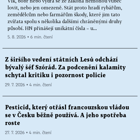
Vlk, bobr nebo vydra se ze zákona nemohou vůbec
lovit, nebo jen omezeně. Stát proto hradí rybářům,
zemědělcům nebo farmářům škody, které jim tato
zvířata spolu s několika dalšími chráněnými druhy
působí. HN přinášejí unikátní čísla – u...
5. 8. 2026 ▪ 6 min. čtení
Z širšího vedení státních Lesů odchází
bývalý šéf Szórád. Za podcenění kalamity
schytal kritiku i pozornost policie
29. 7. 2026 ▪ 4 min. čtení
Pesticid, který otřásl francouzskou vládou
se v Česku běžně používá. A jeho spotřeba
roste
27. 7. 2026 ▪ 4 min. čtení