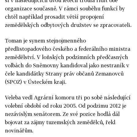
si v následujících dvou letech troufá řídit obě
organizace současně. V rámci souběhu funkcí by
chtěl například prosadit větší propojení
zemědělských odbytových družstev se zpracovateli.
Toman je synem stejnojmenného
předlistopadového českého a federálního ministra
zemědělství. V loňských podzimních předčasných
volbách do Sněmovny kandidoval jako nestraník v
čele kandidátky Strany práv občanů Zemanovců
(SPOZ) v Ústeckém kraji.
Veleba vedl Agrární komoru tři po sobě následující
volební období od roku 2005. Od podzimu 2012 je
nezávislým senátorem. Ze své pozice hodlá dál
bojovat za zájmy tuzemských zemědělců, řekl
novinářům.