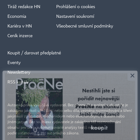
Tiráž redakce HN
Prohlášení o cookies
Economia
Nastavení soukromí
Kariéra v HN
Všeobecné smluvní podmínky
Ceník inzerce
Koupit / darovat předplatné
Eventy
×
Newslettery
RSS kanály
Autorská práva vykonává vydavatel. Bez písemného svolení vydavatele je
zakázáno jakékoli užití částí nebo celku díla, zejména rozmnožování a šíření
jakýmkoli způsobem, mechanickým nebo elektronickým, v českém nebo
jiném jazyce. Bez souhlasu vydavatele je zakázáno též rozmnožování
obsahu pro účely automatizované analýzy textů nebo dat
podle ustanovení § 39c autorského zákona.