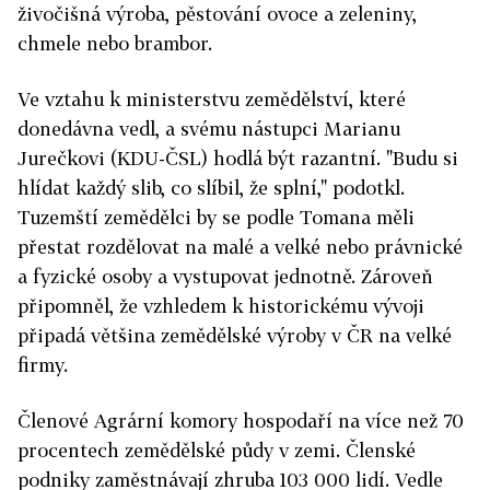
živočišná výroba, pěstování ovoce a zeleniny,
chmele nebo brambor.
Ve vztahu k ministerstvu zemědělství, které
donedávna vedl, a svému nástupci Marianu
Jurečkovi (KDU-ČSL) hodlá být razantní. "Budu si
hlídat každý slib, co slíbil, že splní," podotkl.
Tuzemští zemědělci by se podle Tomana měli
přestat rozdělovat na malé a velké nebo právnické
a fyzické osoby a vystupovat jednotně. Zároveň
připomněl, že vzhledem k historickému vývoji
připadá většina zemědělské výroby v ČR na velké
firmy.
Členové Agrární komory hospodaří na více než 70
procentech zemědělské půdy v zemi. Členské
podniky zaměstnávají zhruba 103 000 lidí. Vedle