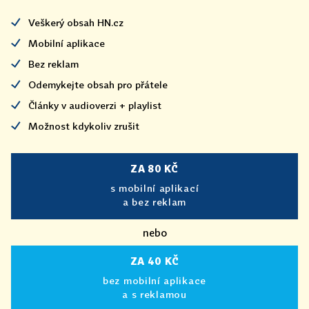
Veškerý obsah HN.cz
Mobilní aplikace
Bez reklam
Odemykejte obsah pro přátele
Články v audioverzi + playlist
Možnost kdykoliv zrušit
ZA 80 KČ
s mobilní aplikací
a bez reklam
nebo
ZA 40 KČ
bez mobilní aplikace
a s reklamou