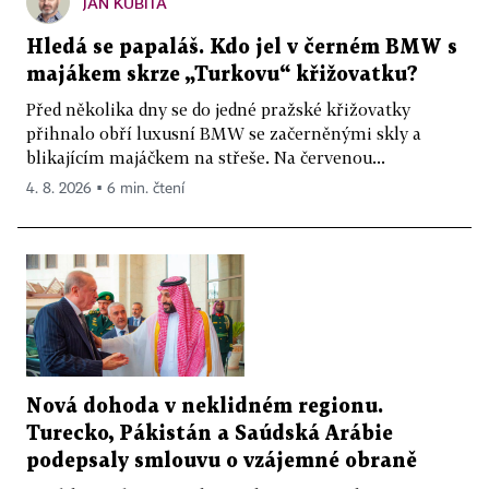
JAN KUBITA
Hledá se papaláš. Kdo jel v černém BMW s
majákem skrze „Turkovu“ křižovatku?
Před několika dny se do jedné pražské křižovatky
přihnalo obří luxusní BMW se začerněnými skly a
blikajícím majáčkem na střeše. Na červenou...
4. 8. 2026 ▪ 6 min. čtení
Nová dohoda v neklidném regionu.
Turecko, Pákistán a Saúdská Arábie
podepsaly smlouvu o vzájemné obraně