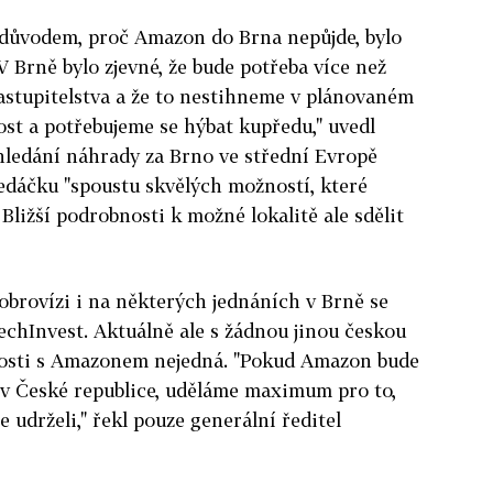
m důvodem, proč Amazon do Brna nepůjde, bylo
V Brně bylo zjevné, že bude potřeba více než
astupitelstva a že to nestihneme v plánovaném
st a potřebujeme se hýbat kupředu," uvedl
ledání náhrady za Brno ve střední Evropě
edáčku "spoustu skvělých možností, které
 Bližší podrobnosti k možné lokalitě ale sdělit
obrovízi i na některých jednáních v Brně se
zechInvest. Aktuálně ale s žádnou jinou českou
losti s Amazonem nejedná. "Pokud Amazon bude
u v České republice, uděláme maximum pro to,
 udrželi," řekl pouze generální ředitel