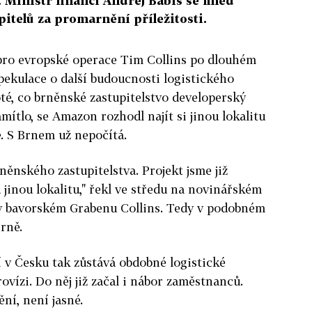
. Ministr financí Andrej Babiš se hned
itelů za promarnění příležitosti.
pro evropské operace Tim Collins po dlouhém
pekulace o další budoucnosti logistického
oté, co brněnské zastupitelstvo developerský
amítlo, se Amazon rozhodl najít si jinou lokalitu
. S Brnem už nepočítá.
ěnského zastupitelstva. Projekt jsme již
 jinou lokalitu," řekl ve středu na novinářském
v bavorském Grabenu Collins. Tedy v podobném
Brně.
 v Česku tak zůstává obdobné logistické
vízi. Do něj již začal i nábor zaměstnanců.
ní, není jasné.