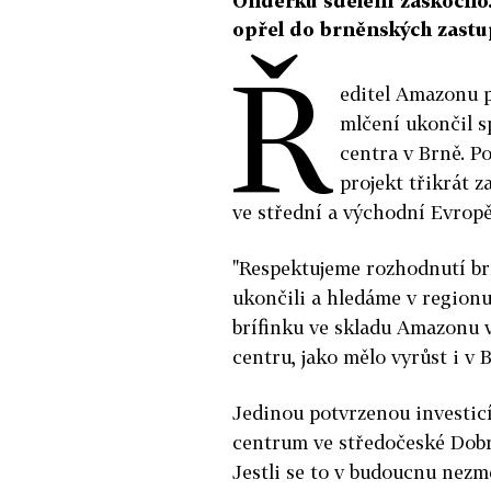
Onderku sdělení zaskočilo
opřel do brněnských zastup
Ř
editel Amazonu 
mlčení ukončil s
centra v Brně. P
projekt třikrát z
ve střední a východní Evropě
"Respektujeme rozhodnutí brn
ukončili a hledáme v regionu
brífinku ve skladu Amazonu 
centru, jako mělo vyrůst i v 
Jedinou potvrzenou investicí
centrum ve středočeské Dobro
Jestli se to v budoucnu nezmě