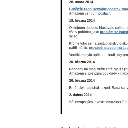
26. února 2014
Brněnští radní schválili dodatek z
Amazonu centrum postavit.
18. března 2014
O stejném dodatku hlasovalo celé brně
vše v pořádku, jako
problém se najed
sklad.
Kromě toho se na zastupitelstvu disku
patřil městu,
provádět stavební prác
Verdiktem bylo opět odmítnutí, kdy pro
20. března 2014
Neshody na magistrátu chtěl využít j
Amazonu si převzala podklady k
nabí
26. března 2014
Brněnský magistrát je zpět. Rada schv
2. dubna 2014
Šéf evropských investic Amazonu Tim 