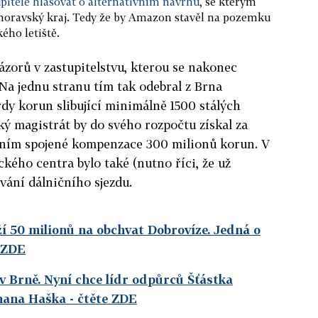
upitelé hlasovat o alternativním návrhu
, se kterým
omoravský kraj. Tedy že by Amazon stavěl na pozemku
ého letiště.
názorů v zastupitelstvu, kterou se nakonec
 Na jednu stranu tím tak odebral z Brna
rdy korun slibující minimálně 1500 stálých
ý magistrát by do svého rozpočtu získal za
 ním spojené kompenzace 300 milionů korun. V
ického centra bylo také (nutno říci, že už
vání dálničního sjezdu.
ží 50 milionů na obchvat Dobrovíze. Jedná o
 ZDE
 Brně. Nyní chce lídr odpůrců Šťástka
mana Haška - čtěte ZDE