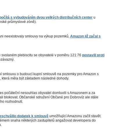
 počítá s vybudováním dvou velkých distribučních center
u
anské průmyslové zóně).
a ani neexistovaly smlouvy na výkup pozemků,
Amazon již začal s
ve svolaném plebiscitu se obyvatelé v poměru 121:76
postavili proti
nezávazný.
pní smlouvu o budoucí kupní smlouvě na pozemky pro Amazon s
s, která měla být základem následné dohody.
řes počáteční nesouhlas obyvatel domluvili s Amazonem a za
ali blokovat. Občanské sdružení Občané pro Dobrovíz ale stále
ho rozhodnutí.
neschválilo dodatek k smlouvě
umožňující Amazonu začít stavět.
lémem snaha některých zastupitelů angažovat developera do
u.