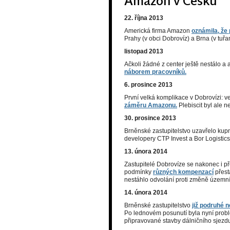
Amazon v Česku
22. října 2013
Americká firma Amazon
oznámila, že
Prahy (v obci Dobrovíz) a Brna (v tuř
listopad 2013
Ačkoli žádné z center ještě nestálo 
náborem pracovníků.
6. prosince 2013
První velká komplikace v Dobrovízi: 
záměru Amazonu.
Plebiscit byl ale 
30. prosince 2013
Brněnské zastupitelstvo uzavřelo ku
developery CTP Invest a Bor Logistic
13. února 2014
Zastupitelé Dobrovíze se nakonec i p
podmínky
různých kompenzací
přest
nestáhlo odvolání proti změně územní
14. února 2014
Brněnské zastupitelstvo
již podruhé 
Po lednovém posunutí byla nyní prob
připravované stavby dálničního sjezd