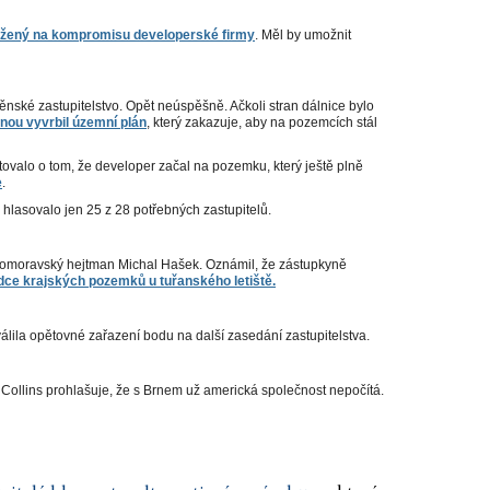
aložený na kompromisu developerské firmy
. Měl by umožnit
nské zastupitelstvo. Opět neúspěšně. Ačkoli stran dálnice bylo
nou vyvrbil územní plán
, který zakazuje, aby na pozemcích stál
tovalo o tom, že developer začal na pozemku, který ještě plně
e
.
 hlasovalo jen 25 z 28 potřebných zastupitelů.
ihomoravský hejtman Michal Hašek. Oznámil, že zástupkyně
dce krajských pozemků u tuřanského letiště.
álila opětovné zařazení bodu na další zasedání zastupitelstva.
Collins prohlašuje, že s Brnem už americká společnost nepočítá.