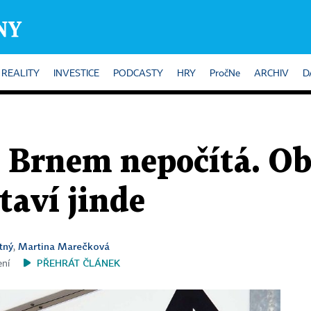
REALITY
INVESTICE
PODCASTY
HRY
PročNe
ARCHIV
D
 Brnem nepočítá. Obř
taví jinde
tný
Martina Marečková
,
PŘEHRÁT ČLÁNEK
ení