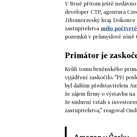
V Brně přitom ještě nedávno 
developer CTP, agentura Czec
Jihomoravský kraj. Dokonce
zastupitelstva
mělo počtvrté
pozemků v průmyslové zóně 
Primátor je zaskoč
Kvůli tomu brněnského prim
vyjádření zaskočilo. "Při po
byl dalším představitelem
že zájem firmy o výstavbu na
že smluvní vztah s investor
zastupitelstva," reagoval Ond