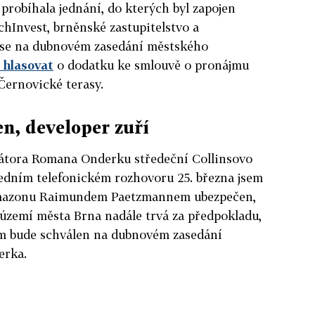
probíhala jednání, do kterých byl zapojen
hInvest, brněnské zastupitelstvo a
 se na dubnovém zasedání městského
 hlasovat
o dodatku ke smlouvě o pronájmu
Černovické terasy.
en, developer zuří
átora Romana Onderku středeční Collinsovo
sledním telefonickém rozhovoru 25. března jsem
 Amazonu Raimundem Paetzmannem ubezpečen,
 území města Brna nadále trvá za předpokladu,
em bude schválen na dubnovém zasedání
erka.