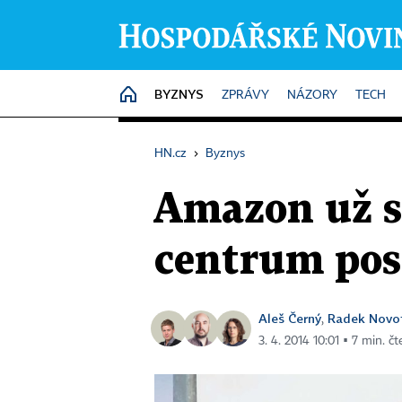
BYZNYS
HOME
ZPRÁVY
NÁZORY
TECH
HN.cz
›
Byznys
Amazon už s
centrum pos
Aleš Černý
Radek Novo
,
3. 4. 2014 10:01 ▪ 7 min. čt