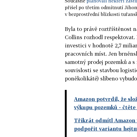
Současně
plánovali někteří zast
přišel po třetím odmítnutí Jih
v bezprostřední blízkosti tuřansk
Byla to právě roztříštěnost 
Collins rozhodl respektovat.
investici v hodnotě 2,7 milia
pracovních míst. Jen brněnsk
samotný prodej pozemků a s
souvislosti se stavbou logist
poněkolikáté) slíbeno vybudo
Amazon potvrdil, že slo
výkupu pozemků - čtěte
Třikrát odmítl Amazon v
podpořit variantu hejt