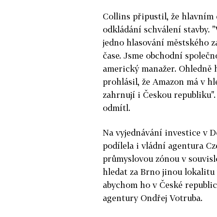
Collins připustil, že hlavní
odkládání schválení stavby. "
jedno hlasování městského z
čase. Jsme obchodní společno
americký manažer. Ohledně h
prohlásil, že Amazon má v hl
zahrnují i Českou republiku".
odmítl.
Na vyjednávání investice v D
podílela i vládní agentura C
průmyslovou zónou v souvis
hledat za Brno jinou lokalit
abychom ho v České republice
agentury Ondřej Votruba.