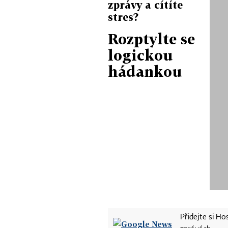
zprávy a cítíte
stres?
Rozptylte se
logickou
hádankou
Přidejte si H