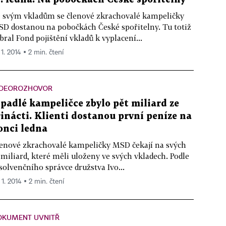
 svým vkladům se členové zkrachovalé kampeličky
D dostanou na pobočkách České spořitelny. Tu totiž
bral Fond pojištění vkladů k vyplacení...
 1. 2014 ▪ 2 min. čtení
IDEOROZHOVOR
 padlé kampeličce zbylo pět miliard ze
řinácti. Klienti dostanou první peníze na
onci ledna
enové zkrachovalé kampeličky MSD čekají na svých
 miliard, které měli uloženy ve svých vkladech. Podle
solvenčního správce družstva Ivo...
 1. 2014 ▪ 2 min. čtení
OKUMENT UVNITŘ