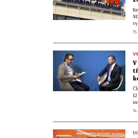
Ke
MS
vy
15.
V
V
t
k
Čl
12
in
14.
D