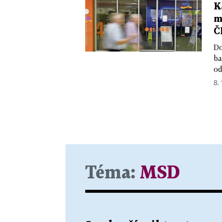
K
m
Č
Do
ba
od
8. 
Téma:
MSD