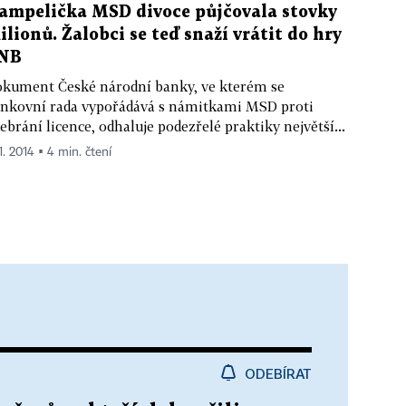
ampelička MSD divoce půjčovala stovky
ilionů. Žalobci se teď snaží vrátit do hry
NB
kument České národní banky, ve kterém se
nkovní rada vypořádává s námitkami MSD proti
ebrání licence, odhaluje podezřelé praktiky největší...
1. 2014 ▪ 4 min. čtení
ODEBÍRAT