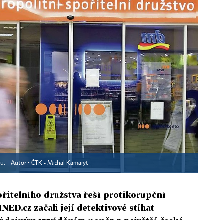
zu.
Autor ▪
ČTK - Michal Kamaryt
řitelního družstva řeší protikorupční
NED.cz začali její detektivové stíhat