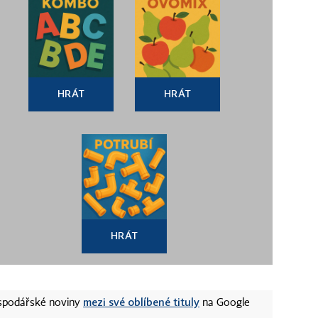
HRÁT
HRÁT
HRÁT
mezi své oblíbené tituly
ospodářské noviny
na Google