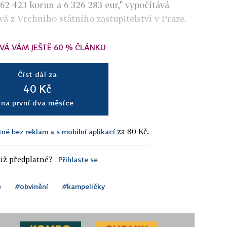
762 423 korun a 6 326 283 eur," vypočítává
 z Vrchního státního zastupitelství v Praze.
VÁ VÁM JEŠTĚ 60 % ČLÁNKU
Číst dál za
40 Kč
na první dva měsíce
za 80 Kč.
tné bez reklam a s mobilní aplikací
iž předplatné?
Přihlaste se
e
#obvinění
#kampeličky