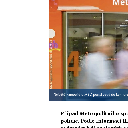
Největší kampeličku MSD poslal soud do konkur
Případ Metropolitního spo
policie. Podle informací IH