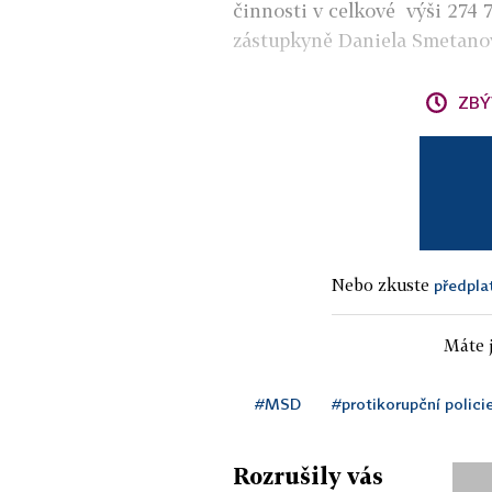
činnosti v celkové výši 274 
zástupkyně Daniela Smetanová
ZBÝ
Nebo zkuste
předpla
Máte j
#MSD
#protikorupční polici
Rozrušily vás