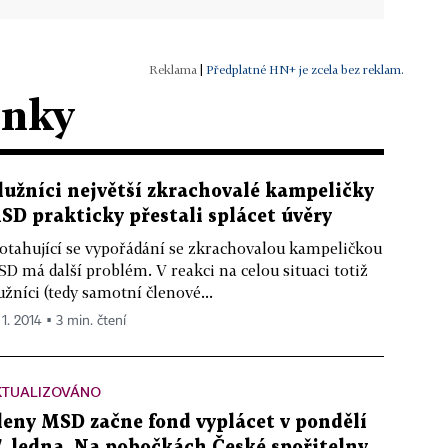
|
Předplatné HN+ je zcela bez reklam.
ánky
lužníci největší zkrachovalé kampeličky
SD prakticky přestali splácet úvěry
otahující se vypořádání se zkrachovalou kampeličkou
D má další problém. V reakci na celou situaci totiž
užníci (tedy samotní členové...
 1. 2014 ▪ 3 min. čtení
KTUALIZOVÁNO
leny MSD začne fond vyplácet v pondělí
7. ledna. Na pobočkách České spořitelny