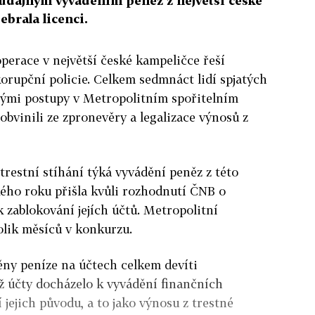
 údajným vyváděním peněz z největší české
ebrala licenci.
perace v největší české kampeličce řeší
orupční policie. Celkem sedmnáct lidí spjatých
ými postupy v Metropolitním spořitelním
 obvinili ze zpronevěry a legalizace výnosů z
trestní stíhání týká vyvádění peněz z této
kého roku přišla kvůli rozhodnutí ČNB o
k zablokování jejích účtů. Metropolitní
kolik měsíců v konkurzu.
těny peníze na účtech celkem devíti
hž účty docházelo k vyvádění finančních
jejich původu, a to jako výnosu z trestné