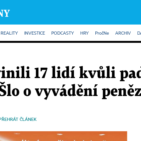
REALITY
INVESTICE
PODCASTY
HRY
PročNe
ARCHIV
D
inili 17 lidí kvůli pa
Šlo o vyvádění peněz
PŘEHRÁT ČLÁNEK