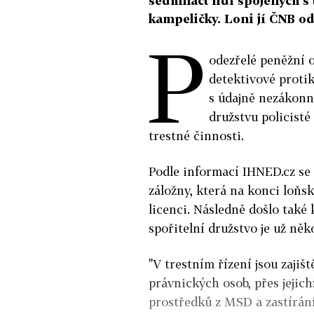
sedmnáct lidí spojených s
kampeličky. Loni jí ČNB od
P
odezřelé peněžní o
detektivové protik
s údajně nezákonn
družstvu policisté
trestné činnosti.
Podle informací IHNED.cz se 
záložny, která na konci loňs
licenci. Následně došlo také 
spořitelní družstvo je už ně
"V trestním řízení jsou zajiš
právnických osob, přes jejic
prostředků z MSD a zastírání 