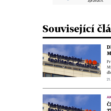
zprávách.
Související čl
D
M
Pr
MS
dl
21.
A
Č
2