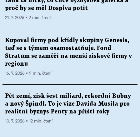
tahá za nitky, co chce byznysová galerka a
proč by se měl Dospiva potit
21. 7. 2026 ▪ 2 min. čtení
Kupoval firmy pod křídly skupiny Genesis,
teď se s týmem osamostatňuje. Fond
Stratum se zaměří na menší ziskové firmy v
regionu
16. 7. 2026 ▪ 9 min. čtení
Pět zemí, zisk šest miliard, rekordní Bubny
a nový Špindl. To je vize Davida Musila pro
realitní byznys Penty na příští roky
10. 7. 2026 ▪ 12 min. čtení