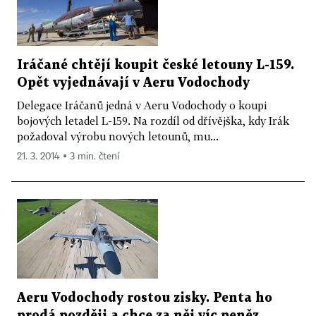
Iráčané chtějí koupit české letouny L-159.
Opět vyjednávají v Aeru Vodochody
Delegace Iráčanů jedná v Aeru Vodochody o koupi
bojových letadel L-159. Na rozdíl od dřívějška, kdy Irák
požadoval výrobu nových letounů, mu...
21. 3. 2014 ▪ 3 min. čtení
Aeru Vodochody rostou zisky. Penta ho
prodá později a chce za něj víc peněz