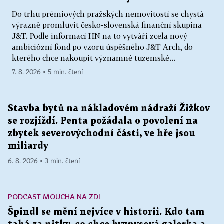
Do trhu prémiových pražských nemovitostí se chystá
výrazně promluvit česko-slovenská finanční skupina
J&T. Podle informací HN na to vytváří zcela nový
ambiciózní fond po vzoru úspěšného J&T Arch, do
kterého chce nakoupit významné tuzemské...
7. 8. 2026 ▪ 5 min. čtení
Stavba bytů na nákladovém nádraží Žižkov
se rozjíždí. Penta požádala o povolení na
zbytek severovýchodní části, ve hře jsou
miliardy
6. 8. 2026 ▪ 3 min. čtení
PODCAST MOUCHA NA ZDI
Špindl se mění nejvíce v historii. Kdo tam