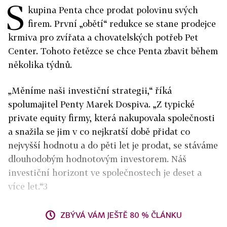
S
kupina Penta chce prodat polovinu svých
firem. První „obětí“ redukce se stane prodejce
krmiva pro zvířata a chovatelských potřeb Pet
Center. Tohoto řetězce se chce Penta zbavit během
několika týdnů.
„Měníme naši investiční strategii,“ říká
spolumajitel Penty Marek Dospiva. „Z typické
private equity firmy, která nakupovala společnosti
a snažila se jim v co nejkratší době přidat co
nejvyšší hodnotu a do pěti let je prodat, se stáváme
dlouhodobým hodnotovým investorem. Náš
investiční horizont ve společnostech je deset a
více let.“3
ZBÝVÁ VÁM JEŠTĚ 80 % ČLÁNKU