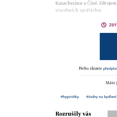
Kazachstánu a Číně. Zdrojem 
stavebních spořitelen.
ZBÝ
Nebo zkuste
předpla
Máte j
#hypotéky
#úvěry na bydlení
Rozrušily vás