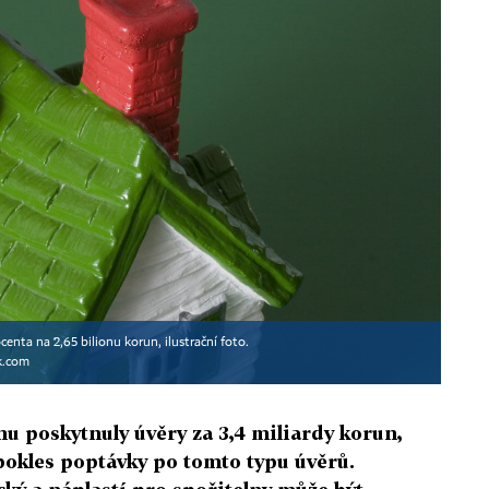
nta na 2,65 bilionu korun, ilustrační foto.
k.com
nu poskytnuly úvěry za 3,4 miliardy korun,
pokles poptávky po tomto typu úvěrů.