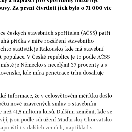
ký a náplastí pro spořitelny může být
vy. Za první čtvrtletí jich bylo o 71 000 víc
ce českých stavebních spořitelen (AČSS) patří
ruhá příčka v míře rozšíření stavebního
chto statistik je Rakousko, kde má stavební
 populace. V České republice je to podle AČSS
 místě je Německo s necelými 37 procenty a s
lovensko, kde míra penetrace trhu dosahuje
aké informace, že v celosvětovém měřítku došlo
očtu nově uzavřených smluv o stavebním
e než 41,5 milionu kusů. Dalšími zeměmi, kde se
víjí, jsou podle sdružení Maďarsko, Chorvatsko
apouští i v dalších zemích, například v