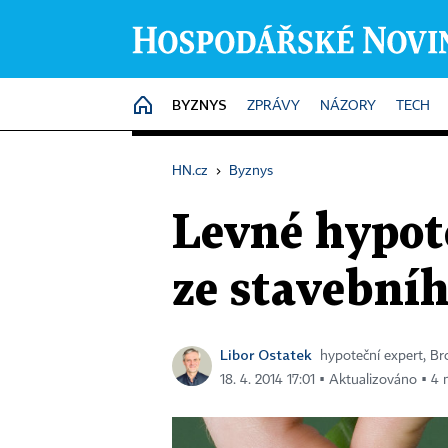
BYZNYS
HOME
ZPRÁVY
NÁZORY
TECH
HN.cz
›
Byznys
Levné hypot
ze stavebníh
Libor Ostatek
hypoteční expert, Br
18. 4. 2014 17:01 ▪ Aktualizováno ▪ 4 