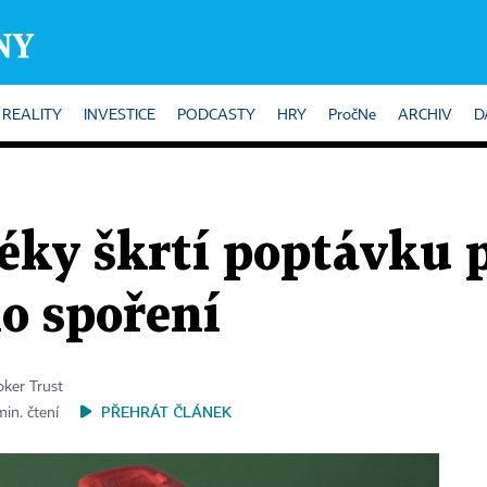
REALITY
INVESTICE
PODCASTY
HRY
PročNe
ARCHIV
D
éky škrtí poptávku 
o spoření
oker Trust
PŘEHRÁT ČLÁNEK
min. čtení