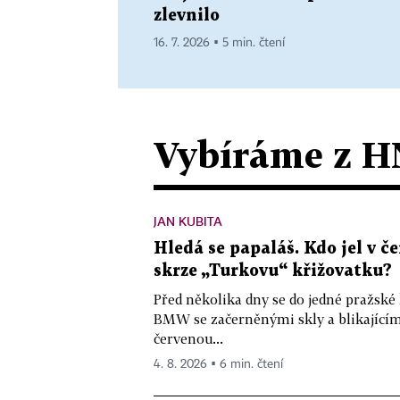
zlevnilo
16. 7. 2026 ▪ 5 min. čtení
Vybíráme z H
JAN KUBITA
Hledá se papaláš. Kdo jel v
skrze „Turkovu“ křižovatku?
Před několika dny se do jedné pražské
BMW se začerněnými skly a blikající
červenou...
4. 8. 2026 ▪ 6 min. čtení