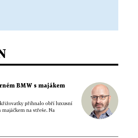
N
 černém BMW s majákem
 křižovatky přihnalo obří luxusní
m majáčkem na střeše. Na