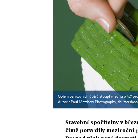
Objem bankovních úvěrů stoupl v lednu o 4,7 proce
Autor ▪
Paul Matthew Photography, shuttershoc
Stavební spořitelny v břez
čímž potvrdily meziroční 