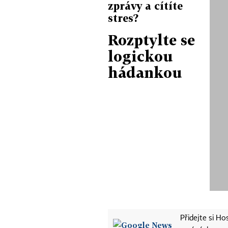
zprávy a cítíte
stres?
Rozptylte se
logickou
hádankou
Přidejte si H