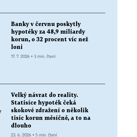
Banky v červnu poskytly
hypotéky za 48,9 miliardy
korun, o 32 procent víc než
i
loni
17. 7. 2026 ▪ 3 min. čtení
Velký návrat do reality.
Statisíce hypoték čeká
skokové zdražení o několik
y
tisíc korun měsíčně, a to na
dlouho
23. 6. 2026 ▪ 5 min. čtení