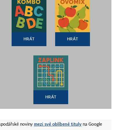
HRÁT
HRÁT
HRÁT
mezi své oblíbené tituly
ospodářské noviny
na Google