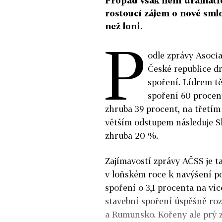
Propad však není dramatic
rostoucí zájem o nové smlou
než loni.
P
odle zprávy Asocia
České republice d
spoření. Lídrem tě
spoření 60 procent
zhruba 39 procent, na třetím
větším odstupem následuje S
zhruba 20 %.
Zajímavostí zprávy AČSS je t
v loňském roce k navýšení p
spoření o 3,1 procenta na víc
stavební spoření úspěšně roz
a Rumunsko. Kořeny ale prý z