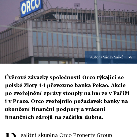
Autor ▪
Václav Vašků
Úvěrové závazky společnosti Orco týkající se
polské Zloty 44 převezme banka Pekao. Akcie
po zveřejnění zprávy stouply na burze v Paříži
i v Praze. Orco zveřejnilo požadavek banky na
ukončení finanční podpory a vrácení
finančních zdrojů na začátku dubna.
ealitní skupina Orco Property Group