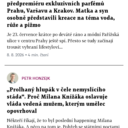
předpremiéru exkluzivních parfémů
Prahu, Varšavu a Krakov. Matka a syn
osobně představili kreace na téma voda,
růže a pižmo
Je 23. července krátce po deváté ráno a módní Pařížská
ulice v centru Prahy ještě spí. Přesto se tudy začínají
trousit vybraní lifestyloví...
8. 8. 2026 ▪ 4 min. čtení
PETR HONZEJK
„Prolhaný hlupák v čele nemyslícího
stáda“. Proč Milana Knížáka oslavuje
vláda vedená mužem, kterým umělec
opovrhoval
Někteří říkají, že to byl poslední happening Milana
Knížáka. A něco na tom je. Pohřeb se státními poctami