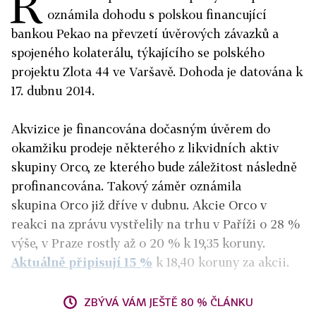
R
oznámila dohodu s polskou financující
bankou Pekao na převzetí úvěrových závazků a
spojeného kolaterálu, týkajícího se polského
projektu Zlota 44 ve Varšavě. Dohoda je datována k
17. dubnu 2014.
Akvizice je financována dočasným úvěrem do
okamžiku prodeje některého z likvidních aktiv
skupiny Orco, ze kterého bude záležitost následně
profinancována. Takový záměr oznámila
skupina Orco již dříve v dubnu. Akcie Orco v
reakci na zprávu vystřelily na trhu v Paříži o 28 %
výše, v Praze rostly až o 20 % k 19,35 koruny.
Aktuálně připisují 15 %
k 18,40 koruny za akcii.
ZBÝVÁ VÁM JEŠTĚ 80 % ČLÁNKU