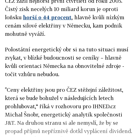
ČEZ zažil nejhorší první čtvrtletí od roku 2005.
Čistý zisk necelých 10 miliard korun je oproti
loňsku
horší o 44 procent
, hlavně kvůli nízkým
cenám silové elektřiny v Německu, kam podnik
mohutně vyváží.
Polostátní energetický obr si na tuto situaci musí
zvykat, v blízké budoucnosti se ceníky – hlavně
kvůli orientaci Německa na obnovitelné zdroje -
točit vzhůru nebudou.
"Ceny elektřiny jsou pro ČEZ stěžejní záležitost,
která se bude bohužel v následujících letech
prohlubovat,“ říká v rozhovoru pro IHNED.cz
Michal Šnobr, energetický analytik společnosti
J&T. Na druhou stranu si ale nemyslí, že by se
propad příjmů nepříznivě dotkl vyplácení dividend.