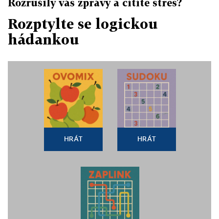
Rozrušily vás zprávy a cítíte stres?
Rozptylte se logickou
hádankou
HRÁT
HRÁT