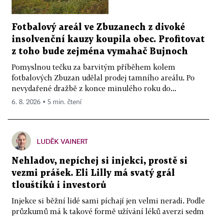
Fotbalový areál ve Zbuzanech z divoké
insolvenční kauzy koupila obec. Profitovat
z toho bude zejména vymahač Bujnoch
Pomyslnou tečku za barvitým příběhem kolem
fotbalových Zbuzan udělal prodej tamního areálu. Po
nevydařené dražbě z konce minulého roku do...
6. 8. 2026 ▪ 5 min. čtení
LUDĚK VAINERT
Nehladov, nepíchej si injekci, prostě si
vezmi prášek. Eli Lilly má svatý grál
tlouštíků i investorů
Injekce si běžní lidé sami píchají jen velmi neradi. Podle
průzkumů má k takové formě užívání léků averzi sedm