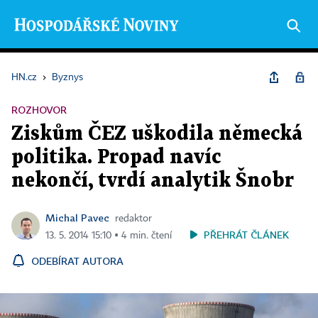
HN.cz
›
Byznys
ROZHOVOR
Ziskům ČEZ uškodila německá
politika. Propad navíc
nekončí, tvrdí analytik Šnobr
Michal Pavec
redaktor
PŘEHRÁT ČLÁNEK
13. 5. 2014 15:10 ▪ 4 min. čtení
ODEBÍRAT AUTORA