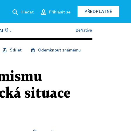
PŘEDPLATNÉ
Hledat
Přihlásit se
BeNative
ALŠÍ
Sdílet
Odemknout známému
imismu
cká situace