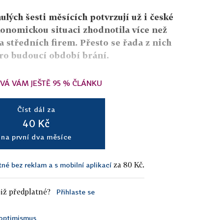
lých šesti měsících potvrzují už i české
konomickou situaci zhodnotila více než
a středních firem. Přesto se řada z nich
o budoucí období brání.
VÁ VÁM JEŠTĚ 95 % ČLÁNKU
Číst dál za
40 Kč
na první dva měsíce
za 80 Kč.
tné bez reklam a s mobilní aplikací
iž předplatné?
Přihlaste se
optimismus