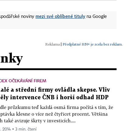
mezi své oblíbené tituly
ospodářské noviny
na Google
|
Předplatné HN+ je zcela bez reklam.
ánky
DEX OČEKÁVÁNÍ FIREM
alé a střední firmy ovládla skepse. Vliv
ěly intervence ČNB i horší odhad HDP
dle průzkumu teď každá osmá firma počítá s tím, že
ptávka klesne o více než čtyřicet procent. Většina
ch také avizuje škrty v investicích....
1. 2014 ▪ 3 min. čtení