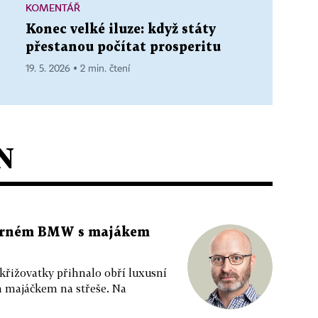
KOMENTÁŘ
Konec velké iluze: když státy
přestanou počítat prosperitu
19. 5. 2026 ▪ 2 min. čtení
N
 černém BMW s majákem
 křižovatky přihnalo obří luxusní
m majáčkem na střeše. Na