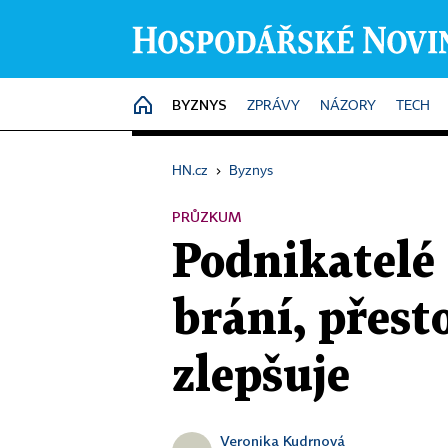
BYZNYS
HOME
ZPRÁVY
NÁZORY
TECH
HN.cz
›
Byznys
PRŮZKUM
Podnikatelé
brání, přest
zlepšuje
Veronika Kudrnová