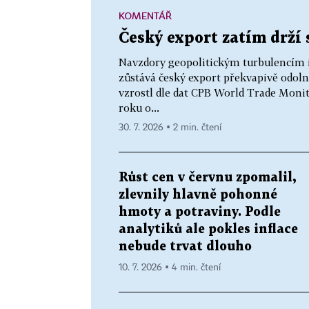
KOMENTÁŘ
Český export zatím drží
Navzdory geopolitickým turbulencím i
zůstává český export překvapivě odoln
vzrostl dle dat CPB World Trade Monit
roku o...
30. 7. 2026 ▪ 2 min. čtení
Růst cen v červnu zpomalil,
zlevnily hlavně pohonné
hmoty a potraviny. Podle
analytiků ale pokles inflace
nebude trvat dlouho
10. 7. 2026 ▪ 4 min. čtení