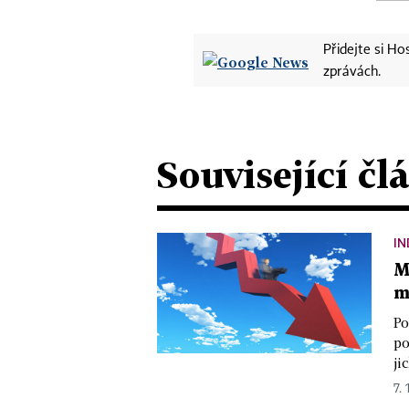
Přidejte si H
zprávách.
Související čl
IN
M
m
Po
po
ji
7. 