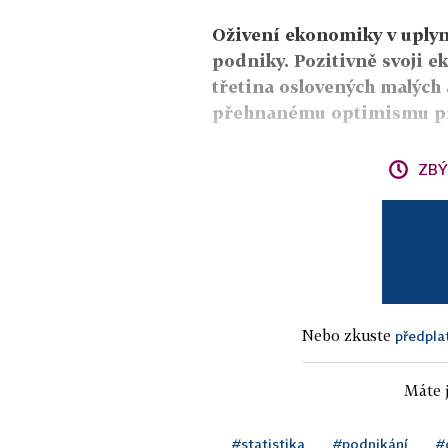
Oživení ekonomiky v uplynu
podniky. Pozitivně svoji e
třetina oslovených malých 
přehnanému optimismu pr
ZBÝ
Nebo zkuste
předpla
Máte j
#statistika
#podnikání
#