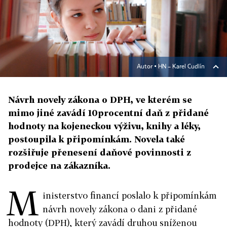
Autor ▪
HN – Karel Cudlín
Návrh novely zákona o DPH, ve kterém se
mimo jiné zavádí 10procentní daň z přidané
hodnoty na kojeneckou výživu, knihy a léky,
postoupila k připomínkám. Novela také
rozšiřuje přenesení daňové povinnosti z
prodejce na zákazníka.
M
inisterstvo financí poslalo k připomínkám
návrh novely zákona o dani z přidané
hodnoty (DPH), který zavádí druhou sníženou