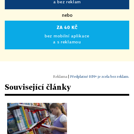
a bez reklam
nebo
ZA 40 KČ
bez mobilní aplikace
a s reklamou
|
Předplatné HN+ je zcela bez reklam.
Související články