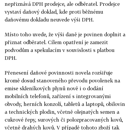
nepřiznává DPH prodejce, ale odběratel. Prodejce
vystaví daňový doklad, kde proti běžnému
daňovému dokladu neuvede výši DPH.
Místo toho uvede, že výši daně je povinen doplnit a
přiznat odběratel. Cílem opatření je zamezit
podvodům a spekulacím v souvislosti s platbou
DPH.
Přenesení daňové povinnosti novela rozšiřuje
kromě dosud stanoveného převodu povolenek na
emise skleníkových plynů nově i o dodání
mobilních telefonů, zařízení s integrovanými
obvody, herních konzolí, tabletů a laptopů, obilovin
a technických plodin, včetně olejnatých semen a
cukrové řepy, surových či polozpracovaných kovů,
včetně drahých kovů. V případě tohoto zboží tak