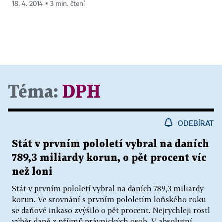
18. 4. 2014 ▪ 3 min. čtení
Téma:
DPH
ODEBÍRAT
Stát v prvním pololetí vybral na daních
789,3 miliardy korun, o pět procent víc
než loni
Stát v prvním pololetí vybral na daních 789,3 miliardy
korun. Ve srovnání s prvním pololetím loňského roku
se daňové inkaso zvýšilo o pět procent. Nejrychleji rostl
výběr daně z příjmů právnických osob. V absolutní