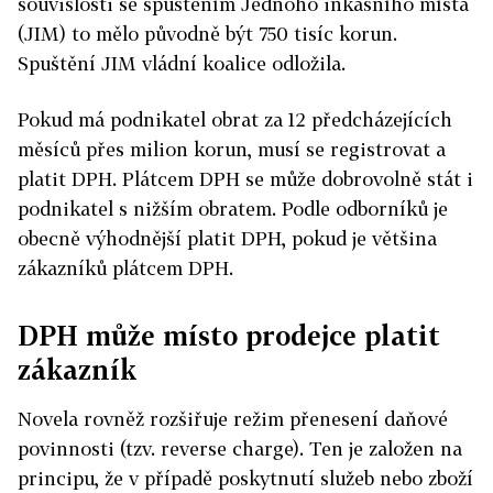
souvislosti se spuštěním Jednoho inkasního místa
(JIM) to mělo původně být 750 tisíc korun.
Spuštění JIM vládní koalice odložila.
Pokud má podnikatel obrat za 12 předcházejících
měsíců přes milion korun, musí se registrovat a
platit DPH. Plátcem DPH se může dobrovolně stát i
podnikatel s nižším obratem. Podle odborníků je
obecně výhodnější platit DPH, pokud je většina
zákazníků plátcem DPH.
DPH může místo prodejce platit
zákazník
Novela rovněž rozšiřuje režim přenesení daňové
povinnosti (tzv. reverse charge). Ten je založen na
principu, že v případě poskytnutí služeb nebo zboží