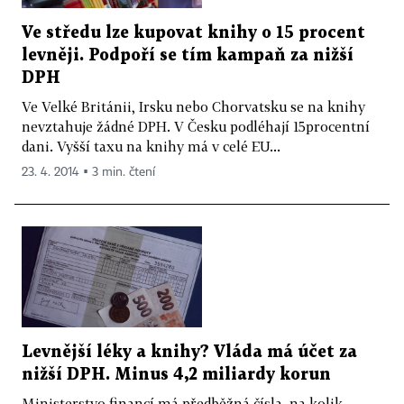
Ve středu lze kupovat knihy o 15 procent
levněji. Podpoří se tím kampaň za nižší
DPH
Ve Velké Británii, Irsku nebo Chorvatsku se na knihy
nevztahuje žádné DPH. V Česku podléhají 15procentní
dani. Vyšší taxu na knihy má v celé EU...
23. 4. 2014 ▪ 3 min. čtení
Levnější léky a knihy? Vláda má účet za
nižší DPH. Minus 4,2 miliardy korun
Ministerstvo financí má předběžná čísla, na kolik