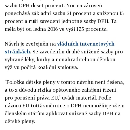
sazbu DPH deset procent. Norma zároveň
ponechává základní sazbu 21 procent a sníženou 15
procent a ruší zavedení jednotné sazby DPH. Ta
měla být od ledna 2016 ve výši 17,5 procenta.
Návrh je zveřejněn na
vládních internetových
stránkách
. Se zavedením druhé snížené sazby pro
vybrané léky, knihy a nenahraditelnou dětskou
výživu počítá koaliční smlouva.
"Položka dětské pleny v tomto návrhu není řešena,
a to z důvodu rizika opětovného zahájení řízení
pro porušení práva EU," uvádí materiál. Podle
názoru EU totiž směrnice o DPH neumožňuje všem
členským státům aplikovat snížené sazby DPH na
dětské pleny.