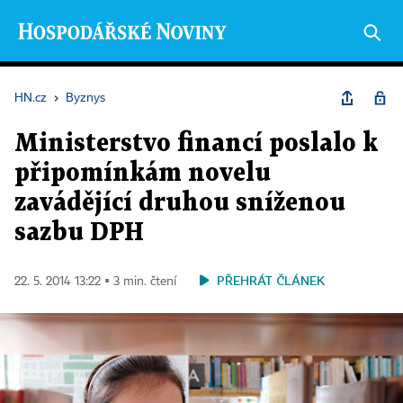
HN.cz
›
Byznys
Ministerstvo financí poslalo k
připomínkám novelu
zavádějící druhou sníženou
sazbu DPH
PŘEHRÁT ČLÁNEK
22. 5. 2014 13:22 ▪ 3 min. čtení