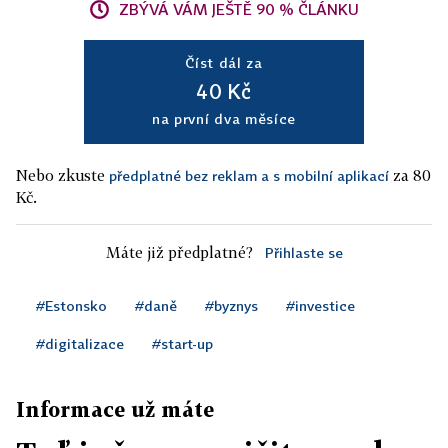
ZBÝVÁ VÁM JEŠTĚ 90 % ČLÁNKU
Číst dál za
40 Kč
na první dva měsíce
Nebo zkuste
za 80
předplatné bez reklam a s mobilní aplikací
Kč.
Máte již předplatné?
Přihlaste se
#Estonsko
#daně
#byznys
#investice
#digitalizace
#start-up
Informace už máte