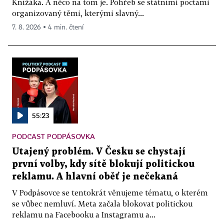
Knížáka. A něco na tom je. Pohřeb se státními poctami
organizovaný těmi, kterými slavný...
7. 8. 2026 ▪ 4 min. čtení
55:23
PODCAST PODPÁSOVKA
Utajený problém. V Česku se chystají
první volby, kdy sítě blokují politickou
reklamu. A hlavní oběť je nečekaná
V Podpásovce se tentokrát věnujeme tématu, o kterém
se vůbec nemluví. Meta začala blokovat politickou
reklamu na Facebooku a Instagramu a...