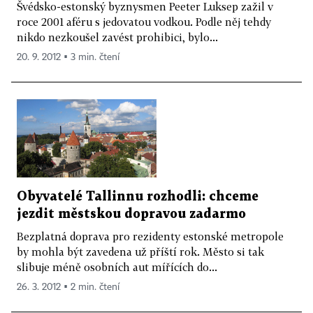
Švédsko-estonský byznysmen Peeter Luksep zažil v
roce 2001 aféru s jedovatou vodkou. Podle něj tehdy
nikdo nezkoušel zavést prohibici, bylo...
20. 9. 2012 ▪ 3 min. čtení
Obyvatelé Tallinnu rozhodli: chceme
jezdit městskou dopravou zadarmo
Bezplatná doprava pro rezidenty estonské metropole
by mohla být zavedena už příští rok. Město si tak
slibuje méně osobních aut mířících do...
26. 3. 2012 ▪ 2 min. čtení