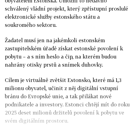
obyvatelem Estonska. Umožní to nedávno
schválený vládní projekt, který zpřístupní proslulé
elektronické služby estonského státu a
soukromého sektoru.
Žadatel musí jen na jakémkoli estonském
zastupitelském úřadě získat estonské povolení k
pobytu – a s ním heslo a čip, na kterém budou
nahrány otisky prstů a snímek duhovky.
Cílem je virtuálně zvětšit Estonsko, které má 1,3
milionu obyvatel, učinit z něj digitální vstupní
bránu do Evropské unie, a tak přilákat nové
podnikatele a investory. Estonci chtějí mít do roku
2025 deset milionů držitelů povolení k pobytu ve
svém digitálním prostoru.