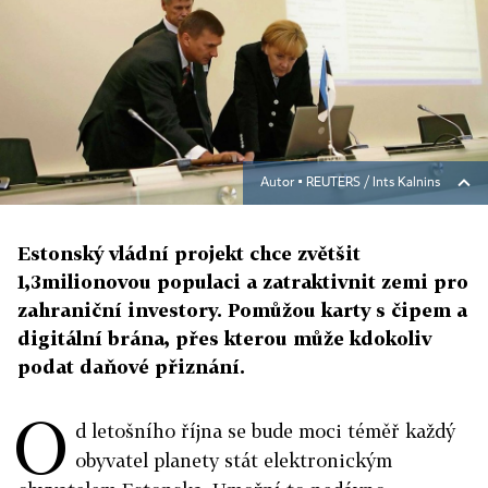
Autor ▪
REUTERS / Ints Kalnins
Estonský vládní projekt chce zvětšit
1,3milionovou populaci a zatraktivnit zemi pro
zahraniční investory. Pomůžou karty s čipem a
digitální brána, přes kterou může kdokoliv
podat daňové přiznání.
O
d letošního října se bude moci téměř každý
obyvatel planety stát elektronickým