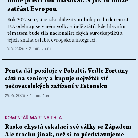
bude příští rok hlasovat. A jak to může
zatřást Evropou
Rok 2027 se rýsuje jako důležitý milník pro budoucnost
EU: odehrají se v něm volby v řadě států, kde hlavním
tématem bude síla nacionalistických euroskeptiků a
jejich snaha oslabit evropskou integraci.
7. 7. 2026 ▪ 2 min. čtení
Penta dál posiluje v Pobaltí. Vedle Fortuny
sází na seniory a kupuje největší síť
pečovatelských zařízení v Estonsku
29. 6. 2026 ▪ 4 min. čtení
KOMENTÁŘ MARTINA EHLA
Rusko chystá eskalaci své války se Západem.
Ale trochu jinak, než si to představujeme