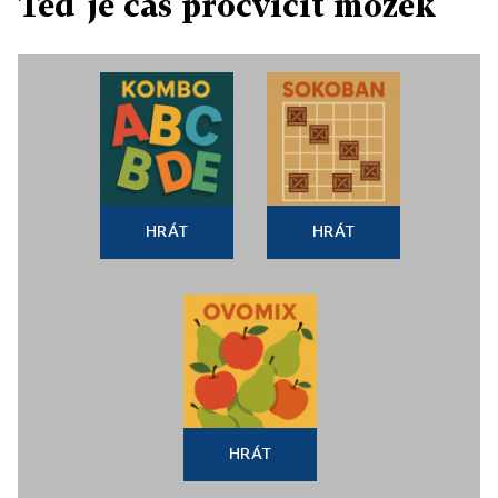
Teď je čas procvičit mozek
HRÁT
HRÁT
HRÁT