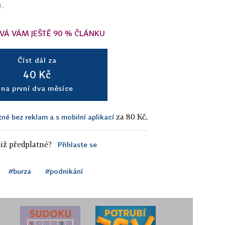
n.
VÁ VÁM JEŠTĚ 90 % ČLÁNKU
Číst dál za
40 Kč
na první dva měsíce
za 80 Kč.
tné bez reklam a s mobilní aplikací
iž předplatné?
Přihlaste se
#burza
#podnikání