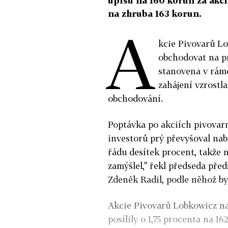
úpisu na 160 korun za akc
na zhruba 163 korun.
A
kcie Pivovarů Lo
obchodovat na pr
stanovena v rámc
zahájení vzrostl
obchodování.
Poptávka po akciích pivovar
investorů prý převyšoval nab
řádu desítek procent, takže 
zamýšlel," řekl předseda pře
Zdeněk Radil, podle něhož by 
Akcie Pivovarů Lobkowicz n
posílily o 1,75 procenta na 