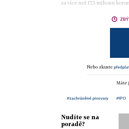
za více než 17,5 milionu koru
ZBÝ
Nebo zkuste
předpla
Máte j
#zachráněné pivovary
#IPO
Nudíte se na
poradě?