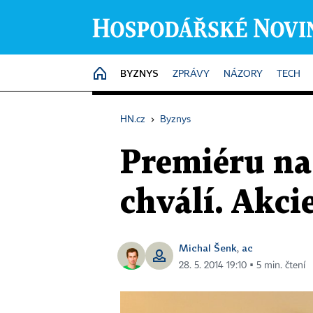
BYZNYS
HOME
ZPRÁVY
NÁZORY
TECH
HN.cz
›
Byznys
Premiéru na
chválí. Akci
Michal Šenk
ac
,
28. 5. 2014 19:10 ▪ 5 min. čtení