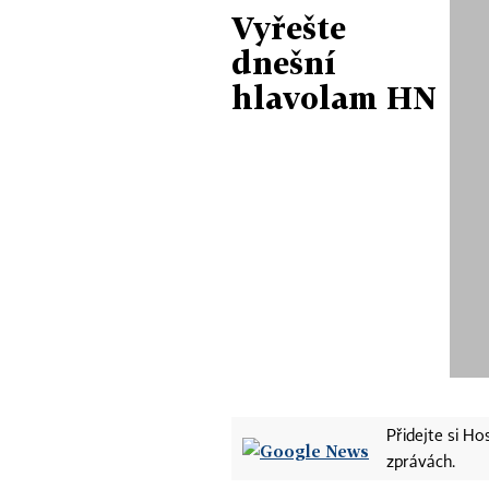
Vyřešte
dnešní
hlavolam HN
Přidejte si H
zprávách.