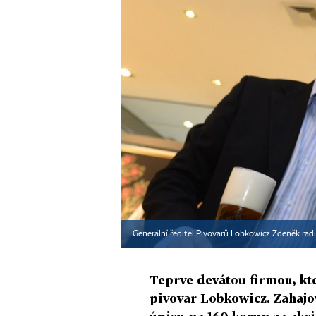
Generální ředitel Pivovarů Lobkowicz Zdeněk rad
Teprve devátou firmou, kte
pivovar Lobkowicz. Zahajo