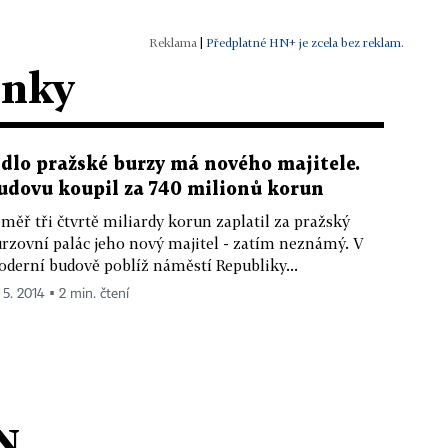
|
Předplatné HN+ je zcela bez reklam.
ánky
ídlo pražské burzy má nového majitele.
udovu koupil za 740 milionů korun
měř tři čtvrtě miliardy korun zaplatil za pražský
rzovní palác jeho nový majitel - zatím neznámý. V
derní budově poblíž náměstí Republiky...
 5. 2014 ▪ 2 min. čtení
N