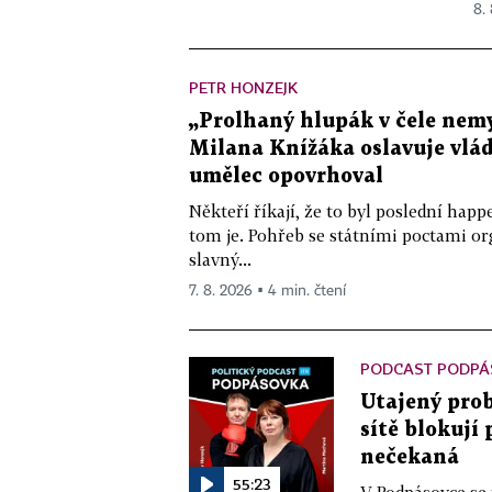
8.
PETR HONZEJK
„Prolhaný hlupák v čele nemy
Milana Knížáka oslavuje vlá
umělec opovrhoval
Někteří říkají, že to byl poslední ha
tom je. Pohřeb se státními poctami o
slavný...
7. 8. 2026 ▪ 4 min. čtení
PODCAST PODPÁ
Utajený prob
sítě blokují
nečekaná
55:23
V Podpásovce se