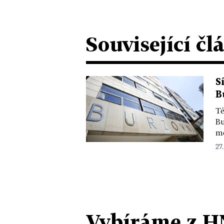
Související čl
S
B
Té
Bu
mo
27.
Vybíráme z H