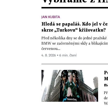
JAN KUBITA
Hledá se papaláš. Kdo jel v
skrze „Turkovu“ křižovatku?
Před několika dny se do jedné pražské
BMW se začerněnými skly a blikající
červenou...
4. 8. 2026 ▪ 6 min. čtení
P
M
n
Př
de
Wa