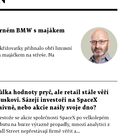
 černém BMW s majákem
 křižovatky přihnalo obří luxusní
m majáčkem na střeše. Na
ůlka hodnoty pryč, ale retail stále věří
uskovi. Sázejí investoři na SpaceX
aivně, nebo akcie našly svoje dno?
estože se akcie společnosti SpaceX po velkolepém
butu na burze výrazně propadly, mnozí analytici z
ll Street nepřestávají firmě věřit a...