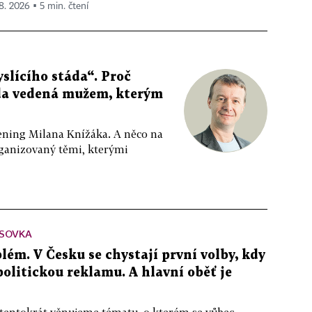
 8. 2026 ▪ 5 min. čtení
slícího stáda“. Proč
da vedená mužem, kterým
ppening Milana Knížáka. A něco na
rganizovaný těmi, kterými
SOVKA
lém. V Česku se chystají první volby, kdy
 politickou reklamu. A hlavní oběť je
 tentokrát věnujeme tématu, o kterém se vůbec