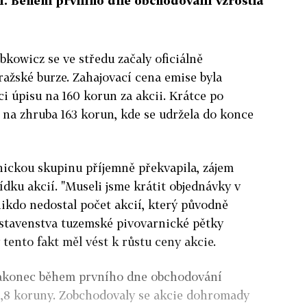
ii. Během prvního dne obchodování vzrostla
bkowicz se ve středu začaly oficiálně
ažské burze. Zahajovací cena emise byla
i úpisu na 160 korun za akcii. Krátce po
a na zhruba 163 korun, kde se udržela do konce
nickou skupinu příjemně překvapila, zájem
ídku akcií. "Museli jsme krátit objednávky v
nikdo nedostal počet akcií, který původně
dstavenstva tuzemské pivovarnické pětky
tento fakt měl vést k růstu ceny akcie.
akonec během prvního dne obchodování
162,8 koruny. Zobchodovaly se akcie dohromady