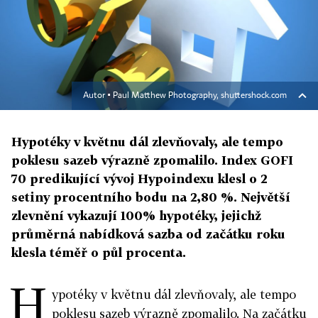
Autor ▪
Paul Matthew Photography, shuttershock.com
Hypotéky v květnu dál zlevňovaly, ale tempo
poklesu sazeb výrazně zpomalilo. Index GOFI
70 predikující vývoj Hypoindexu klesl o 2
setiny procentního bodu na 2,80 %. Největší
zlevnění vykazují 100% hypotéky, jejichž
průměrná nabídková sazba od začátku roku
klesla téměř o půl procenta.
H
ypotéky v květnu dál zlevňovaly, ale tempo
poklesu sazeb výrazně zpomalilo. Na začátku