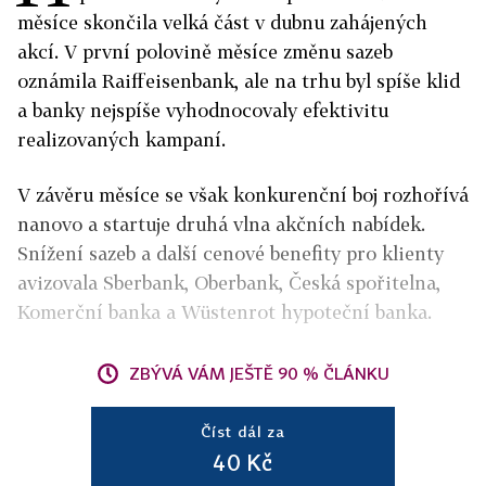
měsíce skončila velká část v dubnu zahájených
akcí. V první polovině měsíce změnu sazeb
oznámila Raiffeisenbank, ale na trhu byl spíše klid
a banky nejspíše vyhodnocovaly efektivitu
realizovaných kampaní.
V závěru měsíce se však konkurenční boj rozhořívá
nanovo a startuje druhá vlna akčních nabídek.
Snížení sazeb a další cenové benefity pro klienty
avizovala Sberbank, Oberbank, Česká spořitelna,
Komerční banka a Wüstenrot hypoteční banka.
ZBÝVÁ VÁM JEŠTĚ 90 % ČLÁNKU
Číst dál za
40 Kč