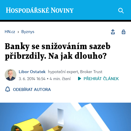
HN.cz
›
Byznys
Banky se snižováním sazeb
přibrzdily. Na jak dlouho?
Libor Ostatek
hypoteční expert, Broker Trust
PŘEHRÁT ČLÁNEK
3. 6. 2014 16:54 ▪ 4 min. čtení
ODEBÍRAT AUTORA