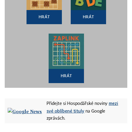
HRÁT
HRÁT
HRÁT
mezi
Přidejte si Hospodářské noviny
své oblíbené tituly
na Google
zprávách.