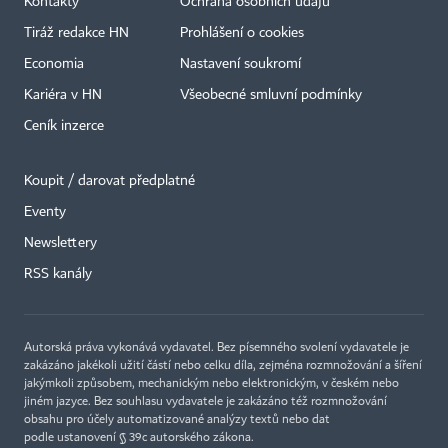
Kontakty
Ochrana osobních údajů
Tiráž redakce HN
Prohlášení o cookies
Economia
Nastavení soukromí
Kariéra v HN
Všeobecné smluvní podmínky
Ceník inzerce
Koupit / darovat předplatné
Eventy
Newslettery
RSS kanály
Autorská práva vykonává vydavatel. Bez písemného svolení vydavatele je
zakázáno jakékoli užití částí nebo celku díla, zejména rozmnožování a šíření
jakýmkoli způsobem, mechanickým nebo elektronickým, v českém nebo
jiném jazyce. Bez souhlasu vydavatele je zakázáno též rozmnožování
obsahu pro účely automatizované analýzy textů nebo dat
podle ustanovení § 39c autorského zákona.