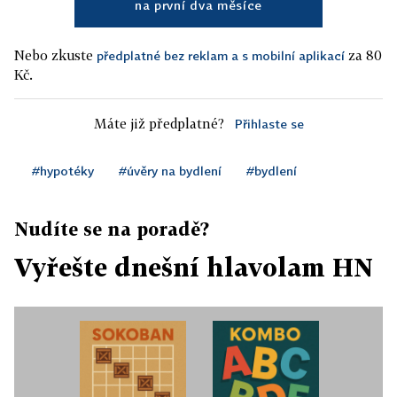
na první dva měsíce
Nebo zkuste
za 80
předplatné bez reklam a s mobilní aplikací
Kč.
Máte již předplatné?
Přihlaste se
#hypotéky
#úvěry na bydlení
#bydlení
Nudíte se na poradě?
Vyřešte dnešní hlavolam HN