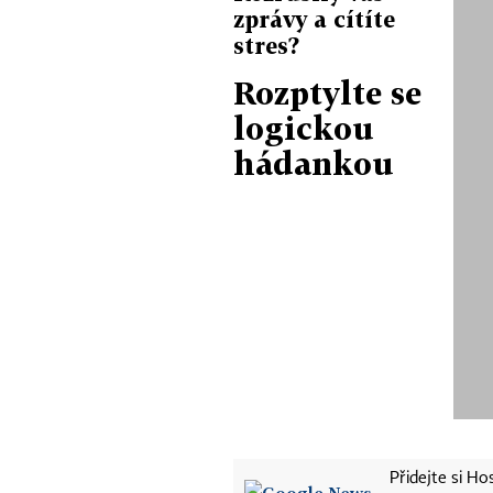
zprávy a cítíte
stres?
Rozptylte se
logickou
hádankou
Přidejte si H