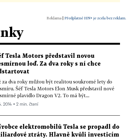
|
Předplatné HN+ je zcela bez reklam.
ánky
éf Tesla Motors představil novou
esmírnou loď. Za dva roky s ní chce
dstartovat
 za dva roky můžou být realitou soukromé lety do
smíru. Šéf Tesla Motors Elon Musk představil nové
smírné plavidlo Dragon V2. To má být...
6. 2014 ▪ 2 min. čtení
ýrobce elektromobilů Tesla se propadl do
iliardové ztráty. Hlavně kvůli investicím