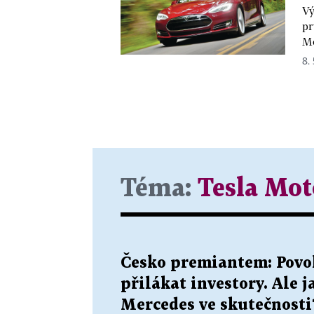
Vý
pr
Mo
8. 
Téma:
Tesla Mot
Česko premiantem: Povo
přilákat investory. Ale 
Mercedes ve skutečnosti