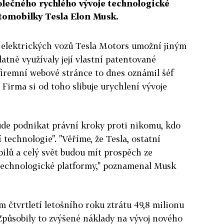
lečného rychlého vývoje technologické
utomobilky Tesla Elon Musk.
 elektrických vozů Tesla Motors umožní jiným
atně využívaly její vlastní patentované
firemní webové stránce to dnes oznámil šéf
 Firma si od toho slibuje urychlení vývoje
ude podnikat právní kroky proti nikomu, kdo
 technologie". "Věříme, že Tesla, ostatní
ilů a celý svět budou mít prospěch ze
technologické platformy," poznamenal Musk
m čtvrtletí letošního roku ztrátu 49,8 milionu
 Způsobily to zvýšené náklady na vývoj nového