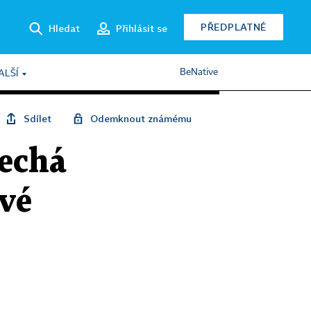
PŘEDPLATNÉ
Hledat
Přihlásit se
BeNative
ALŠÍ
Sdílet
Odemknout známému
nechá
vé