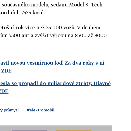
y současného modelu, sedanu Model S. Těch
ekordních 7535 kusů.
 letošní rok více než 35 000 vozů. V druhém
kům 7500 aut a zvýšit výrobu na 8500 až 9000
avil novou vesmírnou loď. Za dva roky s ní
e ZDE
esla se propadl do miliardové ztráty. Hlavně
 ZDE
ý průmysl
#elektromobil