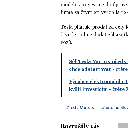
modelu a investice do úprav
firma za čtvrtletí vyrobila r
Tesla plánuje prodat za celý
čtvrtletí chce dodat zákazní
vozů.
Šéf Tesla Motors předst
chce odstartovat
- čtět
Výrobce elektromobilů T
kvůli investicím
- čtěte
#Tesla Motors
#automobilov
Rozrušily vás