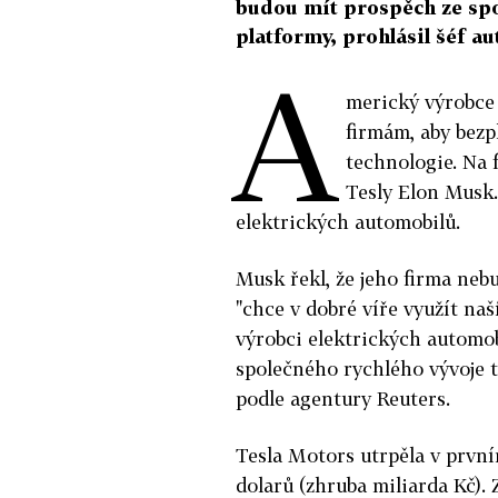
budou mít prospěch ze spo
platformy, prohlásil šéf a
A
merický výrobce
firmám, aby bezpl
technologie. Na 
Tesly Elon Musk.
elektrických automobilů.
Musk řekl, že jeho firma neb
"chce v dobré víře využít naší
výrobci elektrických automob
společného rychlého vývoje 
podle agentury Reuters.
Tesla Motors utrpěla v první
dolarů (zhruba miliarda Kč).