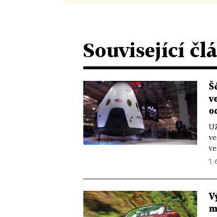
Související čl
Š
v
o
Už
ve
ve
1. 
V
m