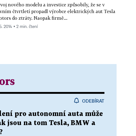
voj nového modelu a investice způsobily, že se v
vním čtvrtletí propadl výrobce elektrických aut Tesla
tors do ztráty. Naopak firmě...
5. 2014 ▪ 2 min. čtení
ors
ODEBÍRAT
lení pro autonomní auta může
jak jsou na tom Tesla, BMW a
?