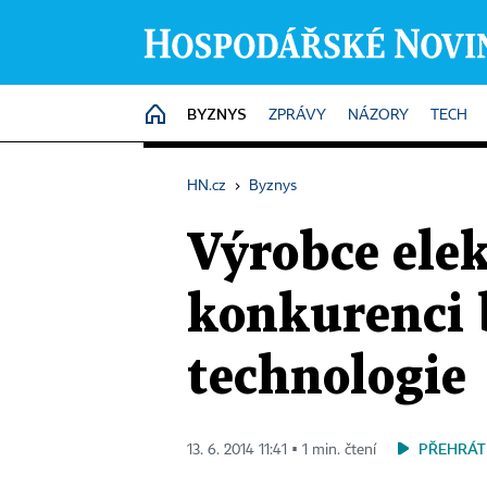
BYZNYS
HOME
ZPRÁVY
NÁZORY
TECH
HN.cz
›
Byznys
Výrobce elek
konkurenci 
technologie
PŘEHRÁT
13. 6. 2014 11:41 ▪ 1 min. čtení