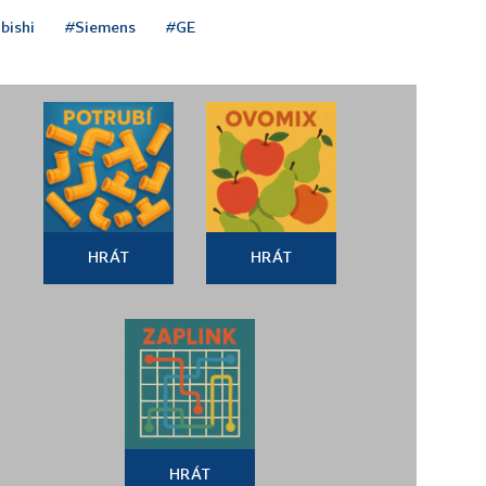
bishi
#Siemens
#GE
HRÁT
HRÁT
HRÁT