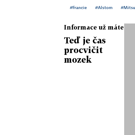
#Francie
#Alstom
#Mitsu
Informace už máte
Teď je čas
procvičit
mozek