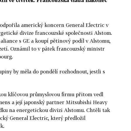
žil ve čtvrtek. Francouzská vláda nakonec
odpořila americký koncern General Electric v
rgetické divize francouzské společnosti Alstom.
 aliance s GE a koupí pětinový podíl v Alstomu,
zetí. Oznámil to v pátek francouzský ministr
ourg.
piny by měla do pondělí rozhodnout, jestli s
kou klíčovou průmyslovou firmu přitom vedl
ens a její japonský partner Mitsubishi Heavy
ídku na energetickou divizi Alstomu. Chtěli tak
ý General Electric, který předložil
k.