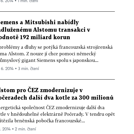
 6. 2014 ▪ 1 min. čtení
iemens a Mitsubishi nabídly
adluženému Alstomu transakci v
odnotě 192 miliard korun
problémy a dluhy se potýká francouzská strojírenská
rma Alstom. Z nouze jí chce pomoci německý
ůmyslový gigant Siemens spolu s japonskou...
 6. 2014 ▪ 3 min. čtení
lstom pro ČEZ zmodernizuje v
očeradech další dva kotle za 300 milionů
ergetická společnost ČEZ zmodernizuje další dva
tle v hnědouhelné elektrárně Počerady. V tendru opět
ítězila brněnská pobočka francouzské...
1. 2014 ▪ 2 min. čtení