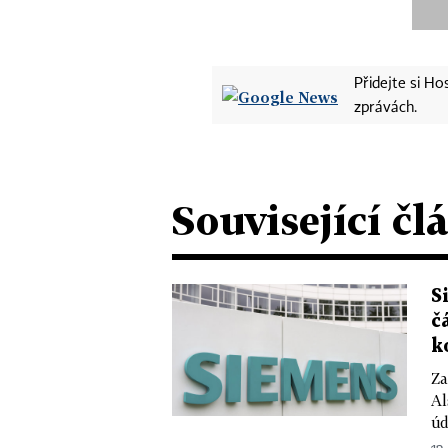
Přidejte si H
zprávách.
Související čl
S
č
k
Za
Al
úd