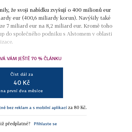
ly, že svoji nabídku zvyšují o 400 milionů eur
liardy eur (400,6 miliardy korun). Navýšily také
ze 7 miliard eur na 8,2 miliard eur. Kromě toho
up do společného podniku s Alstomem v oblasti
izace.
VÁ VÁM JEŠTĚ 70 % ČLÁNKU
Číst dál za
40 Kč
na první dva měsíce
za 80 Kč.
tné bez reklam a s mobilní aplikací
iž předplatné?
Přihlaste se