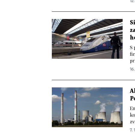
12.
S
z
h
S 
fi
pr
16.
A
P
En
ko
zv
7. 