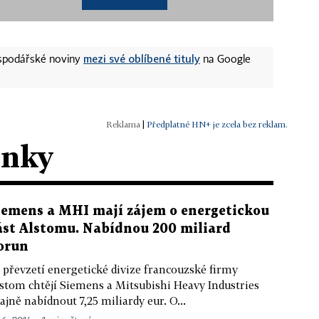
mezi své oblíbené tituly
ospodářské noviny
na Google
|
Předplatné HN+ je zcela bez reklam.
ánky
iemens a MHI mají zájem o energetickou
ást Alstomu. Nabídnou 200 miliard
orun
 převzetí energetické divize francouzské firmy
stom chtějí Siemens a Mitsubishi Heavy Industries
ajně nabídnout 7,25 miliardy eur. O...