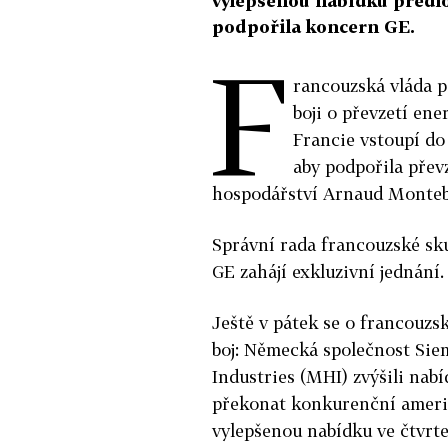
vylepšenou nabídku předlo
podpořila koncern GE.
F
rancouzská vláda p
boji o převzetí ene
Francie vstoupí do
aby podpořila přev
hospodářství Arnaud Monteb
Správní rada francouzské sku
GE zahájí exkluzivní jednání.
Ještě v pátek se o francouzs
boj: Německá společnost Siem
Industries (MHI) zvýšili nab
překonat konkurenční americk
vylepšenou nabídku ve čtvrte