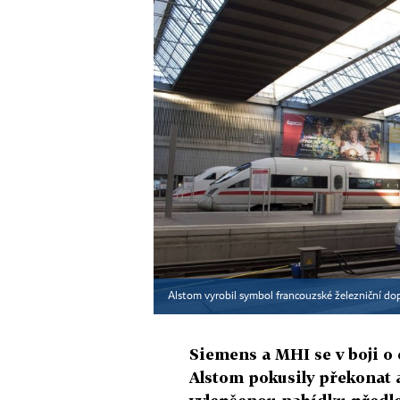
Alstom vyrobil symbol francouzské železniční do
Siemens a MHI se v boji o
Alstom pokusily překonat a