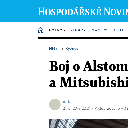
BYZNYS
HOME
ZPRÁVY
NÁZORY
TECH
HN.cz
›
Byznys
Boj o Alsto
a Mitsubish
mrk
21. 6. 2014 22:24 ▪ Aktualizováno ▪ 3 