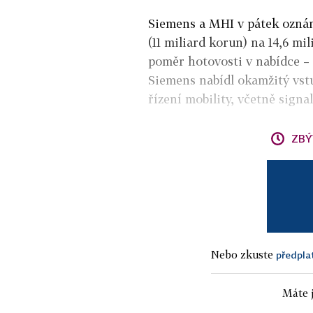
Siemens a MHI v pátek oznámi
(11 miliard korun) na 14,6 mi
poměr hotovosti v nabídce – 
Siemens nabídl okamžitý vst
řízení mobility, včetně signal
ZBÝ
Nebo zkuste
předpla
Máte j