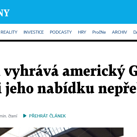
REALITY
INVESTICE
PODCASTY
HRY
PročNe
ARCHIV
D
m vyhrává americký 
i jeho nabídku nepře
PŘEHRÁT ČLÁNEK
min. čtení