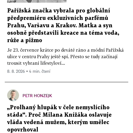
Pařížská značka vybrala pro globální
předpremiéru exkluzivních parfémů
Prahu, Varšavu a Krakov. Matka a syn
osobně představili kreace na téma voda,
růže a pižmo
Je 23. července krátce po deváté ráno a módní Pařížská
ulice v centru Prahy ještě spí. Přesto se tudy začínají
trousit vybraní lifestyloví...
8. 8. 2026 ▪ 4 min. čtení
PETR HONZEJK
„Prolhaný hlupák v čele nemyslícího
stáda“. Proč Milana Knížáka oslavuje
vláda vedená mužem, kterým umělec
opovrhoval