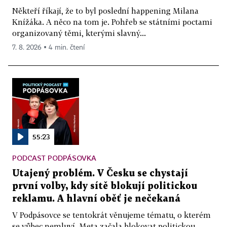
Někteří říkají, že to byl poslední happening Milana
Knížáka. A něco na tom je. Pohřeb se státními poctami
organizovaný těmi, kterými slavný...
7. 8. 2026 ▪ 4 min. čtení
55:23
PODCAST PODPÁSOVKA
Utajený problém. V Česku se chystají
první volby, kdy sítě blokují politickou
reklamu. A hlavní oběť je nečekaná
V Podpásovce se tentokrát věnujeme tématu, o kterém
se vůbec nemluví. Meta začala blokovat politickou