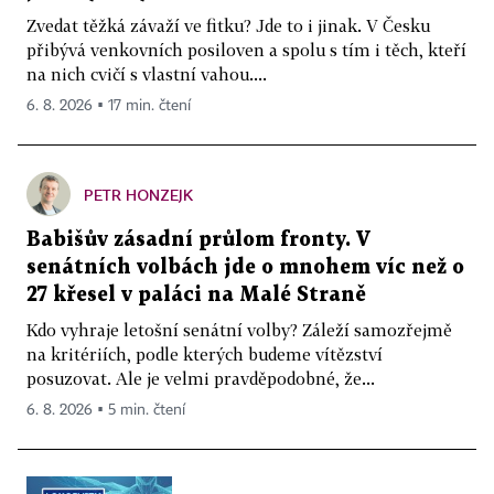
Zvedat těžká závaží ve fitku? Jde to i jinak. V Česku
přibývá venkovních posiloven a spolu s tím i těch, kteří
na nich cvičí s vlastní vahou....
6. 8. 2026 ▪ 17 min. čtení
PETR HONZEJK
Babišův zásadní průlom fronty. V
senátních volbách jde o mnohem víc než o
27 křesel v paláci na Malé Straně
Kdo vyhraje letošní senátní volby? Záleží samozřejmě
na kritériích, podle kterých budeme vítězství
posuzovat. Ale je velmi pravděpodobné, že...
6. 8. 2026 ▪ 5 min. čtení