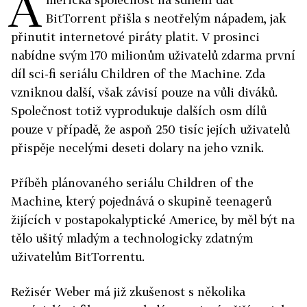
A
BitTorrent přišla s neotřelým nápadem, jak
přinutit internetové piráty platit. V prosinci
nabídne svým 170 milionům uživatelů zdarma první
díl sci-fi seriálu Children of the Machine. Zda
vzniknou další, však závisí pouze na vůli diváků.
Společnost totiž vyprodukuje dalších osm dílů
pouze v případě, že aspoň 250 tisíc jejích uživatelů
přispěje necelými deseti dolary na jeho vznik.
Příběh plánovaného seriálu Children of the
Machine, který pojednává o skupině teenagerů
žijících v postapokalyptické Americe, by měl být na
tělo ušitý mladým a technologicky zdatným
uživatelům BitTorrentu.
Režisér Weber má již zkušenost s několika