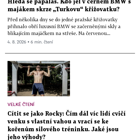
Hledá se papaláš. Kdo jel v černém BMW s
majákem skrze „Turkovu“ křižovatku?
Před několika dny se do jedné pražské křižovatky
přihnalo obří luxusní BMW se začerněnými skly a
blikajícím majáčkem na střeše. Na červenou...
4. 8. 2026 ▪ 6 min. čtení
VELKÉ ČTENÍ
Cítit se jako Rocky: Čím dál víc lidí cvičí
venku s vlastní vahou a vrací se ke
kořenům silového tréninku. Jaké jsou
jeho výhody?