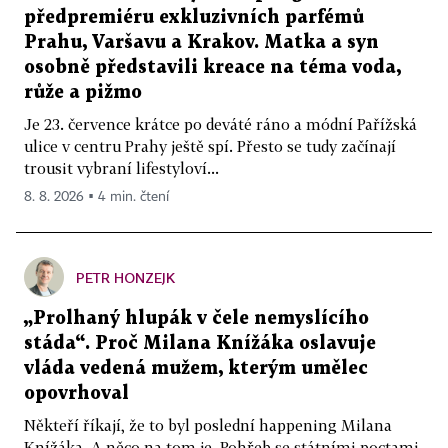
předpremiéru exkluzivních parfémů
Prahu, Varšavu a Krakov. Matka a syn
osobně představili kreace na téma voda,
růže a pižmo
Je 23. července krátce po deváté ráno a módní Pařížská
ulice v centru Prahy ještě spí. Přesto se tudy začínají
trousit vybraní lifestyloví...
8. 8. 2026 ▪ 4 min. čtení
PETR HONZEJK
„Prolhaný hlupák v čele nemyslícího
stáda“. Proč Milana Knížáka oslavuje
vláda vedená mužem, kterým umělec
opovrhoval
Někteří říkají, že to byl poslední happening Milana
Knížáka. A něco na tom je. Pohřeb se státními poctami