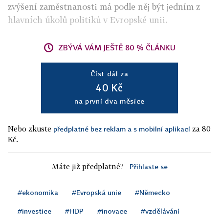
zvýšení zaměstnanosti má podle něj být jedním z
hlavních úkolů politiků v Evropské unii.
ZBÝVÁ VÁM JEŠTĚ 80 % ČLÁNKU
Číst dál za
40 Kč
na první dva měsíce
Nebo zkuste
za 80
předplatné bez reklam a s mobilní aplikací
Kč.
Máte již předplatné?
Přihlaste se
#ekonomika
#Evropská unie
#Německo
#investice
#HDP
#inovace
#vzdělávání