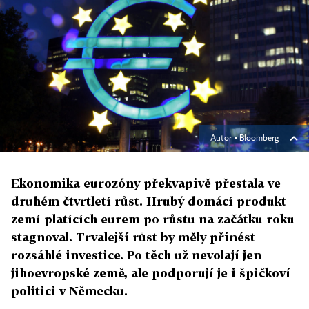
Autor ▪
Bloomberg
Ekonomika eurozóny překvapivě přestala ve
druhém čtvrtletí růst. Hrubý domácí produkt
zemí platících eurem po růstu na začátku roku
stagnoval. Trvalejší růst by měly přinést
rozsáhlé investice. Po těch už nevolají jen
jihoevropské země, ale podporují je i špičkoví
politici v Německu.