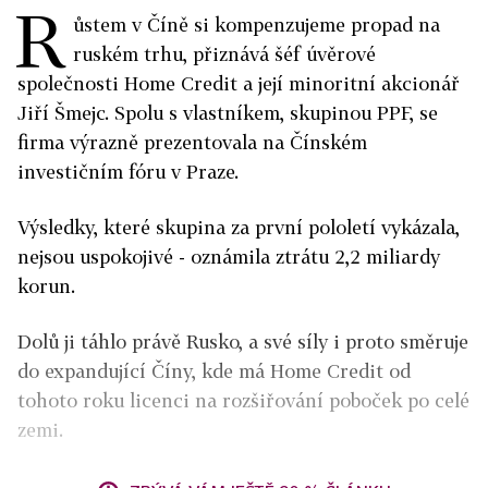
R
ůstem v Číně si kompenzujeme propad na
ruském trhu, přiznává šéf úvěrové
společnosti Home Credit a její minoritní akcionář
Jiří Šmejc. Spolu s vlastníkem, skupinou PPF, se
firma výrazně prezentovala na Čínském
investičním fóru v Praze.
Výsledky, které skupina za první pololetí vykázala,
nejsou uspokojivé - oznámila ztrátu 2,2 miliardy
korun.
Dolů ji táhlo právě Rusko, a své síly i proto směruje
do expandující Číny, kde má Home Credit od
tohoto roku licenci na rozšiřování poboček po celé
zemi.