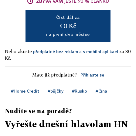
ZBÝVÁ VÁM JEŠTĚ 90 % ČLÁNKU
Číst dál za
40 Kč
na první dva měsíce
Nebo zkuste
za 80
předplatné bez reklam a s mobilní aplikací
Kč.
Máte již předplatné?
Přihlaste se
#Home Credit
#půjčky
#Rusko
#Čína
Nudíte se na poradě?
Vyřešte dnešní hlavolam HN