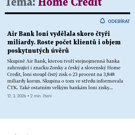
Téma:
Home Credit
ODEBÍRAT
Air Bank loni vydělala skoro čtyři
miliardy. Roste počet klientů i objem
poskytnutých úvěrů
Skupině Air Bank, kterou tvoří stejnojmenná banka
zahrnující i značku Zonky a český a slovenský Home
Credit, loni stoupl čistý zisk o 23 procent na 3,848
miliardy korun. Skupina o tom ve středu informovala
ČTK. Také ostatním velkým bankám loni zisky...
12. 3. 2026 ▪ 2 min. čtení