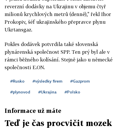
reverzní dodávky na Ukrajinu v objemu čtyř
milionů krychlových metrů (denně)," řekl Ihor
Prokopiv, šéf ukrajinského přepravce plynu
Ukrtansgaz.
Pokles dodávek potvrdila také slovenská
plynárenská společnost SPP. Ten prý byl ale v
rámci běžného kolísání. Stejně jako u německé
společnosti E.ON.
#Rusko
#výsledky firem
#Gazprom
#plynovod
#Ukrajina
#Polsko
Informace už máte
Teď je čas procvičit mozek