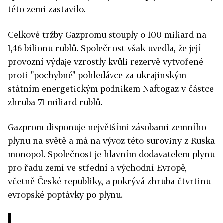
této zemi zastavilo.
Celkové tržby Gazpromu stouply o 100 miliard na
1,46 bilionu rublů. Společnost však uvedla, že její
provozní výdaje vzrostly kvůli rezervě vytvořené
proti "pochybné" pohledávce za ukrajinským
státním energetickým podnikem Naftogaz v částce
zhruba 71 miliard rublů.
Gazprom disponuje největšími zásobami zemního
plynu na světě a má na vývoz této suroviny z Ruska
monopol. Společnost je hlavním dodavatelem plynu
pro řadu zemí ve střední a východní Evropě,
včetně České republiky, a pokrývá zhruba čtvrtinu
evropské poptávky po plynu.