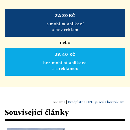
ZA 80 KČ
s mobilní aplikací
a bez reklam
nebo
ZA 40 KČ
bez mobilní aplikace
a s reklamou
|
Předplatné HN+ je zcela bez reklam.
Související články