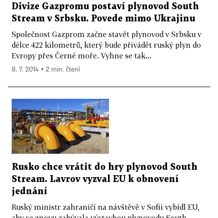
Divize Gazpromu postaví plynovod South
Stream v Srbsku. Povede mimo Ukrajinu
Společnost Gazprom začne stavět plynovod v Srbsku v
délce 422 kilometrů, který bude přivádět ruský plyn do
Evropy přes Černé moře. Vyhne se tak...
8. 7. 2014 ▪ 2 min. čtení
Rusko chce vrátit do hry plynovod South
Stream. Lavrov vyzval EU k obnovení
jednání
Ruský ministr zahraničí na návštěvě v Sofii vybídl EU,
aby se znovu zabývala výstavbou plynovodu South