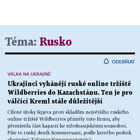
Téma:
Rusko
ODEBÍRAT
VÁLKA NA UKRAJINĚ
Ukrajinci vyhánějí ruské online tržiště
Wildberries do Kazachstánu. Ten je pro
válčící Kreml stále důležitější
Cílené útoky Kyjeva proti skladům největšího ruského
online tržiště Wildberries přiměly tuto firmu, aby
přemístila část kapacit ke středoasijskému sousedovi.
Píše to ruský deník Kommersant, podle kterého podnik
vlastněný Taťjanou Kimovou poptává...