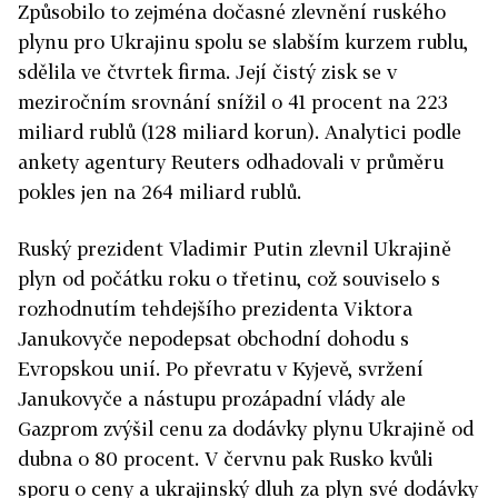
Způsobilo to zejména dočasné zlevnění ruského
plynu pro Ukrajinu spolu se slabším kurzem rublu,
sdělila ve čtvrtek firma. Její čistý zisk se v
meziročním srovnání snížil o 41 procent na 223
miliard rublů (128 miliard korun). Analytici podle
ankety agentury Reuters odhadovali v průměru
pokles jen na 264 miliard rublů.
Ruský prezident Vladimir Putin zlevnil Ukrajině
plyn od počátku roku o třetinu, což souviselo s
rozhodnutím tehdejšího prezidenta Viktora
Janukovyče nepodepsat obchodní dohodu s
Evropskou unií. Po převratu v Kyjevě, svržení
Janukovyče a nástupu prozápadní vlády ale
Gazprom zvýšil cenu za dodávky plynu Ukrajině od
dubna o 80 procent. V červnu pak Rusko kvůli
sporu o ceny a ukrajinský dluh za plyn své dodávky