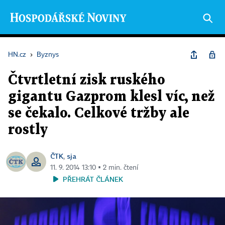
HN.cz
›
Byznys
Čtvrtletní zisk ruského
gigantu Gazprom klesl víc, než
se čekalo. Celkové tržby ale
rostly
ČTK
sja
,
11. 9. 2014 13:10 ▪ 2 min. čtení
PŘEHRÁT ČLÁNEK