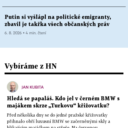
Putin si vyšlápl na politické emigranty,
zbavil je takřka všech občanských práv
6. 8. 2026 ▪ 4 min. čtení
Vybíráme z HN
JAN KUBITA
Hledá se papaláš. Kdo jel v černém BMW s
majákem skrze „Turkovu“ křižovatku?
Před několika dny se do jedné pražské křižovatky
přihnalo obří luxusní BMW se začerněnými skly a
blikajícím majáčkem na střeše. Na červenou...