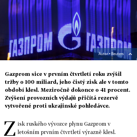
Autor ▪
Reuters
Gazprom sice v prvním čtvrtletí roku zvýšil
tržby o 100 miliard, jeho čistý zisk ale v tomto
období klesl. Meziročně dokonce o 41 procent.
Zvýšení provozních výdajů přičítá rezervě
vytvořené proti ukrajinské pohledávce.
Z
isk ruského vývozce plynu Gazprom v
letošním prvním čtvrtletí výrazně klesl.