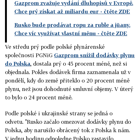
Gazprom zvažuje vydání dluhopisů v Evropě.
Chce prý získat až miliardu eur
- čtěte ZDE
Rusko bude prodávat ropu za ruble a jüany.
Chce víc využívat vlastní měnu
- čtěte ZDE
Ve středu prý podle polské plynárenské
společnosti PGNiG
Gazprom snížil dodávky plynu
do Polska
, dostala prý o 45 procent méně, než si
objednala. Pokles dodávek firma zaznamenala už v
pondělí, kdy do země přiteklo o 20 procent méně
plynu, než jsou dohodnuté smluvní objemy. V úterý
to bylo o 24 procent méně.
Podle polské i ukrajinské strany se jedná o
odvetu.
"Rusko začalo omezovat dodávky plynu do
Polska, aby narušilo obrácený tok z Polska k nám.
V jednu hodinu odpoledne Polsko zastavilo