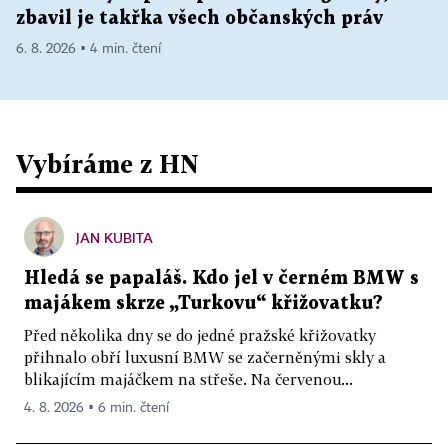
zbavil je takřka všech občanských práv
6. 8. 2026 ▪ 4 min. čtení
Vybíráme z HN
JAN KUBITA
Hledá se papaláš. Kdo jel v černém BMW s
majákem skrze „Turkovu“ křižovatku?
Před několika dny se do jedné pražské křižovatky
přihnalo obří luxusní BMW se začerněnými skly a
blikajícím majáčkem na střeše. Na červenou...
4. 8. 2026 ▪ 6 min. čtení