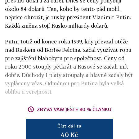
přes 110 dolarů za barel. Dnes se ceny pohybují
okolo 84 dolarů. Ten, koho by tento pád mohl
nejvíce ohrozit, je ruský prezident Vladimir Putin.
Každá změna stojí Rusko miliardy dolarů.
Putin totiž od konce roku 1999, kdy převzal otěže
nad Ruskem od Borise Jelcina, začal využívat ropu
pro zajištění blahobytu pro společnost. Ceny od
roku 2000 stouply pětkrát a Rusové se začali mít
dobře. Důchody i platy stoupaly a hlavně začaly být
vypláceny včas. Odměnou pro Putina byla velká
obliba u veřejnosti.
ZBÝVÁ VÁM JEŠTĚ 80 % ČLÁNKU
Číst dál za
40 Kč