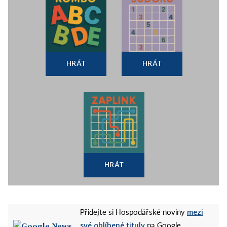
HRÁT
HRÁT
HRÁT
mezi
Přidejte si Hospodářské noviny
své oblíbené tituly
na Google