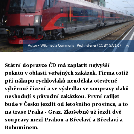
Autor ▪
Wikimedia Commons - Pechristener (CC BY-SA 3.0)
Státní dopravce ČD má zaplatit nejvyšší
pokutu v oblasti veřejných zakázek. Firma totiž
při nákupu rychlovlaků neudělala otevřené
výběrové řízení a ve výsledku se soupravy vlaků
neshodují s původní zakázkou. První railjet
bude v Česku jezdit od letošního prosince, a to
na trase Praha - Graz. Zkušebně už jezdí dvě
soupravy mezi Prahou a Břeclaví a Břeclaví a
Bohumínem.