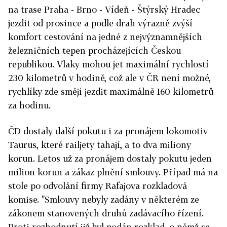
na trase Praha - Brno - Vídeň - Štýrský Hradec
jezdit od prosince a podle drah výrazně zvýší
komfort cestování na jedné z nejvýznamnějších
železničních tepen procházejících Českou
republikou. Vlaky mohou jet maximální rychlostí
230 kilometrů v hodině, což ale v ČR není možné,
rychlíky zde smějí jezdit maximálně 160 kilometrů
za hodinu.
ČD dostaly další pokutu i za pronájem lokomotiv
Taurus, které railjety tahají, a to dva miliony
korun. Letos už za pronájem dostaly pokutu jeden
milion korun a zákaz plnění smlouvy. Případ má na
stole po odvolání firmy Rafajova rozkladová
komise. "Smlouvy nebyly zadány v některém ze
zákonem stanovených druhů zadávacího řízení.
Proti rozhodnutí již byl podán rozklad, o němž se