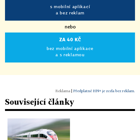
s mobilní aplikací
a bez reklam
nebo
ZA 40 KČ
bez mobilní aplikace
a s reklamou
|
Předplatné HN+ je zcela bez reklam.
Související články