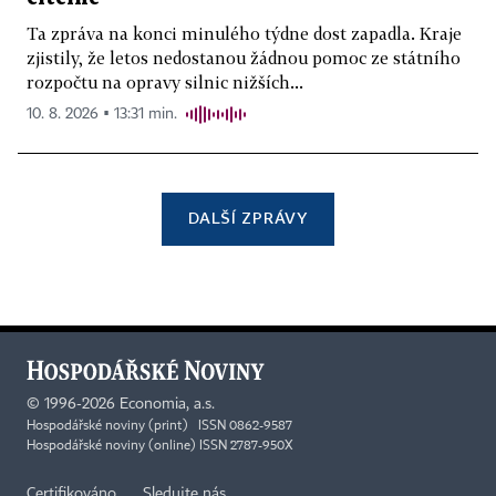
Ta zpráva na konci minulého týdne dost zapadla. Kraje
zjistily, že letos nedostanou žádnou pomoc ze státního
rozpočtu na opravy silnic nižších...
10. 8. 2026 ▪ 13:31 min.
DALŠÍ ZPRÁVY
©
1996-2026
Economia, a.s.
Hospodářské noviny (print) ISSN 0862-9587
Hospodářské noviny (online) ISSN 2787-950X
Certifikováno
Sledujte nás