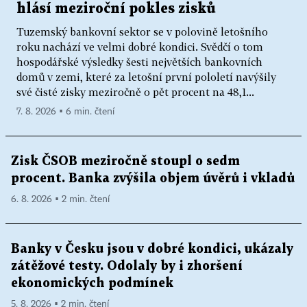
hlásí meziroční pokles zisků
Tuzemský bankovní sektor se v polovině letošního
roku nachází ve velmi dobré kondici. Svědčí o tom
hospodářské výsledky šesti největších bankovních
domů v zemi, které za letošní první pololetí navýšily
své čisté zisky meziročně o pět procent na 48,1...
7. 8. 2026 ▪ 6 min. čtení
Zisk ČSOB meziročně stoupl o sedm
procent. Banka zvýšila objem úvěrů i vkladů
6. 8. 2026 ▪ 2 min. čtení
Banky v Česku jsou v dobré kondici, ukázaly
zátěžové testy. Odolaly by i zhoršení
ekonomických podmínek
5. 8. 2026 ▪ 2 min. čtení