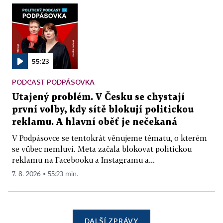
55:23
PODCAST PODPÁSOVKA
Utajený problém. V Česku se chystají
první volby, kdy sítě blokují politickou
reklamu. A hlavní oběť je nečekaná
V Podpásovce se tentokrát věnujeme tématu, o kterém
se vůbec nemluví. Meta začala blokovat politickou
reklamu na Facebooku a Instagramu a...
7. 8. 2026 ▪ 55:23 min.
DALŠÍ ZPRÁVY