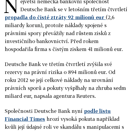
N
ejvětší německá bankovní společnost
Deutsche Bank se v letošním třetím čtvrtletí
propadla do čisté ztráty 92 milionů eur
(2,6
miliardy korun), protože náklady spojené s
právními spory převážily nad růstem zisků z
investičního bankovnictví. Před rokem
hospodařila firma s čistým ziskem 41 milionů eur.
Deutsche Bank ve třetím čtvrtletí zvýšila své
rezervy na právní rizika o 894 milionů eur. Od
roku 2012 se její celkové náklady na urovnání
právních sporů a pokuty vyšplhaly na zhruba sedm
miliard eur, napsala agentura Reuters.
Společnosti Deutsche Bank nyní
podle listu
Financial Times
hrozí vysoká pokuta například
kvůli její údajné roli ve skandálu s manipulacemi s