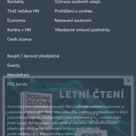
Kontakty
Ochrana osobních údajů
Tiráž redakce HN
Prohlášení o cookies
Economia
Nastavení soukromí
Kariéra v HN
Všeobecné smluvní podmínky
Ceník inzerce
Koupit / darovat předplatné
Eventy
×
Newslettery
RSS kanály
Autorská práva vykonává vydavatel. Bez písemného svolení vydavatele je
zakázáno jakékoli užití částí nebo celku díla, zejména rozmnožování a šíření
jakýmkoli způsobem, mechanickým nebo elektronickým, v českém nebo
jiném jazyce. Bez souhlasu vydavatele je zakázáno též rozmnožování
obsahu pro účely automatizované analýzy textů nebo dat
podle ustanovení § 39c autorského zákona.