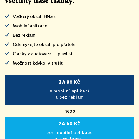
všechny naše články
.
Veškerý obsah HN.cz
Mobilní aplikace
Bez reklam
Odemykejte obsah pro přátele
Články v audioverzi + playlist
Možnost kdykoliv zrušit
ZA 80 KČ
s mobilní aplikací
a bez reklam
nebo
ZA 40 KČ
bez mobilní aplikace
a s reklamou