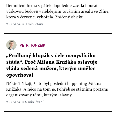
Demoliční firma v pátek dopoledne začala bourat
výškovou budovu v někdejším továrním areálu ve Zlíně,
která v červenci vyhořela. Zničený objekt...
7. 8. 2026 ▪ 3 min. čtení
PETR HONZEJK
„Prolhaný hlupák v čele nemyslícího
stáda“. Proč Milana Knížáka oslavuje
vláda vedená mužem, kterým umělec
opovrhoval
Někteří říkají, že to byl poslední happening Milana
Knížáka. A něco na tom je. Pohřeb se státními poctami
organizovaný těmi, kterými slavný...
7. 8. 2026 ▪ 4 min. čtení