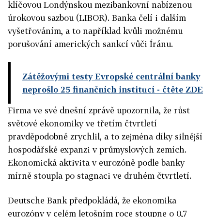
klíčovou Londýnskou mezibankovní nabízenou
úrokovou sazbou (LIBOR). Banka čelí i dalším
vyšetřováním, a to například kvůli možnému
porušování amerických sankcí vůči Íránu.
Zátěžovými testy Evropské centrální banky
neprošlo 25 finančních institucí
- čtěte ZDE
Firma ve své dnešní zprávě upozornila, že růst
světové ekonomiky ve třetím čtvrtletí
pravděpodobně zrychlil, a to zejména díky silnější
hospodářské expanzi v průmyslových zemích.
Ekonomická aktivita v eurozóně podle banky
mírně stoupla po stagnaci ve druhém čtvrtletí.
Deutsche Bank předpokládá, že ekonomika
eurozóny v celém letošním roce stoupne o 0,7