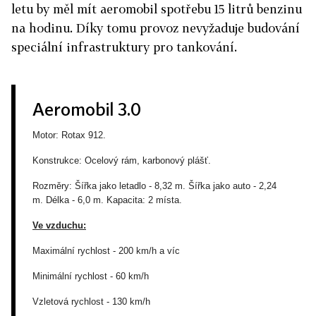
letu by měl mít aeromobil spotřebu 15 litrů benzinu
na hodinu. Díky tomu provoz nevyžaduje budování
speciální infrastruktury pro tankování.
Aeromobil 3.0
Motor:
Rotax 912.
Konstrukce: O
celový rám,
karbonový plášť.
Rozměry:
Šířka jako letadlo -
8,32 m.
Šířka jako auto - 2,24
m.
Délka - 6,0 m.
Kapacita:
2 místa.
Ve vzduchu:
Maximální rychlost -
2
00 km/h a víc
Minimální rychlost -
60 km/h
Vzletová rychlost -
130 km/h