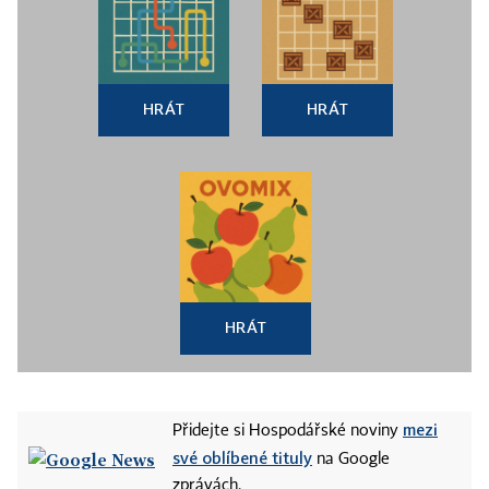
HRÁT
HRÁT
HRÁT
mezi
Přidejte si Hospodářské noviny
své oblíbené tituly
na Google
zprávách.