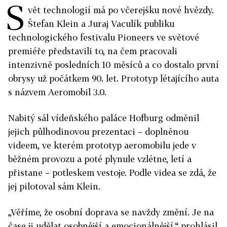
S
vět technologií má po včerejšku nové hvězdy.
Štefan Klein a Juraj Vaculík publiku
technologického festivalu Pioneers ve světové
premiéře představili to, na čem pracovali
intenzivně posledních 10 měsíců a co dostalo první
obrysy už počátkem 90. let. Prototyp létajícího auta
s názvem Aeromobil 3.0.
Nabitý sál vídeňského paláce Hofburg odměnil
jejich půlhodinovou prezentaci – doplněnou
videem, ve kterém prototyp aeromobilu jede v
běžném provozu a poté plynule vzlétne, letí a
přistane – potleskem vestoje. Podle videa se zdá, že
jej pilotoval sám Klein.
„Věříme, že osobní doprava se navždy změní. Je na
čase ji udělat osobnější a emocionálnější,“ prohlásil