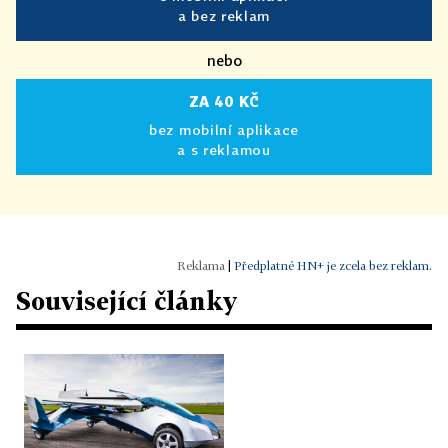
a bez reklam
nebo
ZA 40 KČ
bez mobilní aplikace
a s reklamou
|
Předplatné HN+ je zcela bez reklam.
Související články