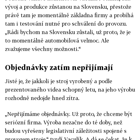
vývoj a produkce zůstanou na Slovensku, přestože
právě tam je momentálně základna firmy a probíhá
tam i testování nutné pro schválení do provozu.
„Rádi bychom na Slovensku zůstali, už proto, že je
to momentálně automobilová velmoc. Ale
zvažujeme všechny možnosti.“
Objednávky zatím nepřijímají
Jisté je, že jakkoli je stroj vyrobený a podle
prezentovaného videa schopný letu, na jeho výrobu
rozhodně nedojde hned zítra.
„Nepřijímáme objednávky. Už proto, že chceme být
seriózní firma. Výroba nezačne do té doby, než
budou vyřešeny legislativní záležitosti spojené s
provozem stroje,“ tvrdí Vaculík. A dá se čekat, že k