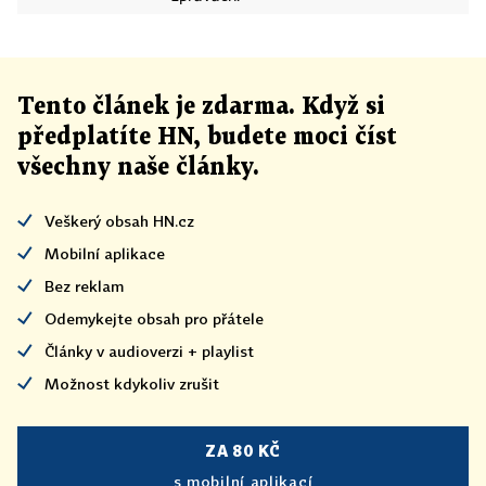
Tento článek
je
zdarma. Když si
předplatíte HN, budete moci číst
všechny naše články
.
Veškerý obsah HN.cz
Mobilní aplikace
Bez reklam
Odemykejte obsah pro přátele
Články v audioverzi + playlist
Možnost kdykoliv zrušit
ZA 80 KČ
s mobilní aplikací