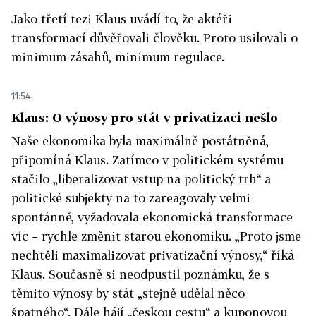
Jako třetí tezi Klaus uvádí to, že aktéři
transformací důvěřovali člověku. Proto usilovali o
minimum zásahů, minimum regulace.
11:54
Klaus: O výnosy pro stát v privatizaci nešlo
Naše ekonomika byla maximálně postátněná,
připomíná Klaus. Zatímco v politickém systému
stačilo „liberalizovat vstup na politický trh“ a
politické subjekty na to zareagovaly velmi
spontánně, vyžadovala ekonomická transformace
víc – rychle změnit starou ekonomiku. „Proto jsme
nechtěli maximalizovat privatizační výnosy,“ říká
Klaus. Současně si neodpustil poznámku, že s
těmito výnosy by stát „stejně udělal něco
špatného“. Dále hájí „českou cestu“ a kuponovou