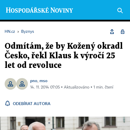
HN.cz
›
Byznys
Odmítám, že by Kožený okradl
Česko, řekl Klaus k výročí 25
let od revoluce
pno
mso
,
14. 11. 2014 07:05 ▪ Aktualizováno ▪ 1 min. čtení
ODEBÍRAT AUTORA