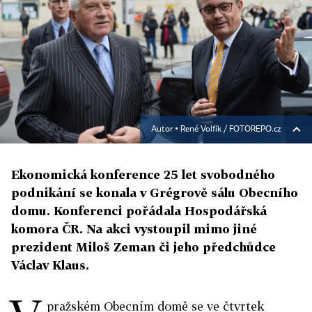
Autor ▪
René Volfík / FOTOREPO.cz
Ekonomická konference 25 let svobodného
podnikání se konala v Grégrově sálu Obecního
domu. Konferenci pořádala Hospodářská
komora ČR. Na akci vystoupil mimo jiné
prezident Miloš Zeman či jeho předchůdce
Václav Klaus.
pražském Obecním domě se ve čtvrtek