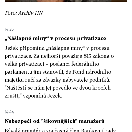
Foto: Archiv HN
14:35
„Nášlapné miny“ v procesu privatizace
Ježek připomíná „nášlapné miny“ v procesu
privatizace. Za nejhorší považuje §15 zákona o
velké privatizaci – poslanci federálního
parlamentu jím stanovili, že Fond národního
majetku ručí za závazky nabyvatele podniků.
"Naštěstí se nám jej povedlo ve dvou krocích
zrušit,“ vzpomíná Ježek.
14:44
Nebezpečí od "šikovnějších" manažerů
Bývalý premiér a současný člen Bankovní rady