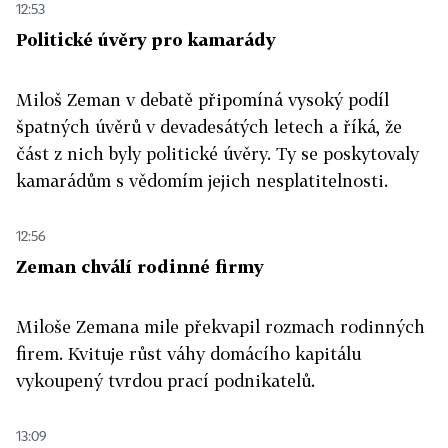
12:53
Politické úvěry pro kamarády
Miloš Zeman v debatě připomíná vysoký podíl
špatných úvěrů v devadesátých letech a říká, že
část z nich byly politické úvěry. Ty se poskytovaly
kamarádům s vědomím jejich nesplatitelnosti.
12:56
Zeman chválí rodinné firmy
Miloše Zemana mile překvapil rozmach rodinných
firem. Kvituje růst váhy domácího kapitálu
vykoupený tvrdou prací podnikatelů.
13:09