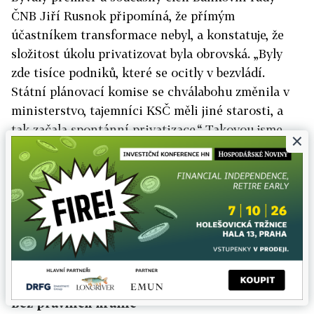
ČNB Jiří Rusnok připomíná, že přímým
účastníkem transformace nebyl, a konstatuje, že
složitost úkolu privatizovat byla obrovská. „Byly
zde tisíce podniků, které se ocitly v bezvládí.
Státní plánovací komise se chválabohu změnila v
ministerstvo, tajemníci KSČ měli jiné starosti, a
tak začala spontánní privatizace.“ Takovou jsme
×
podle Rusnoka mohli vidět na východ od nás, kdy
„šikovnější“ manažeři zakládali své podniky a
převáděli do nich hmotná aktiva či know-how. I
proto se podle Rusnoka dá pochopit, že se hledala
rychlá cesta. Jiná věc je, co se dělo po kuponové
privatizaci.
14:49
Bez právních hranic