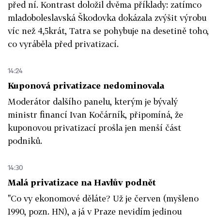
před ní. Kontrast doložil dvěma příklady: zatímco
mladoboleslavská Škodovka dokázala zvýšit výrobu
víc než 4,5krát, Tatra se pohybuje na desetině toho,
co vyráběla před privatizací.
14:24
Kuponová privatizace nedominovala
Moderátor dalšího panelu, kterým je bývalý
ministr financí Ivan Kočárník, připomíná, že
kuponovou privatizací prošla jen menší část
podniků.
14:30
Malá privatizace na Havlův podnět
"Co vy ekonomové děláte? Už je červen (myšleno
1990, pozn. HN), a já v Praze nevidím jedinou