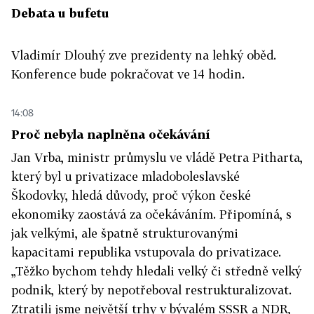
Debata u bufetu
Vladimír Dlouhý zve prezidenty na lehký oběd.
Konference bude pokračovat ve 14 hodin.
14:08
Proč nebyla naplněna očekávání
Jan Vrba, ministr průmyslu ve vládě Petra Pitharta,
který byl u privatizace mladoboleslavské
Škodovky, hledá důvody, proč výkon české
ekonomiky zaostává za očekáváním. Připomíná, s
jak velkými, ale špatně strukturovanými
kapacitami republika vstupovala do privatizace.
„Těžko bychom tehdy hledali velký či středně velký
podnik, který by nepotřeboval restrukturalizovat.
Ztratili jsme největší trhy v bývalém SSSR a NDR,