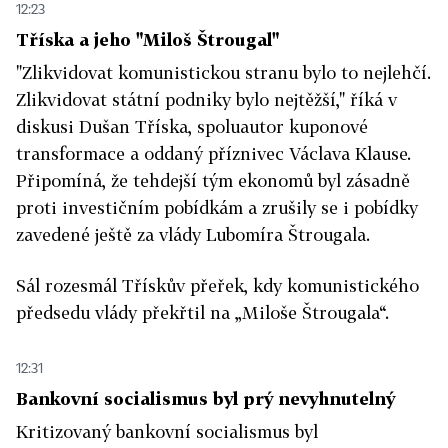
12:23
Tříska a jeho "Miloš Štrougal"
"Zlikvidovat komunistickou stranu bylo to nejlehčí.
Zlikvidovat státní podniky bylo nejtěžší," říká v
diskusi Dušan Tříska, spoluautor kuponové
transformace a oddaný příznivec Václava Klause.
Připomíná, že tehdejší tým ekonomů byl zásadně
proti investičním pobídkám a zrušily se i pobídky
zavedené ještě za vlády Lubomíra Štrougala.
Sál rozesmál Třískův přeřek, kdy komunistického
předsedu vlády překřtil na „Miloše Štrougala“.
12:31
Bankovní socialismus byl prý nevyhnutelný
Kritizovaný bankovní socialismus byl