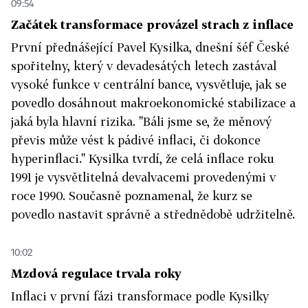
09:54
Začátek transformace provázel strach z inflace
První přednášející Pavel Kysilka, dnešní šéf České
spořitelny, který v devadesátých letech zastával
vysoké funkce v centrální bance, vysvětluje, jak se
povedlo dosáhnout makroekonomické stabilizace a
jaká byla hlavní rizika. "Báli jsme se, že měnový
převis může vést k pádivé inflaci, či dokonce
hyperinflaci." Kysilka tvrdí, že celá inflace roku
1991 je vysvětlitelná devalvacemi provedenými v
roce 1990. Současně poznamenal, že kurz se
povedlo nastavit správně a střednědobě udržitelně.
10:02
Mzdová regulace trvala roky
Inflaci v první fázi transformace podle Kysilky