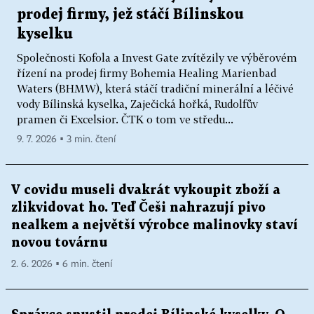
prodej firmy, jež stáčí Bílinskou
kyselku
Společnosti Kofola a Invest Gate zvítězily ve výběrovém
řízení na prodej firmy Bohemia Healing Marienbad
Waters (BHMW), která stáčí tradiční minerální a léčivé
vody Bílinská kyselka, Zaječická hořká, Rudolfův
pramen či Excelsior. ČTK o tom ve středu...
9. 7. 2026 ▪ 3 min. čtení
V covidu museli dvakrát vykoupit zboží a
zlikvidovat ho. Teď Češi nahrazují pivo
nealkem a největší výrobce malinovky staví
novou továrnu
2. 6. 2026 ▪ 6 min. čtení