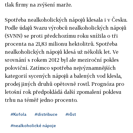
tlak firmy na zvýšení marže.
Spotřeba nealkoholických nápojů klesala i v Česku.
Podle údajů Svazu výrobců nealkoholických nápojů
(SVNN) se proti předchozímu roku snížila o tři
procenta na 21,83 milionu hektolitrů. Spotřeba
nealkoholických nápojů klesá už několik let. Ve
srovnání s rokem 2012 byl ale meziroční pokles
poloviční. Zatímco spotřeba nejvýznamnějších
kategorií sycených nápojů a balených vod klesla,
prodej jiných druhů opětovně rostl. Prognóza pro
letošní rok předpokládá další zpomalení poklesu
trhu na téměř jedno procento.
#Kofola
#distribuce
#růst
#nealkoholické nápoje