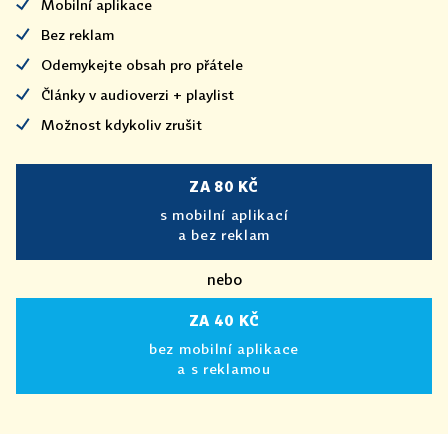
Mobilní aplikace
Bez reklam
Odemykejte obsah pro přátele
Články v audioverzi + playlist
Možnost kdykoliv zrušit
ZA 80 KČ
s mobilní aplikací
a bez reklam
nebo
ZA 40 KČ
bez mobilní aplikace
a s reklamou