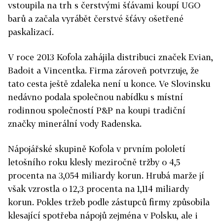
vstoupila na trh s čerstvými šťávami koupí UGO
barů a začala vyrábět čerstvé šťávy ošetřené
paskalizací.
V roce 2013 Kofola zahájila distribuci značek Evian,
Badoit a Vincentka. Firma zároveň potvrzuje, že
tato cesta ještě zdaleka není u konce. Ve Slovinsku
nedávno podala společnou nabídku s místní
rodinnou společností P&P na koupi tradiční
značky minerální vody Radenska.
Nápojářské skupině Kofola v prvním pololetí
letošního roku klesly meziročně tržby o 4,5
procenta na 3,054 miliardy korun. Hrubá marže jí
však vzrostla o 12,3 procenta na 1,114 miliardy
korun. Pokles tržeb podle zástupců firmy způsobila
klesající spotřeba nápojů zejména v Polsku, ale i