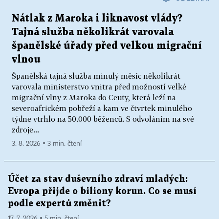
Nátlak z Maroka i liknavost vlády?
Tajná služba několikrát varovala
španělské úřady před velkou migrační
vlnou
Španělská tajná služba minulý měsíc několikrát
varovala ministerstvo vnitra před možností velké
migrační vlny z Maroka do Ceuty, která leží na
severoafrickém pobřeží a kam ve čtvrtek minulého
týdne vtrhlo na 50.000 běženců. S odvoláním na své
zdroje...
3. 8. 2026 ▪ 3 min. čtení
Účet za stav duševního zdraví mladých:
Evropa přijde o biliony korun. Co se musí
podle expertů změnit?
17. 7. 2026 ▪ 5 min. čtení