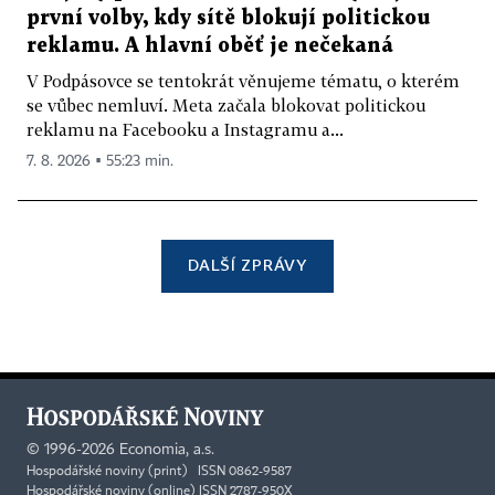
první volby, kdy sítě blokují politickou
reklamu. A hlavní oběť je nečekaná
V Podpásovce se tentokrát věnujeme tématu, o kterém
se vůbec nemluví. Meta začala blokovat politickou
reklamu na Facebooku a Instagramu a...
7. 8. 2026 ▪ 55:23 min.
DALŠÍ ZPRÁVY
©
1996-2026
Economia, a.s.
Hospodářské noviny (print) ISSN 0862-9587
Hospodářské noviny (online) ISSN 2787-950X