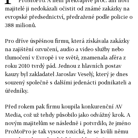
ProMoPro. A není překvapivé proč: ani noví
majitelé ji nedokázali očistit od známé zakázky na
evropské předsednictví, předražené podle policie o
388 milionů.
Pro dříve úspěšnou firmu, která získávala zakázky
na zajištění ozvučení, audio a video služby nebo
tlumočení v Evropě i ve světě, znamenala aféra z
roku 2010 tvrdý pád. Jednou z hlavních postav
kauzy byl zakladatel Jaroslav Veselý, který je dnes
souzený společně s dalšími jedenácti podnikateli a
úředníky.
Před rokem pak firmu koupila konkurenční AV
Media, což už tehdy působilo jako odvážný krok. A
novým majitelům se následně i potvrdilo, že jméno
ProMoPro je tak vysoce toxické, že se kvůli němu