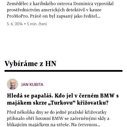
Zemědělec z karibského ostrova Dominica vypovídal
prostřednictvím amerických detektivů v kauze
ProMoPro. Právě on byl zapsaný jako ředitel...
5. 6. 2014 ▪ 5 min. čtení
Vybíráme z HN
JAN KUBITA
Hledá se papaláš. Kdo jel v černém BMW s
majákem skrze „Turkovu“ křižovatku?
Před několika dny se do jedné pražské křižovatky
přihnalo obří luxusní BMW se začerněnými skly a
blikajícím majáčkem na střeše. Na červenou...