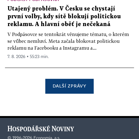
Utajený problém. V Česku se chystají
první volby, kdy sítě blokují politickou
reklamu. A hlavní oběť je nečekaná
V Podpásovce se tentokrát věnujeme tématu, o kterém
se vůbec nemluví. Meta začala blokovat politickou
reklamu na Facebooku a Instagramu a...
7. 8. 2026 ▪ 55:23 min.
DALŠÍ ZPRÁVY
©
1996-2026
Economia, a.s.