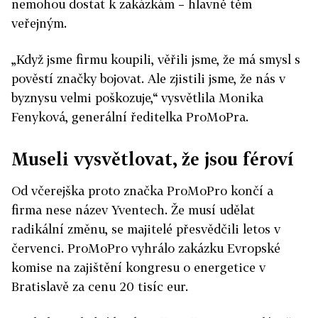
nemohou dostat k zakázkám – hlavně těm
veřejným.
„Když jsme firmu koupili, věřili jsme, že má smysl s
pověstí značky bojovat. Ale zjistili jsme, že nás v
byznysu velmi poškozuje,“ vysvětlila Monika
Fenyková, generální ředitelka ProMoPra.
Museli vysvětlovat, že jsou féroví
Od včerejška proto značka ProMoPro končí a
firma nese název Yventech. Že musí udělat
radikální změnu, se majitelé přesvědčili letos v
červenci. ProMoPro vyhrálo zakázku Evropské
komise na zajištění kongresu o energetice v
Bratislavě za cenu 20 tisíc eur.