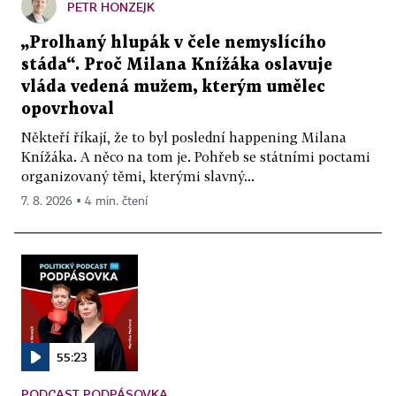
PETR HONZEJK
„Prolhaný hlupák v čele nemyslícího
stáda“. Proč Milana Knížáka oslavuje
vláda vedená mužem, kterým umělec
opovrhoval
Někteří říkají, že to byl poslední happening Milana
Knížáka. A něco na tom je. Pohřeb se státními poctami
organizovaný těmi, kterými slavný...
7. 8. 2026 ▪ 4 min. čtení
55:23
PODCAST PODPÁSOVKA