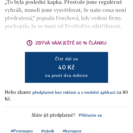
„To byla poslední kapka. Přestože jsme regulérně
vyhráli, museli jsme vysvětlovat, že naše cena není
předražená,“ popsala Fenyková, kdy vedení firmy
pochopilo, že se musí od ProMoPra odstřihnout.
ZBÝVÁ VÁM JEŠTĚ 60 % ČLÁNKU
Číst dál za
40 Kč
na první dva měsíce
Nebo zkuste
za 80
předplatné bez reklam a s mobilní aplikací
Kč.
Máte již předplatné?
Přihlaste se
#Promopro
#zánik
#korupce