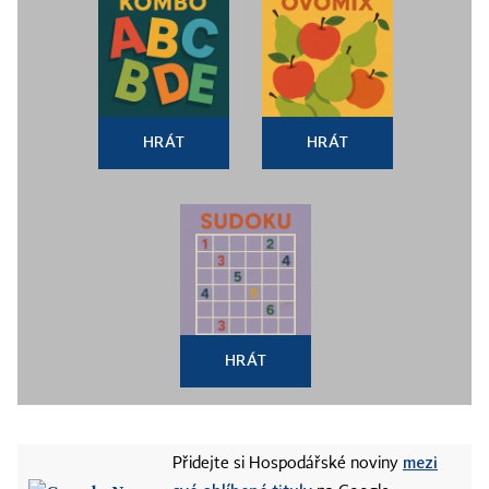
HRÁT
HRÁT
HRÁT
mezi
Přidejte si Hospodářské noviny