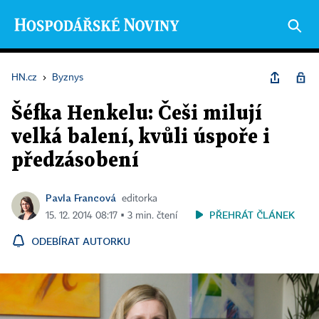
HN.cz
›
Byznys
Šéfka Henkelu: Češi milují
velká balení, kvůli úspoře i
předzásobení
Pavla Francová
editorka
PŘEHRÁT ČLÁNEK
15. 12. 2014 08:17 ▪ 3 min. čtení
ODEBÍRAT AUTORKU