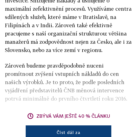
investice. Snižujeme náklady a usilujeme o
maximální zefektivnění procesů. Využíváme centra
sdílených služeb, které máme v Bratislavě, na
Filipínách a v Indii. Zároveň také efektivně
pracujeme s naší organizační strukturou: většina
manažerů má zodpovědnost nejen za Česko, ale i za
Slovensko, nebo za více zemí v regionu.
Zároveň budeme pravděpodobně nuceni
promítnout zvýšení vstupních nákladů do cen
našich výrobků. Je to proto, že podle posledních
vyjádření představitelů ČNB měnová intervence
potrvá minimálně do prvního čtvrtletí roku 2016.
ZBÝVÁ VÁM JEŠTĚ 40 % ČLÁNKU
Číst dál za