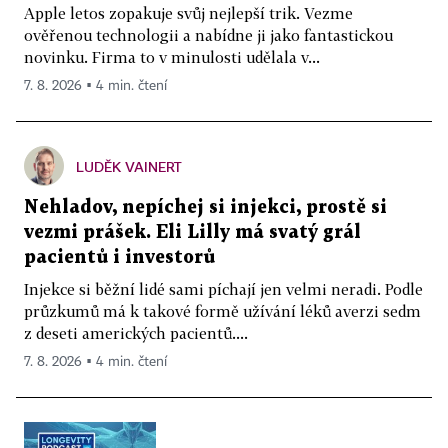
Apple letos zopakuje svůj nejlepší trik. Vezme
ověřenou technologii a nabídne ji jako fantastickou
novinku. Firma to v minulosti udělala v...
7. 8. 2026 ▪ 4 min. čtení
LUDĚK VAINERT
Nehladov, nepíchej si injekci, prostě si
vezmi prášek. Eli Lilly má svatý grál
pacientů i investorů
Injekce si běžní lidé sami píchají jen velmi neradi. Podle
průzkumů má k takové formě užívání léků averzi sedm
z deseti amerických pacientů....
7. 8. 2026 ▪ 4 min. čtení