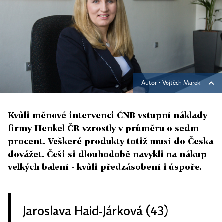
Autor ▪
Vojtěch Marek
Kvůli měnové intervenci ČNB vstupní náklady
firmy Henkel ČR vzrostly v průměru o sedm
procent. Veškeré produkty totiž musí do Česka
dovážet. Češi si dlouhodobě navykli na nákup
velkých balení - kvůli předzásobení i úspoře.
Jaroslava Haid-Járková (43)