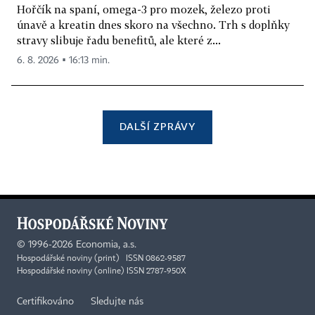
Hořčík na spaní, omega-3 pro mozek, železo proti
únavě a kreatin dnes skoro na všechno. Trh s doplňky
stravy slibuje řadu benefitů, ale které z...
6. 8. 2026 ▪ 16:13 min.
DALŠÍ ZPRÁVY
©
1996-2026
Economia, a.s.
Hospodářské noviny (print) ISSN 0862-9587
Hospodářské noviny (online) ISSN 2787-950X
Certifikováno
Sledujte nás