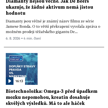
Diamanty nejsou věčné. Jak De Beers
ukazuje, že žádné aktivum nemá jistou
hodnotu
Diamanty jsou věčné je známý název filmu ze série
Jamese Bonda. O to větší překvapení vyvolala zpráva o
možném prodeji těžařského gigantu De...
6. 8. 2026 ▪ 4 min. čtení
16:13
Biotechnoložka: Omega-3 před úpadkem
mozku nepomohou, kreatin dosahuje
skvělých výsledků. Má to ale háček