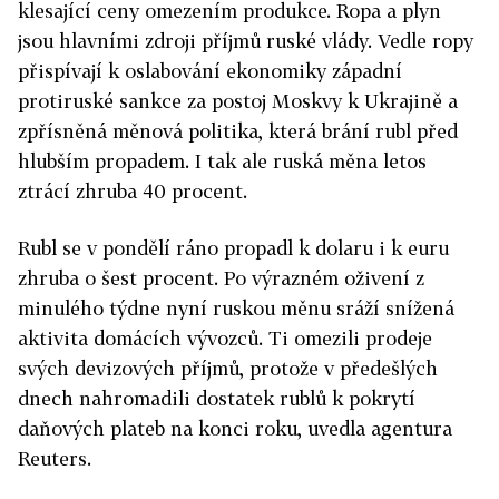
klesající ceny omezením produkce. Ropa a plyn
jsou hlavními zdroji příjmů ruské vlády. Vedle ropy
přispívají k oslabování ekonomiky západní
protiruské sankce za postoj Moskvy k Ukrajině a
zpřísněná měnová politika, která brání rubl před
hlubším propadem. I tak ale ruská měna letos
ztrácí zhruba 40 procent.
Rubl se v pondělí ráno propadl k dolaru i k euru
zhruba o šest procent. Po výrazném oživení z
minulého týdne nyní ruskou měnu sráží snížená
aktivita domácích vývozců. Ti omezili prodeje
svých devizových příjmů, protože v předešlých
dnech nahromadili dostatek rublů k pokrytí
daňových plateb na konci roku, uvedla agentura
Reuters.