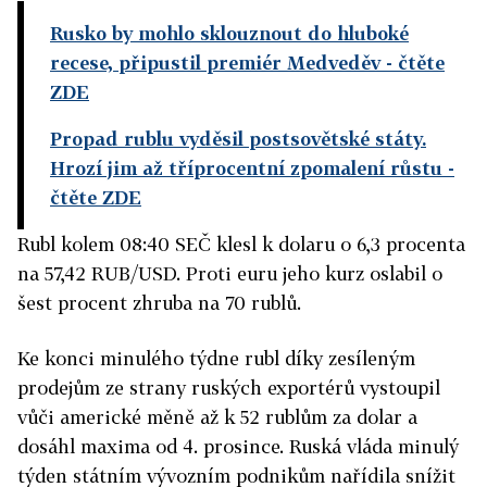
Rusko by mohlo sklouznout do hluboké
recese, připustil premiér Medveděv
- čtěte
ZDE
Propad rublu vyděsil postsovětské státy.
Hrozí jim až tříprocentní zpomalení růstu
-
čtěte ZDE
Rubl kolem 08:40 SEČ klesl k dolaru o 6,3 procenta
na 57,42 RUB/USD. Proti euru jeho kurz oslabil o
šest procent zhruba na 70 rublů.
Ke konci minulého týdne rubl díky zesíleným
prodejům ze strany ruských exportérů vystoupil
vůči americké měně až k 52 rublům za dolar a
dosáhl maxima od 4. prosince. Ruská vláda minulý
týden státním vývozním podnikům nařídila snížit