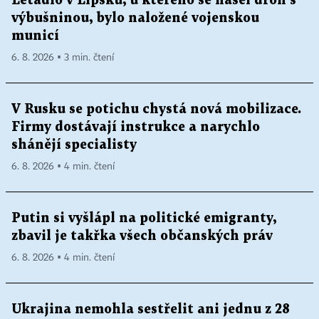
Letadlo v Lipsku, u kterého se našel dron s
výbušninou, bylo naložené vojenskou
municí
6. 8. 2026 ▪ 3 min. čtení
V Rusku se potichu chystá nová mobilizace.
Firmy dostávají instrukce a narychlo
shánějí specialisty
6. 8. 2026 ▪ 4 min. čtení
Putin si vyšlápl na politické emigranty,
zbavil je takřka všech občanských práv
6. 8. 2026 ▪ 4 min. čtení
Ukrajina nemohla sestřelit ani jednu z 28