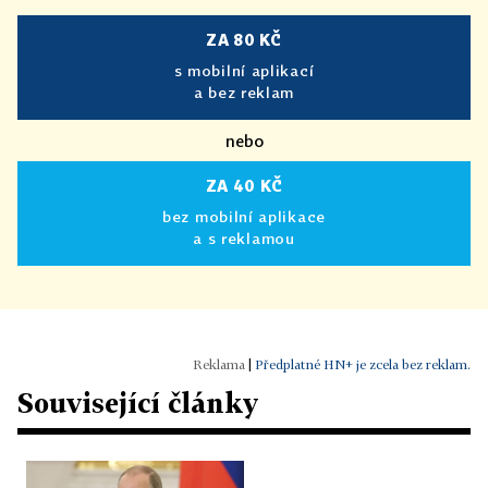
ZA 80 KČ
s mobilní aplikací
a bez reklam
nebo
ZA 40 KČ
bez mobilní aplikace
a s reklamou
|
Předplatné HN+ je zcela bez reklam.
Související články