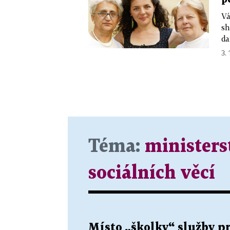
Vá
sh
da
3. 
Téma:
ministers
sociálních věcí
Místo „školky“ služby p