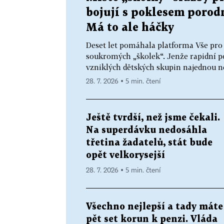
bojují s poklesem porodn
Má to ale háčky
Deset let pomáhala platforma Vše pro
soukromých „školek“. Jenže rapidní po
vzniklých dětských skupin najednou nem
28. 7. 2026 ▪ 5 min. čtení
Ještě tvrdší, než jsme čekali.
Na superdávku nedosáhla
třetina žadatelů, stát bude
opět velkorysejší
28. 7. 2026 ▪ 5 min. čtení
Všechno nejlepší a tady máte
pět set korun k penzi. Vláda