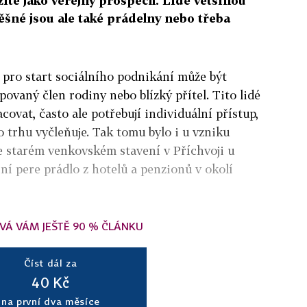
žité jako veřejný prospěch. Lidé většinou
pěšné jsou ale také prádelny nebo třeba
pro start sociálního podnikání může být
ovaný člen rodiny nebo blízký přítel. Tito lidé
ovat, často ale potřebují individuální přístup,
o trhu vyčleňuje. Tak tomu bylo i u vzniku
ve starém venkovském stavení v Příchvoji u
ní pere prádlo z hotelů a penzionů v okolí
VÁ VÁM JEŠTĚ 90 % ČLÁNKU
Číst dál za
40 Kč
na první dva měsíce