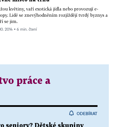
žou květiny, vaří exotická jídla nebo provozují e-
opy. Lidé se znevýhodněním rozjíždějí tvrdý byznys a
ří se jim.
10. 2014 ▪ 6 min. čtení
tvo práce a
ODEBÍRAT
ro seniory? Dětské skupiny