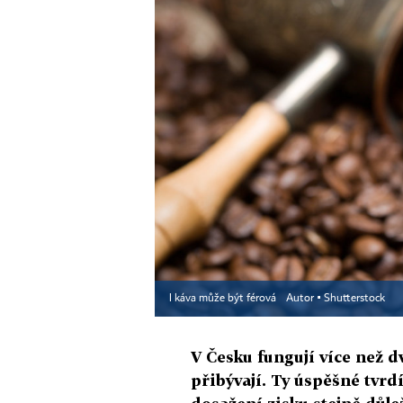
I káva může být férová
Autor ▪
Shutterstock
V Česku fungují více než d
přibývají. Ty úspěšné tvrdí