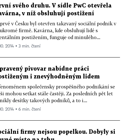
rvní svého druhu. V sídle PwC otevřela
avárna, v níž obsluhují postižení
prvé v Česku byl otevřen takzvaný sociální podnik v
ukromé firmě. Kavárna, kde obsluhují lidé s
ntálním postižením, funguje od minulého...
10. 2014 ▪ 3 min. čtení
pravený pivovar nabídne práci
ostiženým i znevýhodněným lidem
fenoménem společensky prospěšného podnikání se
ši mohou setkat stále častěji. Za posledních pět let
nikly desítky takových podniků, a to i...
10. 2014 ▪ 6 min. čtení
ociální firmy nejsou popelkou. Dobyly si
evné místo na trhu