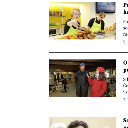
P
k
Po
so
me
5. 
O
p
S 
Če
vz
3. 
S
p