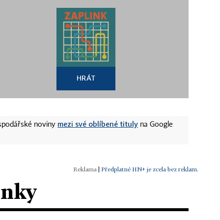
HRÁT
mezi své oblíbené tituly
ospodářské noviny
na Google
|
Předplatné HN+ je zcela bez reklam.
ánky