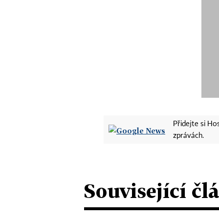
Přidejte si H
zprávách.
Související čl