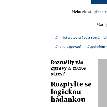
Nebo zkuste
předpla
Máte j
#ministerstvo práce a sociálních
#handicapovaní
#společens
Rozrušily vás
zprávy a cítíte
stres?
Rozptylte se
logickou
hádankou