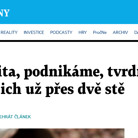
REALITY
INVESTICE
PODCASTY
HRY
PročNe
ARCHIV
D
ta, podnikáme, tvrdí
jich už přes dvě stě
EHRÁT ČLÁNEK