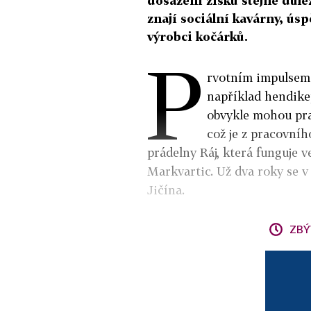
dosažení zisku stejně důle
znají sociální kavárny, ús
výrobci kočárků.
P
rvotním impulsem 
například hendikep
obvykle mohou prac
což je z pracovníh
prádelny Ráj, která funguje 
Markvartic. Už dva roky se v 
Jičína.
ZBÝ