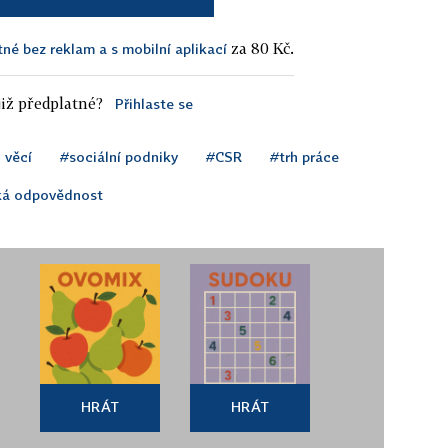
za 80 Kč.
tné bez reklam a s mobilní aplikací
iž předplatné?
Přihlaste se
 věcí
#sociální podniky
#CSR
#trh práce
ká odpovědnost
HRÁT
HRÁT