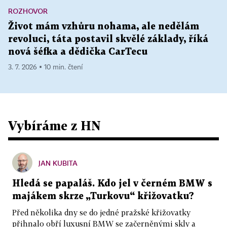
ROZHOVOR
Život mám vzhůru nohama, ale nedělám
revoluci, táta postavil skvělé základy, říká
nová šéfka a dědička CarTecu
3. 7. 2026 ▪ 10 min. čtení
Vybíráme z HN
JAN KUBITA
Hledá se papaláš. Kdo jel v černém BMW s
majákem skrze „Turkovu“ křižovatku?
Před několika dny se do jedné pražské křižovatky
přihnalo obří luxusní BMW se začerněnými skly a