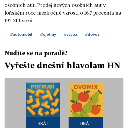
osobních aut. Prodej nových osobních aut v
loňském roce meziročně vzrostl o 16,7 procenta na
192 314 vozů.
#automobil
#ojetiny
#vývoz
#dovoz
Nudíte se na poradě?
Vyřešte dnešní hlavolam HN
HRÁT
HRÁT