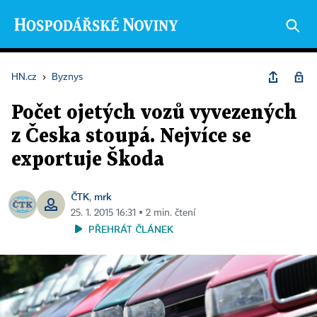
HN.cz
›
Byznys
Počet ojetých vozů vyvezených
z Česka stoupá. Nejvíce se
exportuje Škoda
ČTK
mrk
,
25. 1. 2015 16:31 ▪ 2 min. čtení
PŘEHRÁT ČLÁNEK