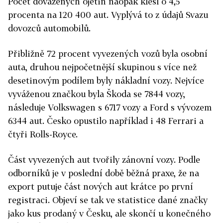
Počet dovážených ojetin naopak klesl o 4,5
procenta na 120 400 aut. Vyplývá to z údajů Svazu
dovozců automobilů.
Přibližně 72 procent vyvezených vozů byla osobní
auta, druhou nejpočetnější skupinou s více než
desetinovým podílem byly nákladní vozy. Nejvíce
vyváženou značkou byla Škoda se 7844 vozy,
následuje Volkswagen s 6717 vozy a Ford s vývozem
6344 aut. Česko opustilo například i 48 Ferrari a
čtyři Rolls-Royce.
Část vyvezených aut tvořily zánovní vozy. Podle
odborníků je v poslední době běžná praxe, že na
export putuje část nových aut krátce po první
registraci. Objeví se tak ve statistice dané značky
jako kus prodaný v Česku, ale skončí u konečného