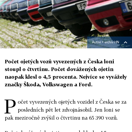
Autor ▪
archiv HN
Počet ojetých vozů vyvezených z Česka loni
stoupl o čtvrtinu. Počet dovážených ojetin
naopak klesl o 4,5 procenta. Nejvíce se vyvážely
značky Škoda, Volkswagen a Ford.
P
očet vyvezených ojetých vozidel z Česka se za
posledních pět let zdvojnásobil. Jen loni se
pak meziročně zvýšil o čtvrtinu na 65 390 vozů.