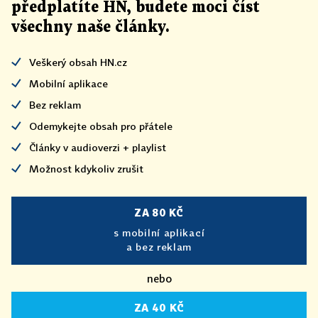
předplatíte HN, budete moci číst
všechny naše články
.
Veškerý obsah HN.cz
Mobilní aplikace
Bez reklam
Odemykejte obsah pro přátele
Články v audioverzi + playlist
Možnost kdykoliv zrušit
ZA 80 KČ
s mobilní aplikací
a bez reklam
nebo
ZA 40 KČ