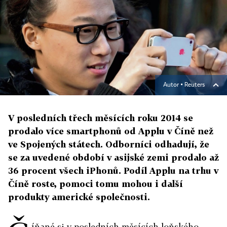
Autor ▪
Reuters
V posledních třech měsících roku 2014 se
prodalo více smartphonů od Applu v Číně než
ve Spojených státech. Odborníci odhadují, že
se za uvedené období v asijské zemi prodalo až
36 procent všech iPhonů. Podíl Applu na trhu v
Číně roste, pomoci tomu mohou i další
produkty americké společnosti.
íňané si v posledních měsících loňského