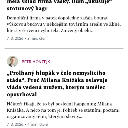
měla sklad firma Vasky. Dům „ukusuje“
stotunový bagr
Demoliční firma v pátek dopoledne začala bourat
výškovou budovu v někdejším továrním areálu ve Zlíně,
která v červenci vyhořela. Zničený objekt...
7. 8. 2026 ▪ 3 min. čtení
PETR HONZEJK
„Prolhaný hlupák v čele nemyslícího
stáda“. Proč Milana Knížáka oslavuje
vláda vedená mužem, kterým umělec
opovrhoval
Někteří říkají, že to byl poslední happening Milana
Knížáka. A něco na tom je. Pohřeb se státními poctami
organizovaný těmi, kterými slavný...
7. 8. 2026 ▪ 4 min. čtení