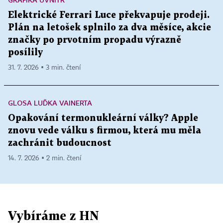
Elektrické Ferrari Luce překvapuje prodeji.
Plán na letošek splnilo za dva měsíce, akcie
značky po prvotním propadu výrazně
posílily
31. 7. 2026 ▪ 3 min. čtení
GLOSA LUĎKA VAINERTA
Opakování termonukleární války? Apple
znovu vede válku s firmou, která mu měla
zachránit budoucnost
14. 7. 2026 ▪ 2 min. čtení
Vybíráme z HN