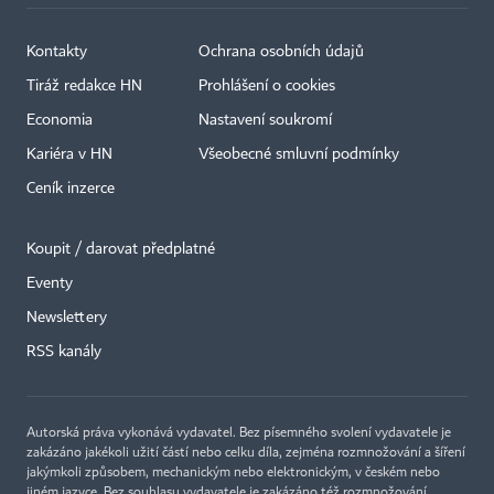
Kontakty
Ochrana osobních údajů
Tiráž redakce HN
Prohlášení o cookies
Economia
Nastavení soukromí
Kariéra v HN
Všeobecné smluvní podmínky
Ceník inzerce
Koupit / darovat předplatné
Eventy
×
Newslettery
RSS kanály
Autorská práva vykonává vydavatel. Bez písemného svolení vydavatele je
zakázáno jakékoli užití částí nebo celku díla, zejména rozmnožování a šíření
jakýmkoli způsobem, mechanickým nebo elektronickým, v českém nebo
jiném jazyce. Bez souhlasu vydavatele je zakázáno též rozmnožování