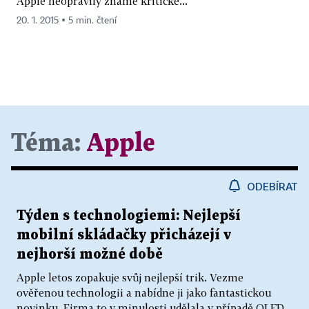
Apple neopravily známé kritické...
20. 1. 2015 ▪ 5 min. čtení
Téma:
Apple
ODEBÍRAT
Týden s technologiemi: Nejlepší
mobilní skládačky přicházejí v
nejhorší možné době
Apple letos zopakuje svůj nejlepší trik. Vezme
ověřenou technologii a nabídne ji jako fantastickou
novinku. Firma to v minulosti udělala v případě OLED