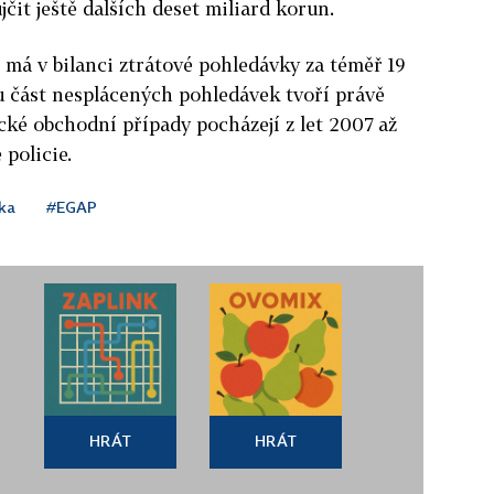
čit ještě dalších deset miliard korun.
 má v bilanci ztrátové pohledávky za téměř 19
u část nesplácených pohledávek tvoří právě
cké obchodní případy pocházejí z let 2007 až
 policie.
ka
#EGAP
HRÁT
HRÁT