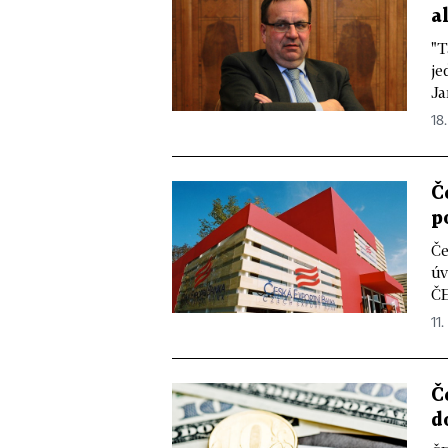
a
"T
je
Ja
18.
Č
p
Če
úv
ČE
11.
Č
d