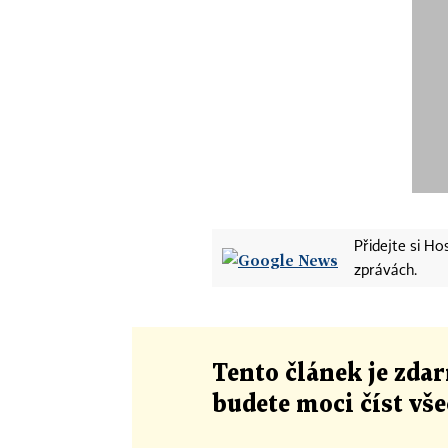
Přidejte si H
zprávách.
Tento článek
je
zdar
budete moci číst vš