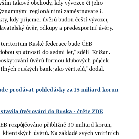
ším takové obchody, kdy vývozce či jeho
významnými regionálními zaměstnavateli.
y, kdy příjemci úvěrů budou čeští vývozci,
avatelský úvěr, odkupy a předexportní úvěry.
a teritorium Ruské federace bude ČEB
bou splatnosti do sedmi let," sdělil Križan.
poskytování úvěrů formou klubových půjček
ilných ruských bank jako věřitelů," dodal.
ude prodávat pohledávky za 15 miliard korun
stavila úvěrování do Ruska
- čtěte ZDE
EB rozpůjčováno přibližně 30 miliard korun,
h klientských úvěrů. Na základě svých vnitřních