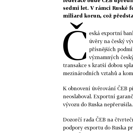
federace bude ČEB upředno
sedmi let. V rámci Ruské 
miliard korun, což předsta
Č
eská exportní ban
úvěry na český vý
přísnějších podmí
významných český
transakce s kratší dobou spla
mezinárodních vztahů a kom
K obnovení úvěrování ČEB při
neoslaboval. Exportní garanč
vývozu do Ruska nepřerušila.
Dozorčí rada ČEB na čtvrteč
podpory exportu do Ruska pr