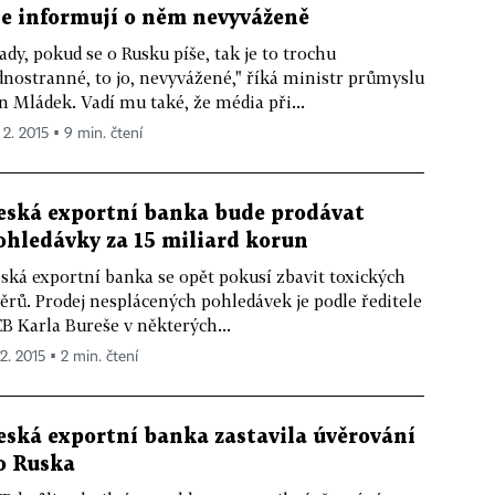
le informují o něm nevyváženě
ady, pokud se o Rusku píše, tak je to trochu
dnostranné, to jo, nevyvážené," říká ministr průmyslu
n Mládek. Vadí mu také, že média při...
 2. 2015 ▪ 9 min. čtení
eská exportní banka bude prodávat
ohledávky za 15 miliard korun
ská exportní banka se opět pokusí zbavit toxických
ěrů. Prodej nesplácených pohledávek je podle ředitele
B Karla Bureše v některých...
 2. 2015 ▪ 2 min. čtení
eská exportní banka zastavila úvěrování
o Ruska