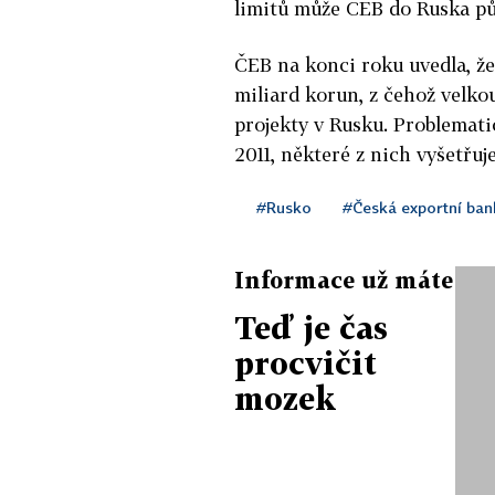
limitů může ČEB do Ruska půj
ČEB na konci roku uvedla, že
miliard korun, z čehož velko
projekty v Rusku. Problemati
2011, některé z nich vyšetřuje
#Rusko
#Česká exportní ban
Informace už máte
Teď je čas
procvičit
mozek