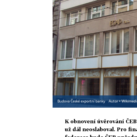
Budova České exportní banky
Autor ▪
Wikimedi
K obnovení úvěrování ČEB 
už dál neoslaboval. Pro fi