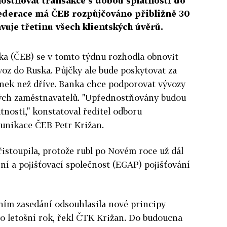
stňovat transakce s dobou splatnosti do
federace má ČEB rozpůjčováno přibližně 30
vuje třetinu všech klientských úvěrů.
ka (ČEB) se v tomto týdnu rozhodla obnovit
voz do Ruska. Půjčky ale bude poskytovat za
nek než dříve. Banka chce podporovat vývozy
ch zaměstnavatelů. "Upřednostňovány budou
tnosti," konstatoval ředitel odboru
unikace ČEB Petr Križan.
stoupila, protože rubl po Novém roce už dál
ní a pojišťovací společnost (EGAP) pojišťování
ním zasedání odsouhlasila nové principy
o letošní rok, řekl ČTK Križan. Do budoucna