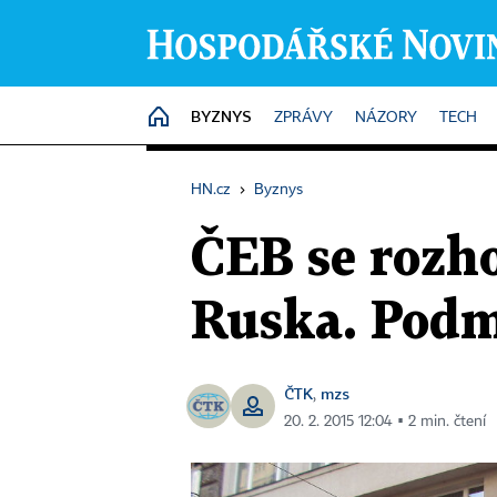
BYZNYS
HOME
ZPRÁVY
NÁZORY
TECH
HN.cz
›
Byznys
ČEB se rozh
Ruska. Podm
ČTK
mzs
,
20. 2. 2015 12:04 ▪ 2 min. čtení