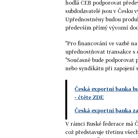
hodlá ČEB podporovat předev
subdodavatelé jsou v Česku 
Upřednostněny budou produkt
především přímý vývozní dod
"Pro financování ve vazbě n
upřednostňovat transakce s do
"Současně bude podporovat 
nebo syndikátu při zapojení s
Česká exportní banka b
- čtěte ZDE
Česká exportní banka za
V rámci Ruské federace má Č
což představuje třetinu všec