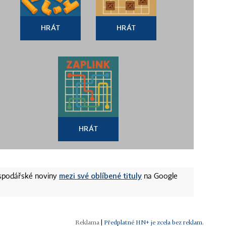
HRÁT
HRÁT
HRÁT
mezi své oblíbené tituly
ospodářské noviny
na Google
|
Předplatné HN+ je zcela bez reklam.