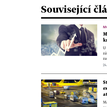
Související čl
MO
M
k
U 
zá
za
24.
S
e
a
Ma