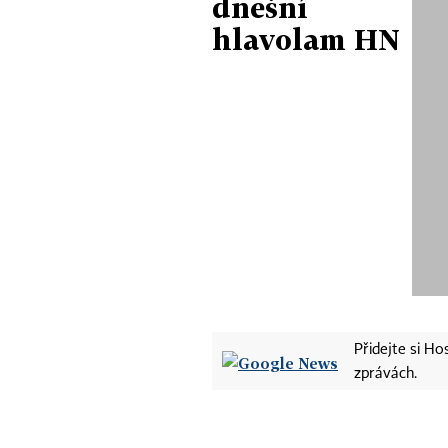
dnešní
hlavolam HN
Přidejte si H
zprávách.