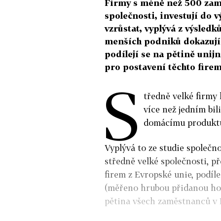
Firmy s méně než 500 zamě
společnosti, investují do 
vzrůstat, vyplývá z výsledk
menších podniků dokazují čí
podílejí se na pětině unijn
pro postavení těchto firem
S
tředně velké firmy
více než jedním bi
domácímu produktu
Vyplývá to ze studie společn
středně velké společnosti, p
firem z Evropské unie, podí
(měřeno hrubou přidanou hod
pětina všech zaměstnanců v 