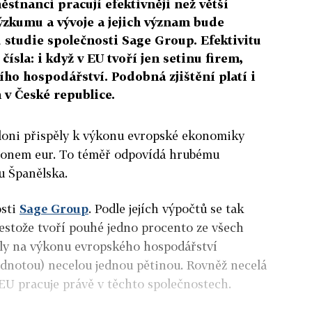
stnanci pracují efektivněji než větší
výzkumu a vývoje a jejich význam bude
ů studie společnosti Sage Group. Efektivitu
sla: i když v EU tvoří jen setinu firem,
ího hospodářství. Podobná zjištění platí i
 v České republice.
 loni přispěly k výkonu evropské ekonomiky
lionem eur. To téměř odpovídá hrubému
 Španělska.
osti
Sage Group
. Podle jejích výpočtů se tak
řestože tvoří pouhé jedno procento ze všech
lely na výkonu evropského hospodářství
notou) necelou jednou pětinou. Rovněž necelá
EU pracuje právě v těchto společnostech.