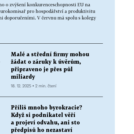
iho o zvýšení konkurenceschopnosti EU na
 eurokomisař pro hospodářství a produktivitu
ími doporučeními. V červnu má spolu s kolegy
Malé a střední firmy mohou
é
žádat o záruky k úvěrům,
připraveno je přes půl
miliardy
18. 12. 2025 ▪ 2 min. čtení
Příliš mnoho byrokracie?
Když si podnikatel věří
a projeví odvahu, ani sto
předpisů ho nezastaví