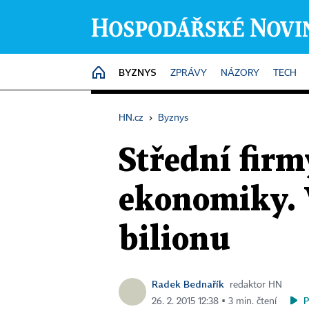
BYZNYS
HOME
ZPRÁVY
NÁZORY
TECH
HN.cz
›
Byznys
Střední firm
ekonomiky. V
bilionu
Radek Bednařík
redaktor HN
26. 2. 2015 12:38 ▪ 3 min. čtení