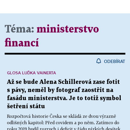
Téma:
ministerstvo
financí
ODEBÍRAT
GLOSA LUĎKA VAINERTA
Až se bude Alena Schillerová zase fotit
s pávy, neměl by fotograf zaostřit na
fasádu ministerstva. Je to totiž symbol
šetření státu
Rozpočtová historie Česka se skládá ze dvou výrazně
odlišných kapitol: Před covidem a po něm. Zatímco do
roku 2019 budil rozruch i deficit v řádu nízkých desítek