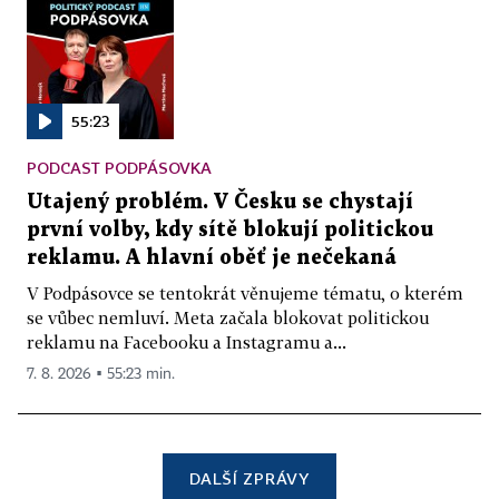
55:23
PODCAST PODPÁSOVKA
Utajený problém. V Česku se chystají
první volby, kdy sítě blokují politickou
reklamu. A hlavní oběť je nečekaná
V Podpásovce se tentokrát věnujeme tématu, o kterém
se vůbec nemluví. Meta začala blokovat politickou
reklamu na Facebooku a Instagramu a...
7. 8. 2026 ▪ 55:23 min.
DALŠÍ ZPRÁVY