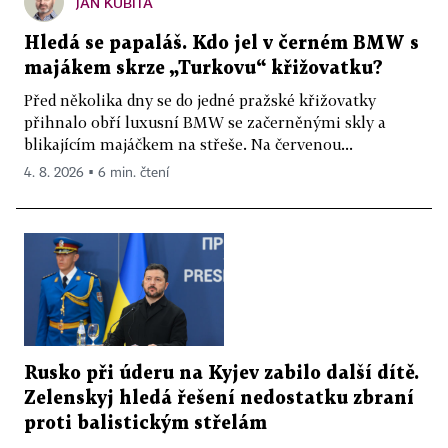
JAN KUBITA
Hledá se papaláš. Kdo jel v černém BMW s
majákem skrze „Turkovu“ křižovatku?
Před několika dny se do jedné pražské křižovatky
přihnalo obří luxusní BMW se začerněnými skly a
blikajícím majáčkem na střeše. Na červenou...
4. 8. 2026 ▪ 6 min. čtení
Rusko při úderu na Kyjev zabilo další dítě.
Zelenskyj hledá řešení nedostatku zbraní
proti balistickým střelám