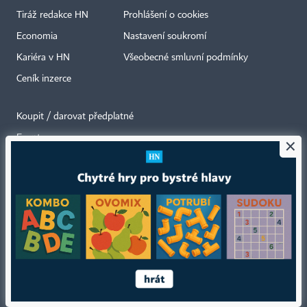
Tiráž redakce HN
Prohlášení o cookies
Economia
Nastavení soukromí
Kariéra v HN
Všeobecné smluvní podmínky
Ceník inzerce
Koupit / darovat předplatné
Eventy
×
Newslettery
RSS kanály
Autorská práva vykonává vydavatel. Bez písemného svolení vydavatele je
zakázáno jakékoli užití částí nebo celku díla, zejména rozmnožování a šíření
jakýmkoli způsobem, mechanickým nebo elektronickým, v českém nebo
jiném jazyce. Bez souhlasu vydavatele je zakázáno též rozmnožování
obsahu pro účely automatizované analýzy textů nebo dat
podle ustanovení § 39c autorského zákona.