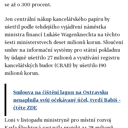
se až o 300 procent.
Jen centrální nákup kancelářského papíru by
ušetřil podle tehdejšího vyjádření náměstka
ministra financí Lukáše Wagenknechta na těchto
šesti ministerstvech deset milionů korun. Sloučení
smluv na informační systémy pro státní pokladnu
by údajně ušetřilo 27 milionů a využívání registru
kancelářských budov (CRAB) by ušetřilo 190
milionů korun.
Smlouva na čištění lagun na Ostravsku
nenaplnila svůj očekávaný účel, tvrdí Babiš
-
čtěte ZDE
Loni v listopadu ministryně pro místní rozvoj
Karla Šlechtová zastavila projekt za 28 milionů