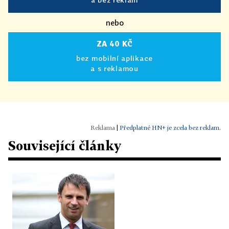
nebo
ZA 40 KČ
bez mobilní aplikace
a s reklamou
|
Předplatné HN+ je zcela bez reklam.
Související články