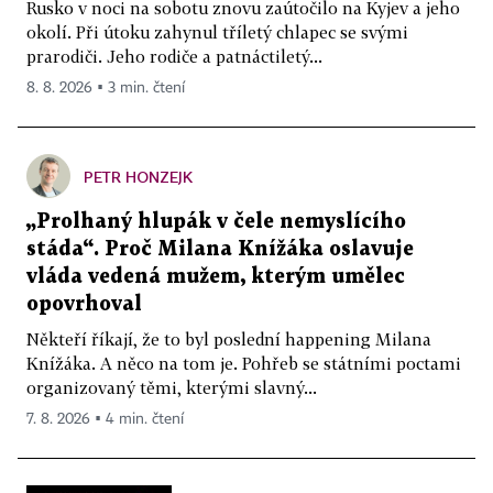
Rusko v noci na sobotu znovu zaútočilo na Kyjev a jeho
okolí. Při útoku zahynul tříletý chlapec se svými
prarodiči. Jeho rodiče a patnáctiletý...
8. 8. 2026 ▪ 3 min. čtení
PETR HONZEJK
„Prolhaný hlupák v čele nemyslícího
stáda“. Proč Milana Knížáka oslavuje
vláda vedená mužem, kterým umělec
opovrhoval
Někteří říkají, že to byl poslední happening Milana
Knížáka. A něco na tom je. Pohřeb se státními poctami
organizovaný těmi, kterými slavný...
7. 8. 2026 ▪ 4 min. čtení