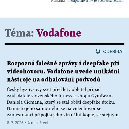
|
Předplatné HN+ je zcela bez reklam.
Téma:
Vodafone
ODEBÍRAT
Rozpozná falešné zprávy i deepfake při
videohovoru. Vodafone uvede unikátní
nástroje na odhalování podvodů
Český byznysový svět před lety obletěl případ
zakladatele slovenského fitness e-shopu GymBeam
Daniela Cicmana, který se stal obětí deepfake útoku.
Namísto jeho samotného se na videohovor se
zaměstnanci připojila jeho virtuální kopie, se stejným...
8. 7. 2026 ▪ 4 min. čtení