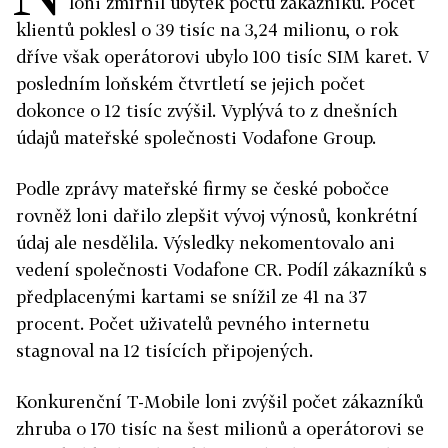
loni zmírnil úbytek počtu zákazníků. Počet
klientů poklesl o 39 tisíc na 3,24 milionu, o rok
dříve však operátorovi ubylo 100 tisíc SIM karet. V
posledním loňském čtvrtletí se jejich počet
dokonce o 12 tisíc zvýšil. Vyplývá to z dnešních
údajů mateřské společnosti Vodafone Group.
Podle zprávy mateřské firmy se české pobočce
rovněž loni dařilo zlepšit vývoj výnosů, konkrétní
údaj ale nesdělila. Výsledky nekomentovalo ani
vedení společnosti Vodafone CR. Podíl zákazníků s
předplacenými kartami se snížil ze 41 na 37
procent. Počet uživatelů pevného internetu
stagnoval na 12 tisících připojených.
Konkurenční T-Mobile loni zvýšil počet zákazníků
zhruba o 170 tisíc na šest milionů a operátorovi se