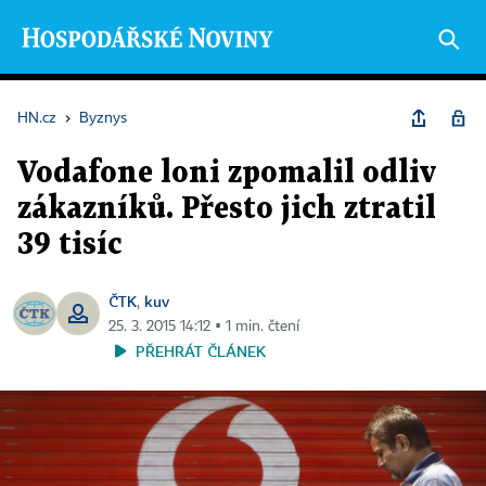
HN.cz
›
Byznys
Vodafone loni zpomalil odliv
zákazníků. Přesto jich ztratil
39 tisíc
ČTK
kuv
,
25. 3. 2015 14:12 ▪ 1 min. čtení
PŘEHRÁT ČLÁNEK