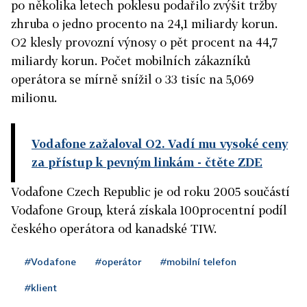
po několika letech poklesu podařilo zvýšit tržby
zhruba o jedno procento na 24,1 miliardy korun.
O2 klesly provozní výnosy o pět procent na 44,7
miliardy korun. Počet mobilních zákazníků
operátora se mírně snížil o 33 tisíc na 5,069
milionu.
Vodafone zažaloval O2. Vadí mu vysoké ceny
za přístup k pevným linkám
- čtěte ZDE
Vodafone Czech Republic je od roku 2005 součástí
Vodafone Group, která získala 100procentní podíl
českého operátora od kanadské TIW.
#Vodafone
#operátor
#mobilní telefon
#klient