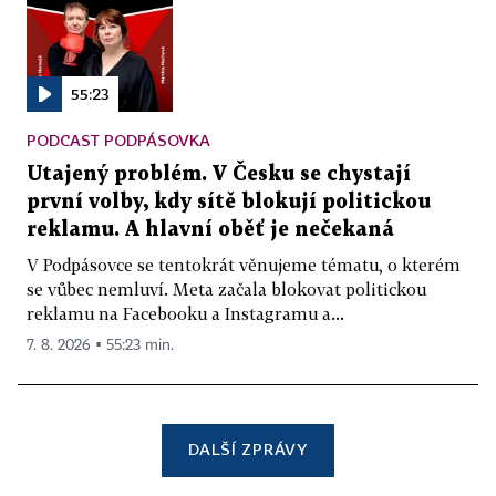
55:23
PODCAST PODPÁSOVKA
Utajený problém. V Česku se chystají
první volby, kdy sítě blokují politickou
reklamu. A hlavní oběť je nečekaná
V Podpásovce se tentokrát věnujeme tématu, o kterém
se vůbec nemluví. Meta začala blokovat politickou
reklamu na Facebooku a Instagramu a...
7. 8. 2026 ▪ 55:23 min.
DALŠÍ ZPRÁVY