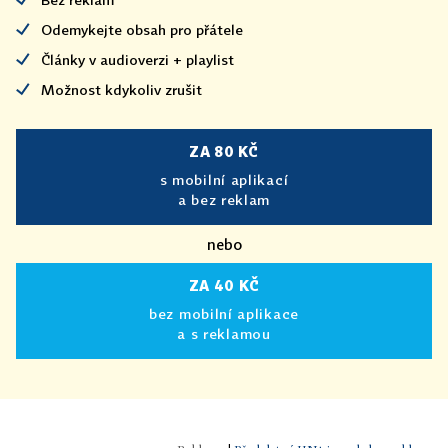
Odemykejte obsah pro přátele
Články v audioverzi + playlist
Možnost kdykoliv zrušit
ZA 80 KČ
s mobilní aplikací
a bez reklam
nebo
ZA 40 KČ
bez mobilní aplikace
a s reklamou