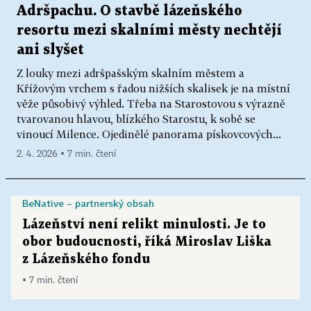
Adršpachu. O stavbě lázeňského
resortu mezi skalními městy nechtějí
ani slyšet
Z louky mezi adršpašským skalním městem a
Křížovým vrchem s řadou nižších skalisek je na místní
věže působivý výhled. Třeba na Starostovou s výrazně
tvarovanou hlavou, blízkého Starostu, k sobě se
vinoucí Milence. Ojedinělé panorama pískovcových...
2. 4. 2026 ▪ 7 min. čtení
BeNative – partnerský obsah
Lázeňství není relikt minulosti. Je to
obor budoucnosti, říká Miroslav Liška
z Lázeňského fondu
▪ 7 min. čtení