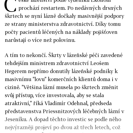
Č
prochází restartem. Po nedávných drsných
škrtech se nyní lázně dočkaly masivnější podpory
ze strany ministerstva zdravotnictví. Díky tomu
počty pacientů léčených na náklady pojišťoven
narůstají o více než polovinu.
A tím to nekončí. Škrty v lázeňské péči zavedené
tehdejším ministrem zdravotnictví Leošem
Hegerem nepřímo donutily lázeňské podniky k
masivnímu "lovu" komerčních klientů doma i v
cizině. "Většina lázní musela po škrtech změnit
svůj přístup, více investovala, aby se stala
atraktivní," říká Vladimír Odehnal, předseda
představenstva Priessnitzových léčebných lázní v
Jeseníku. A dopad těchto investic se podle něho
nejvýrazněji projeví po dvou až třech letech, což