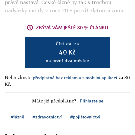
právě nastává. České lázně by tak s trochou
nadsázky mohly v roce 2015 prožít zlatou sezonu.
ZBÝVÁ VÁM JEŠTĚ 80 % ČLÁNKU
Číst dál za
40 Kč
na první dva měsíce
Nebo zkuste
za 80
předplatné bez reklam a s mobilní aplikací
Kč.
Máte již předplatné?
Přihlaste se
#lázně
#zdravotnictví
#pojišťovnictví