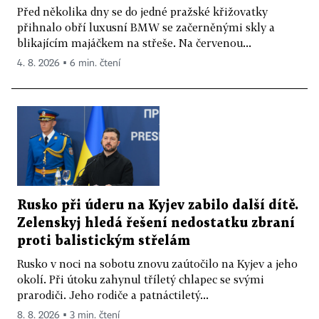
Před několika dny se do jedné pražské křižovatky
přihnalo obří luxusní BMW se začerněnými skly a
blikajícím majáčkem na střeše. Na červenou...
4. 8. 2026 ▪ 6 min. čtení
Rusko při úderu na Kyjev zabilo další dítě.
Zelenskyj hledá řešení nedostatku zbraní
proti balistickým střelám
Rusko v noci na sobotu znovu zaútočilo na Kyjev a jeho
okolí. Při útoku zahynul tříletý chlapec se svými
prarodiči. Jeho rodiče a patnáctiletý...
8. 8. 2026 ▪ 3 min. čtení