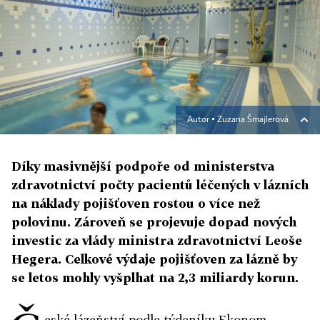
Autor ▪
Zuzana Šmajlerová
Díky masivnější podpoře od ministerstva
zdravotnictví počty pacientů léčených v lázních
na náklady pojišťoven rostou o více než
polovinu. Zároveň se projevuje dopad nových
investic za vlády ministra zdravotnictví Leoše
Hegera. Celkové výdaje pojišťoven za lázně by
se letos mohly vyšplhat na 2,3 miliardy korun.
eské lázeňství podle týdeníku Ekonom