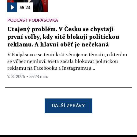
55:23
PODCAST PODPÁSOVKA
Utajený problém. V Česku se chystají
první volby, kdy sítě blokují politickou
reklamu. A hlavní oběť je nečekaná
V Podpásovce se tentokrát věnujeme tématu, o kterém
se vůbec nemluví. Meta začala blokovat politickou
reklamu na Facebooku a Instagramu a...
7. 8. 2026 ▪ 55:23 min.
DALŠÍ ZPRÁVY