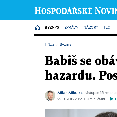
BYZNYS
HOME
ZPRÁVY
NÁZORY
TECH
HN.cz
›
Byznys
Babiš se obá
hazardu. Pos
Milan Mikulka
zástupce šéfredakt
29. 3. 2015 20:25 ▪ 3 min. čtení