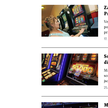
Z
P
Ve
po
pr
17.
S
d
Mi
so
js
25.
M