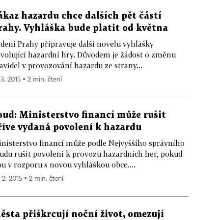
ákaz hazardu chce dalších pět částí
rahy. Vyhláška bude platit od května
dení Prahy připravuje další novelu vyhlášky
volující hazardní hry. Důvodem je žádost o změnu
avidel v provozování hazardu ze strany...
 3. 2015 ▪ 2 min. čtení
oud: Ministerstvo financí může rušit
říve vydaná povolení k hazardu
nisterstvo financí může podle Nejvyššího správního
udu rušit povolení k provozu hazardních her, pokud
ou v rozporu s novou vyhláškou obce....
 2. 2015 ▪ 2 min. čtení
ěsta přiškrcují noční život, omezují