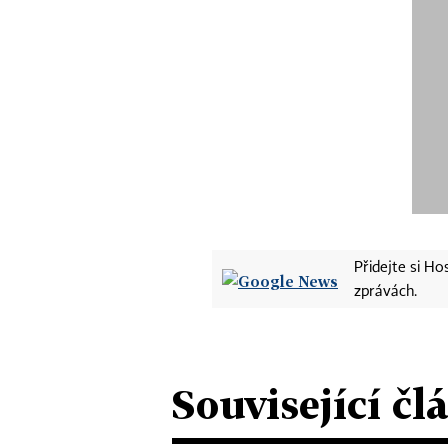
Přidejte si H
zprávách.
Související čl