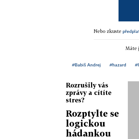
Nebo zkuste
předpla
Máte j
#Babiš Andrej
#hazard
#
Rozrušily vás
zprávy a cítíte
stres?
Rozptylte se
logickou
hádankou