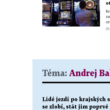
o
Ko
zn
ot
25.
Téma:
Andrej Ba
Lidé jezdí po krajských 
se zlobí, stát jim poprv