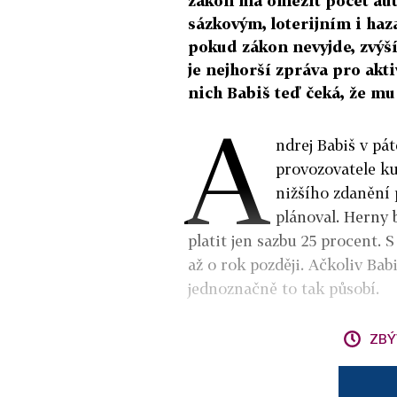
zákon má omezit počet aut
sázkovým, loterijním i haz
pokud zákon nevyjde, zvýší
je nejhorší zpráva pro akt
nich Babiš teď čeká, že m
A
ndrej Babiš v pá
provozovatele k
nižšího zdanění 
plánoval. Herny 
platit jen sazbu 25 procent. S
až o rok později. Ačkoliv Bab
jednoznačně to tak působí.
ZBÝ