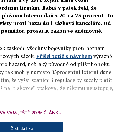
omatů a výrazně zvýšit daně všem
ardním firmám. Babiš v pátek řekl, že
 plošnou loterní daň z 20 na 25 procent. To
ivisty proti hazardu i sázkové kanceláře. Od
u pomůžou prosadit zákon ve sněmovně.
tek zaskočil všechny bojovníky proti hernám i
urzových sázek.
Přišel totiž s návrhem
výrazně
pro hazard, než jaký původně od příštího roku
by tak mohly namísto 35procentní loterní daně
 tím, že vyšší zdanění i regulace by začaly platit
iš na "tiskovce" opakoval, že nikomu neustupuje,
VÁ VÁM JEŠTĚ 90 % ČLÁNKU
Číst dál za