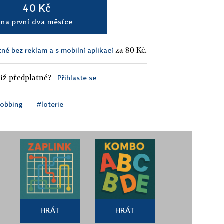
40 Kč
na první dva měsíce
za 80 Kč.
tné bez reklam a s mobilní aplikací
iž předplatné?
Přihlaste se
lobbing
#loterie
HRÁT
HRÁT