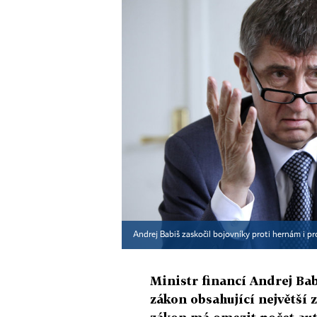
Andrej Babiš zaskočil bojovníky proti hernám i p
Ministr financí Andrej Ba
zákon obsahující největší 