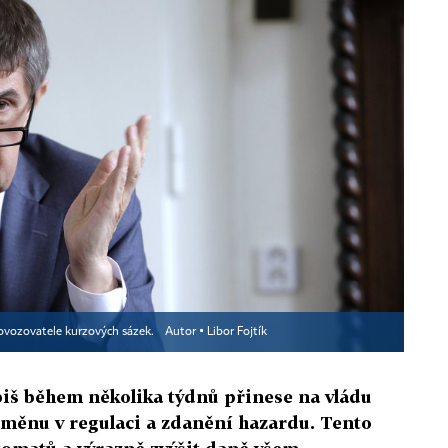
rovozovatele kurzových sázek.
Autor ▪
Libor Fojtík
biš během několika týdnů přinese na vládu
změnu v regulaci a zdanění hazardu. Tento