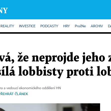
REALITY
INVESTICE
PODCASTY
HRY
PročNe
ARCHIV
D
vá, že neprojde jeho
ílá lobbisty proti l
ora a vedoucí ekonomického oddělení HN
PŘEHRÁT ČLÁNEK